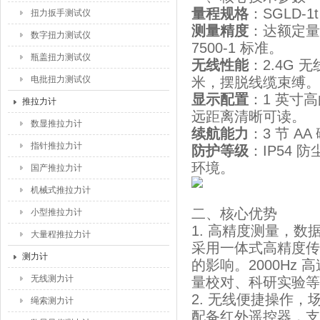
量程规格
：SGLD-
扭力扳手测试仪
测量精度
：达额定量程
数字扭力测试仪
7500-1 标准。
瓶盖扭力测试仪
无线性能
：2.4G 
电批扭力测试仪
米，摆脱线缆束缚。
显示配置
：1 英寸高
推拉力计
远距离清晰可读。
数显推拉力计
续航能力
：3 节 
指针推拉力计
防护等级
：IP54
环境。
国产推拉力计
机械式推拉力计
二、核心优势
小型推拉力计
1. 高精度测量，数
大量程推拉力计
采用一体式高精度传
测力计
的影响。2000Hz
无线测力计
量校对、科研实验等
2. 无线便捷操作，
绳索测力计
配备红外遥控器，支