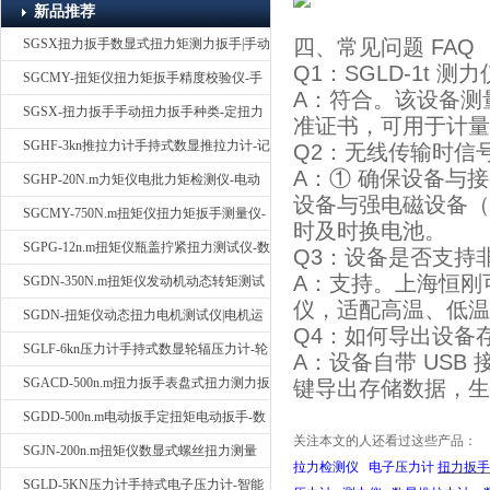
新品推荐
四、常见问题 FAQ
SGSX扭力扳手数显式扭力矩测力扳手|手动
Q1：SGLD-1t
定扭矩检测扳手
SGCMY-扭矩仪扭力矩扳手精度校验仪-手
A：符合。该设备测量精度
动扳子扭矩校准仪
SGSX-扭力扳手手动扭力扳手种类-定扭力
准证书，可用于计量
矩检测扳手价格
SGHF-3kn推拉力计手持式数显推拉力计-记
Q2：无线传输时信
A：① 确保设备与接
忆数据拉压力测力计
SGHP-20N.m力矩仪电批力矩检测仪-电动
设备与强电磁设备（
螺丝批扭力矩测试仪
SGCMY-750N.m扭矩仪扭力矩扳手测量仪-
时及时换电池。
校准扳手扭力精度测试仪
SGPG-12n.m扭矩仪瓶盖拧紧扭力测试仪-数
Q3：设备是否支持
A：支持。上海恒刚
显式瓶盖扭力矩仪
SGDN-350N.m扭矩仪发动机动态转矩测试
仪，适配高温、低温
仪-动态电机扭矩测量仪
SGDN-扭矩仪动态扭力电机测试仪|电机运
Q4：如何导出设备
转摩擦力扭矩仪
SGLF-6kn压力计手持式数显轮辐压力计-轮
A：设备自带 US
辐称重压力测力计
SGACD-500n.m扭力扳手表盘式扭力测力扳
键导出存储数据，生成
手-表盘扭力矩检测扳手
SGDD-500n.m电动扳手定扭矩电动扳手-数
关注本文的人还看过这些产品：
显式电动定扭力矩扳手
SGJN-200n.m扭矩仪数显式螺丝扭力测量
拉力检测仪
电子压力计
扭力扳
仪-螺栓扭力矩测试仪
SGLD-5KN压力计手持式电子压力计-智能