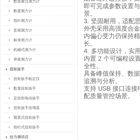
数显量仪测力计
即可完成参数设置与
数显测力计
景。
3. 坚固耐用，适配
指针测力计
外壳采用高强度合金
直视测力计
内偏心受力仍保持精
标准测力计
长。
机械式测力计
4. 多功能设计，实
内置 2 个可编程
弹簧测力计
全性。
扭矩扳手
具备峰值保持、数据
扭矩扳手检定仪
追溯与分析。
支持 USB 接口
数显扭矩扳手
配质量管控场景。
定扭矩电动扳手
扭矩扳手倍增器
预置式扭矩扳手
指针式扭矩扳手
拉力测试仪