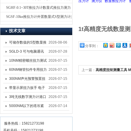
压力计
测力仪
数显推拉力计
电子式压力测力计
SGHF-0.1~30T推拉力计数显式推拉力测力
计-数字拉压力双向测力仪
SGSF-10kn推拉力计外置数显式S型测力计|
手持连线式拉压力计
1t高精度无线数显
技术文章
可储存数值的S型数显推
2026-08-06
分享到：
拉力计 SGSF-100外置
SGLD-3 可与电脑通讯
2026-07-28
式测力计
的无线测力计 0.03-3T化
10NM精密螺丝扭力测试
2026-07-15
工行业用遥控式推拉力
专用扭矩扳手,产线质检
60NM钢管扣件专用扭力
2026-07-15
上一篇：
高精度扭矩测量工具 M
计
螺丝扭力专用扳手厂家
扳手 脚手架扭力检测扳
300NM声光预警预置扭
2026-07-15
测量扳手厂家
手 工地扣件扭矩扳手品
力扳手 工业紧固专用数
带显示屏扭力扳手 电子
2026-07-15
牌
显扭力工具厂家
数显扭力扳手 20NM精
3吨无线数字测力计港口
2026-07-15
准可调力矩扳手品牌
吊装专用
5000NM以下的塔吊紧
2026-07-14
固大扭力电动扳手 塔机
服务热线：15821273198
安装电动扳手厂家
手机号码：15821273198