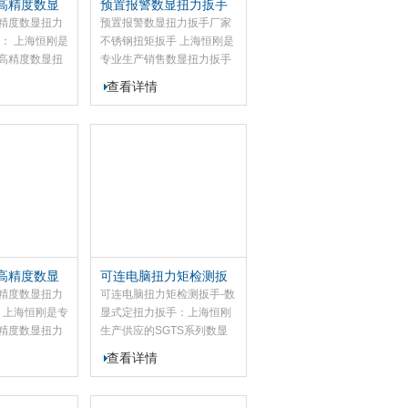
高精度数显
预置报警数显扭力扳手
制。
棘轮扳手
厂家 不锈钢扭矩扳手
精度数显扭力
预置报警数显扭力扳手厂家
： 上海恒刚是
不锈钢扭矩扳手 上海恒刚是
高精度数显扭
专业生产销售数显扭力扳手
，我司的
的厂家，我司的SGYX 系列
查看详情
度数显扭力扳手
数显扭力扳手依托科学测量
量方案打造，
原理，搭载先进微电子技
子元器件，结
术，经由精密加工工艺组装
艺组装生产，
而成。产品测量精度高、数
钢材质；适用
据精准、运行稳定、功耗低
固作业的扭矩
且操作简便，广泛适用于汽
该系列高精度
车、摩托车、机械制造等行
测量表现稳
业螺栓紧固的扭矩检测与管
、能耗偏低、
控，是把控并提升产品品质
，工作端头支
的专用工具。
高精度数显
可连电脑扭力矩检测扳
可定制
手-数显式定扭力扳手
精度数显扭力
可连电脑扭力矩检测扳手-数
 上海恒刚是专
显式定扭力扳手：上海恒刚
精度数显扭力
生产供应的SGTS系列数显
我司的SGSX
扭力扳手具有语音提示功
查看详情
显扭力扳手是
能、三色液晶屏报警功能，
固检测与扭矩
峰值模式下对紧固的扭矩值
该系列扭力扳
具有手动和自动保存功能，