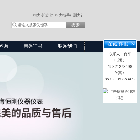
扭力测试仪/
扭力扳手/
测力计
咨询
荣誉证书
联系我们
联系人：肖平
电话：
15821273198
传真：
86-021-60853472