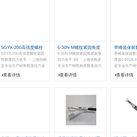
纹紧固且不至于因力矩过大
到预置的扭矩时，就拧不动
联接中，为了
破坏螺纹件，确保螺纹连接
了，紧固的扭矩就是预置的
紧密性，绝大
件的可靠性。数显扭力矩紧
值。这种方法用在汽车制
接时都要施加
固扳手可以定量地紧固检测
造、维修、工程等领域。
些重要的设备
螺栓、控制扭力矩并以数字
配备。
的形式显示紧固力矩的大
小，具有精度高、测量准
SGYX-200高强度螺栓
6-30N·M螺纹紧固角度
带峰值保留
确、性能稳定、耗电量低、
紧固用数显扭力扳手
数显扭力扳手 3/8
手 分度值0.
SGYX-200高强度螺栓紧固
6-30N·M螺纹紧固角度数显
带峰值保留数
操作简单等特点。
用数显扭力扳手 ： 上海恒刚
扭力扳手 3/8： 上海恒刚是
度值0.001N
是专业生产销售数显扭力扳
专业生产销售角度数显扭力
是专业生产销
手的厂家，我司的SGYX 系
扳手的厂家，我司的SGAW
手的厂家，我
查看详情
查看详情
查看详情
列数显扭力扳手依托科学检
角度数显扭力扳手是一款新
列数显扭力扳
测原理，搭载成熟微电子技
型的数显扳手。此款角度数
测量方法，采
术，并经过精密加工工艺组
显扭力扳手可以直接并准确
子技术、精密
装而成。该扭力扳手测量精
的读出扭矩-角度值，使用简
装配而成，本
度高、数值准确、性能稳
单，易于操作。SGAW角度
精度高、测量
定、功耗低、操作简便，适
数显扭力扳手适用于汽车行
定、耗电量低
用于汽车、摩托车、机械制
业、机械行业等的螺栓紧固
适用于汽车、
造等行业螺栓紧固的检测与
及控制。
制造等行业的
扭矩管控，是保障并提升产
及控制，是保
品质量的专用检测工具。
质量的工具。