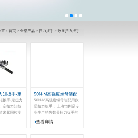
位置：
首页
>
全部产品
>
扭力扳手
>
数显扭力扳手
力矩扳手-定
50N·M高强度螺母装配
力扳手
用数显扭力扳手
矩扳手-定扭力
50N·M高强度螺母装配用数
：定扭力矩扳
显扭力扳手： 上海恒刚是专
值来紧固检测
业生产销售数显扭力扳手的
紧的扭力矩、
厂家，我司 SGYX 系列数显
查看详情
示扭紧力矩的
扭力扳手采用科学测量原
在一些高压管
理，结合先进微电子技术与
和法兰的螺栓
精密加工工艺组装而成。该