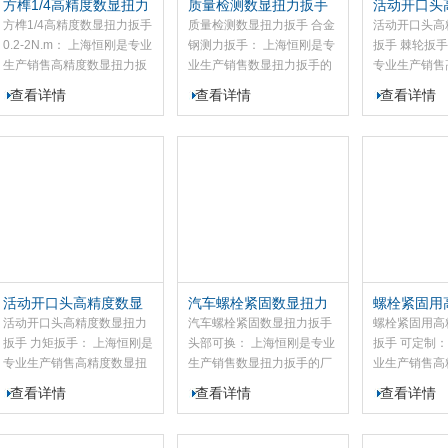
方榫1/4高精度数显扭力
质量检测数显扭力扳手
活动开口头
扳手 0.2-2N.m
合金钢测力扳手
扭力扳手 
方榫1/4高精度数显扭力扳手
质量检测数显扭力扳手 合金
活动开口头高
0.2-2N.m： 上海恒刚是专业
钢测力扳手： 上海恒刚是专
扳手 棘轮扳手
生产销售高精度数显扭力扳
业生产销售数显扭力扳手的
专业生产销售
手的厂家，我司的SGSX系
厂家，我司的SGYX 系列数
力扳手的厂家
查看详情
查看详情
查看详情
列高精度数显扭力扳手​是螺
显扭力扳手​依托标准化测量
SGSX高精
栓紧固检测及控制专用工
体系打造，搭配成熟微电子
依托标准化测
具，此款SGSX高精度数显
组件，经由精细化加工与标
搭载成熟微电
扭力扳手扭矩范围0至
准化组装工序制成。这款数
合精细加工工
3000N.M。高精度数显扭力
显扭力扳手实测读数清晰、
主体采用合金
扳手具有精度高、测量准
运行状态平稳、功耗适中，
于各类螺栓紧
确、性能稳定、耗电量低、
上手操作门槛低，使用便捷
检测与管控。
操作简单等特点，广泛适用
省心。数显扭力扳手主要用
数显扭力扳手
于汽车、摩托车、机械制造
于汽车、摩托车、机械制造
定、读数清晰
等行业的螺栓紧固检测及控
等多个行业，完成各类螺栓
上手操作简易
活动开口头高精度数显
汽车螺栓紧固数显扭力
螺栓紧固用
制。
紧固环节的扭矩检测与作业
持更换。
扭力扳手 力矩扳手
扳手 头部可换
扭力扳手 
活动开口头高精度数显扭力
汽车螺栓紧固数显扭力扳手
螺栓紧固用高
管控工作。
扳手 力矩扳手： 上海恒刚是
头部可换： 上海恒刚是专业
扳手 可定制：
专业生产销售高精度数显扭
生产销售数显扭力扳手的厂
业生产销售高
力扳手的厂家，我司的
家，我司的SGYX 系列数显
扳手的厂家，
查看详情
查看详情
查看详情
SGSX系列高精度数显扭力
扭力扳手依托科学检测原理
系列高精度数
扳手​是螺栓紧固检测及控制
打造，融合先进微电子技术
专用于螺栓紧
专用工具，此款SGSX高精
与精密加工工艺精工装配。
管控的工具，