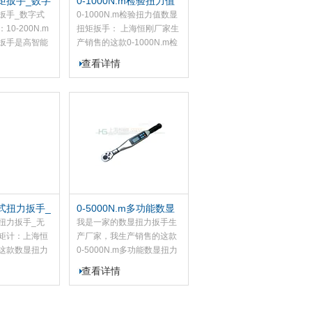
矩扳手_数字
0-1000N.m检验扭力值
进行材料或产品的工艺合格
扳手
数显扭矩扳手
扳手_数字式
0-1000N.m检验扭力值数显
验证试验。
0-200N.m
扭矩扳手： 上海恒刚厂家生
扳手是高智能
产销售的这款0-1000N.m检
测使用的语音
验用数显扭矩扳手主要用于
查看详情
变光液晶屏
螺栓等紧固件的紧固检测及
）实现报警功
控制，该数显扭力扳手具有
的扭矩工具，
精度高、测量准确、稳定、
手是我将扭矩
耗电量低、操作简单等特
理念相融合的
点，适用于汽车、摩托车、
度高，操作简
机械制造等行业。
的扭矩控制提
式扭力扳手_
0-5000N.m多功能数显
字扭矩计
扭力扳手
扭力扳手_无
我是一家的数显扭力扳手生
矩计：上海恒
产厂家，我生产销售的这款
这款数显扭力
0-5000N.m多功能数显扭力
功能，包含扭
扳手运用科学的测量方法，
查看详情
设定；模式设
采用的微电子、精密的加工
；数值；数值
工艺、装配而成，本数显扭
校正功能。
力扳手具有精度高、测量准