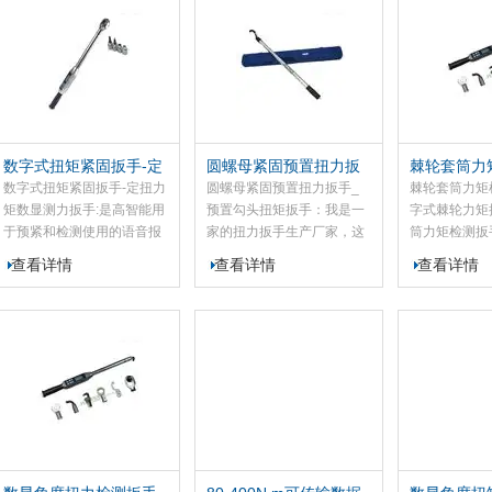
明显的手感振动。解除作用
具，该数显扭力扳手是我将
制，是和产品
力后，扳手各相关零件自动
扭矩控制和人性化理念相融
复位，外壳用高级特制合金
合的产品，产品精度高，操
钢材料制造。预置式扭力扳
作简单，为紧固件的扭矩控
手具有扭力准确、性能稳
制提供了的。
定、调校方便、寿命长等特
点，适用于螺纹紧固扭矩的
数字式扭矩紧固扳手-定
圆螺母紧固预置扭力扳
棘轮套筒力
精确装配和控制，是保证和
扭力矩数显测力扳手
手_预置勾头扭矩扳手
数字式棘轮
数字式扭矩紧固扳手-定扭力
圆螺母紧固预置扭力扳手_
棘轮套筒力矩
提高产品质量的工具。
矩数显测力扳手:是高智能用
预置勾头扭矩扳手：我是一
字式棘轮力矩
于预紧和检测使用的语音报
家的扭力扳手生产厂家，这
筒力矩检测扳
警式、三色变光液晶屏
款0-2500N.m圆螺母紧固月
测量原理和集
查看详情
查看详情
查看详情
（黄、绿、红）实现报警功
牙形预置扭力扳手具有扭力
处理的扭矩测
能的数字显示的扭矩工具，
准确、稳定、调校、等特
扳手头部可根
双向测量，峰值保持，精度
点，适用于螺纹紧固扭矩装
配备:开口头
1级，三种测量单位切换
配和控制的工具。圆螺母紧
梅花头、管钳
（N.m,1bf.ft,1bf.in），三种
固预置扭力扳手头部可根据
头、勾型头、
工作模式(峰值、跟踪、预
客户的需求配备:开口头、开
头，该适用于
置)，使用普通的5号、7号电
口棘轮头、梅花头、管钳
车、机械制造
池。
头、活动扳手头、勾型头、
紧固检测及控
内六方/外六方头。
质量的*工具