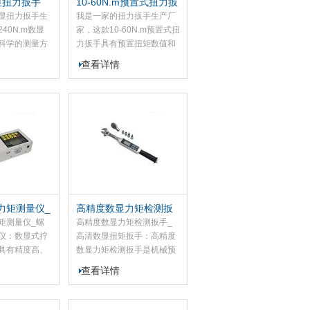
数显扭力扳手
10-60N.m预置式扭力扳
手
显扭力扳手生
我是一家的扭力扳手生产厂
40N.m数显
家，这款10-60N.m预置式扭
科学的测量方
力扳手具有预置扭矩数值和
电子、精密的
发讯装置。当紧固件的拧紧
查看详情
配而成，本数
扭矩达到预置数值时，能自
有精度高、测
动发出讯号“嗒“的一声，同
、耗电量低、
时伴有明显的手感振动。解
点，适用于汽
除作用力后，扳手各相关零
机械制造等行
件自动复位. 外壳采用特制
检测及控制，
合,钢材质制造。预置扭力扳
的*工具。
手具有扭力准确、稳定、调
校、等特点，适用于螺纹紧
固扭矩的*装配和控制，是和
产品质量的*工具。
力矩测量仪_
高精度数显力矩检测扳
检测仪
手_高清数显扭矩扳手
矩测量仪_螺
高精度数显力矩检测扳手_
仪：数显式拧
高清数显扭矩扳手：高精度
具有精度高、
数显力矩检测扳手是机械预
定、耗电量
置式扭矩扳手的基础上为客
查看详情
等特点，适用
户在精度及功能的需求而设
车、机械制造
计生产的，该机采用应变式
紧固检测及控
测量原理及单片机程序数字