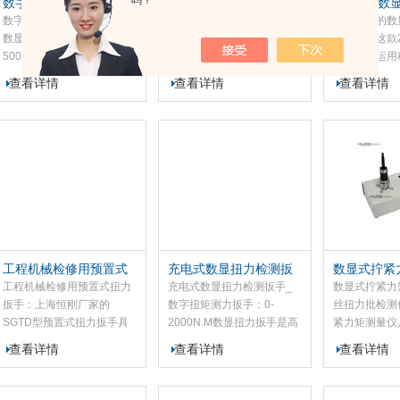
吗？
数字式螺栓力矩检测扳
数显扭矩检测扳手_手动
240N.m
手_数显扭力测力扳手
扭矩测力扳手(数显)
数字式螺栓力矩检测扳手_
数显扭矩检测扳手_手动扭
我是一家的数
数显扭力测力扳手：这款
矩测力扳手(数显)：数显扭
产厂家，这款2
500-1500N.m数字式螺栓力
矩检测扳手是高智能用于预
扭力扳手运用
矩检测扳手是高智能用于预
紧和检测使用的语音报警
法，采用的微
查看详情
查看详情
查看详情
紧和检测使用的语音报警
式、三色变光液晶屏（黄、
加工工艺、装
式、三色变光液晶屏（黄、
绿、红）实现报警功能的数
显扭力扳手具
绿、红）实现报警功能的数
字显示的扭矩工具，该数显
量准确、稳定
字显示的扭矩工具，该数显
扭力扳手是我将扭矩控制和
操作简单等特
扭力扳手是我将扭矩控制和
人性化理念相融合的产品，
车、摩托车、
人性化理念相融合的产品，
产品精度高，操作简单，为
业的螺栓紧固
产品精度高，操作简单，为
紧固件的扭矩控制提供了
是和产品质量
紧固件的扭矩控制提供了
的。
的。
工程机械检修用预置式
充电式数显扭力检测扳
数显式拧紧
扭力扳手
手_数字扭矩测力扳手
螺丝扭力批
工程机械检修用预置式扭力
充电式数显扭力检测扳手_
数显式拧紧力
扳手：上海恒刚厂家的
数字扭矩测力扳手：0-
丝扭力批检测
SGTD型预置式扭力扳手具
2000N.M数显扭力扳手是高
紧力矩测量仪
有预置扭矩数值和发讯装
智能用于预紧和检测使用的
测量准确、稳
查看详情
查看详情
查看详情
置。当紧固件的拧紧扭矩达
语音报警式、三色变光液晶
低、操作简单
到预置数值时，能自动发出
屏（黄、绿、红）实现报警
于汽车、摩托
讯号“嗒“的一声，同时伴有
功能的数字显示的扭矩工
等行业的螺栓