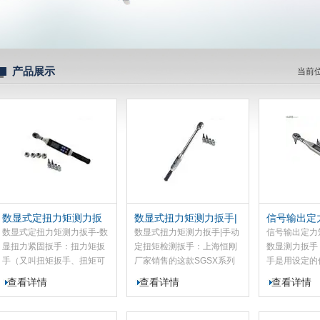
产品展示
当前
数显式定扭力矩测力扳
数显式扭力矩测力扳手|
信号输出定
手-数显扭力紧固扳手
手动定扭矩检测扳手
扭力数显测
数显式定扭力矩测力扳手-数
数显式扭力矩测力扳手|手动
信号输出定力
显扭力紧固扳手：扭力矩扳
定扭矩检测扳手：上海恒刚
数显测力扳手
手（又叫扭矩扳手、扭矩可
厂家销售的这款SGSX系列
手是用设定的
调扳手）是检测和控制扭矩
扭力扳手和普通扳手不一
螺栓、控制锁
查看详情
查看详情
查看详情
的检测扭矩工具，在紧固螺
样，扭力扳手可设定一个扭
以数字形式显
栓螺母等螺纹紧固件式可以
矩值，用这个带扭矩值的扭
大小。多应用
控制施加力的大小以保证螺
力扳手拧螺丝、螺母，当拧
道、压力容器