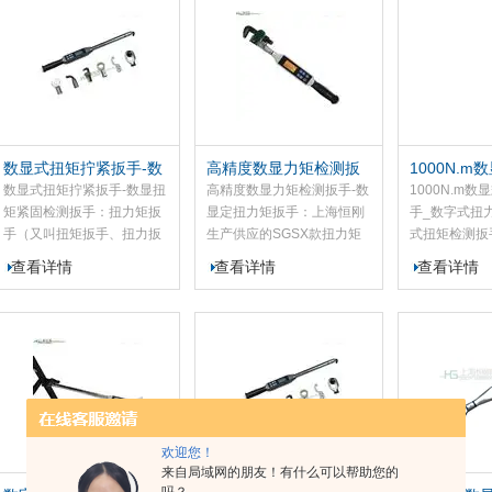
度数显扭力扳手扭矩范围0
该款数显扭力扳手测量精度
手量程覆盖0-
至3000N.M。高精度数显扭
高、数值精准稳定，同时具
产品具备测量
力扳手具有精度高、测量准
备低功耗、易操作等优势，
精准、运行稳
确、性能稳定、耗电量低、
此数显扭力扳手可广泛应用
操作简易等优
操作简单等特点，广泛适用
于汽车、摩托车、机械制造
于汽车、摩托
于汽车、摩托车、机械制造
等领域，用于螺栓紧固作业
行业，完成各
等行业的螺栓紧固检测及控
的检测与扭矩管控，是保
检测与扭矩控
数显式扭矩拧紧扳手-数
高精度数显力矩检测扳
1000N.
制。
障、提升成品品质的专业配
显扭矩紧固检测扳手
手-数显定扭力矩扳手
测扳手_数
数显式扭矩拧紧扳手-数显扭
高精度数显力矩检测扳手-数
1000N.m
套工具。
矩紧固检测扳手：扭力矩扳
显定扭力矩扳手：上海恒刚
手_数字式扭
手（又叫扭矩扳手、扭力扳
生产供应的SGSX款扭力矩
式扭矩检测扳
手）是检测和控制扭矩的检
扳手（又叫扭力扳手、扭矩
护和扭矩预置
查看详情
查看详情
查看详情
测扭矩工具，可以在紧固螺
扳手）可以实时显示扭矩，
达到设定值时
栓螺母等螺纹紧固件时可以
所以在拆卸螺纹件时就会显
出声光报警。
控制施加力的大小以保证螺
示当时锁紧螺栓的力矩。读
手采用高的扭
纹紧固且不至于因力矩过大
数方便准确，可以设定需要
力位置不受限
破坏螺纹件的目的。
的扭矩(力)数值，免去了一
线性拟合及数
个个读数繁琐工序，当扭矩
了扭矩扳手的
(力)达到预设时,会发出声光
双重提示，确保紧固螺母的
欢迎您！
受力相同,提高锁紧力矩的装
来自局域网的朋友！有什么可以帮助您的
配质量，