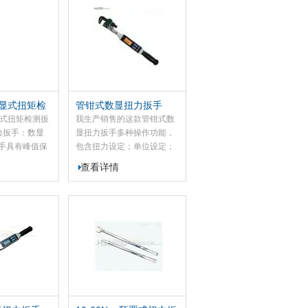
3000N・m。
将存储的数据通过USB 接口
精度高、数据
和电脑进行通讯功能，三种
定、功耗低、
扭矩N.m、ldf.ft、ldf.in 单位
势，广泛应用
自由切换功能，到达设定扭
、机械制造等
矩值提供三色液晶屏报警提
类螺栓的紧固
示功能。峰值保持，精度1
制作业。
级，跟踪、峰值、预置三种
m数显式扭矩检
管钳式数显扭力扳手
模式可自由切换。
字式扭力扳手
数显式扭矩检测扳
我生产销售的这款管钳式数
力扳手：数显
显扭力扳手多种操作功能，
手具有峰值保
包含扭力设定；单位设定；
功能，当扭矩
模式设定；数值储存；数
查看详情
，扭矩扳手发
值；数值输出以及网路校正
该数显扭矩扳
功能。该系列数显扭力扳手
矩传感器，施
适用于汽车、摩托车、机械
制；采用多段
制造等行业的螺栓紧固检测
字放大，大大
及控制，是和产品质量的*工
准确度级别。
具。