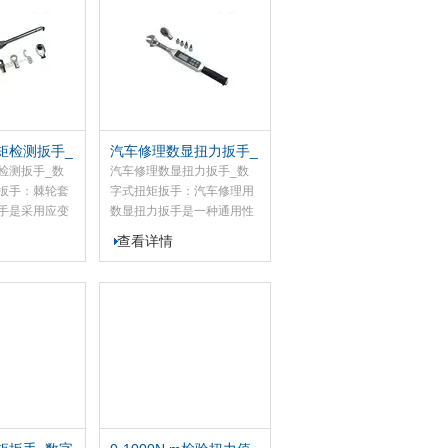
质量的工具。
处理，多种操作功能，包含
扭力设定；单位设定；模式
设定；数值储存；数值；数
值输出以及网路校正功能，
为紧固件的扭矩控制提供了
的。
矩检测扳手_
汽车修理数显扭力扳手_
力矩扳手
数字式扭矩扳手
检测扳手_数
汽车修理数显扭力扳手_数
扳手：棘轮套
字式扭矩扳手：汽车修理用
手是采用应变
数显扭力扳手是一种通用性
成电路数字化
较强的产品，可以通过改扩
查看详情
量工具，扭矩
展装配其它夹具以完成多试
据客户的需求
验的可能，可以对不同材料
、开口棘轮头、
或产品进行拉伸、压缩、弯
头、活动扳手
曲、剪切等类型的试验，可
内六方/外六方
以求取所测材料的抗拉强
汽车、摩托
度、屈服强度、规定非比例
等行业的螺栓
延伸强度、弹性模量等指
制，是和产品
标，可实现等速率加荷、等
。
速率变形、等速率位移、等
速率应变等闭环控制，可以