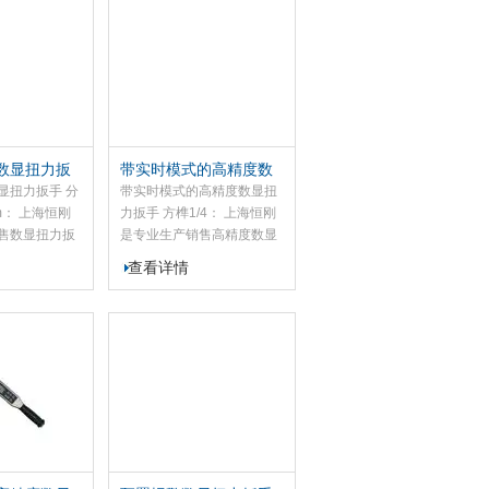
增强可靠性和
数显扭力扳手测量精度高、
多数螺纹在联
数值准确、性能稳定、功耗
预紧力。在一
低、操作简便，适用于汽
上，可以随机
车、摩托车、机械制造等行
业的螺栓紧固检测与扭矩控
制，是保障并提升产品质量
的优质检测工具。
数显扭力扳
带实时模式的高精度数
001N.m
显扭力扳手 方榫1/4
显扭力扳手 分
带实时模式的高精度数显扭
.m： 上海恒刚
力扳手 方榫1/4： 上海恒刚
售数显扭力扳
是专业生产销售高精度数显
司的SGYX系
扭力扳手的厂家，我司的
查看详情
手运用科学的
SGSX系列高精度数显扭力
用优秀的微电
扳手是螺栓紧固检测及控制
的加工工艺、
专用工具，此款SGSX高精
数显扭力扳手
度数显扭力扳手扭矩范围0
准确、性能稳
至3000N.M。高精度数显扭
、操作简单，
力扳手具有精度高、测量准
摩托车、机械
确、性能稳定、耗电量低、
螺栓紧固检测
操作简单等特点，广泛适用
证和提高产品
于汽车、摩托车、机械制造
等行业的螺栓紧固检测及控