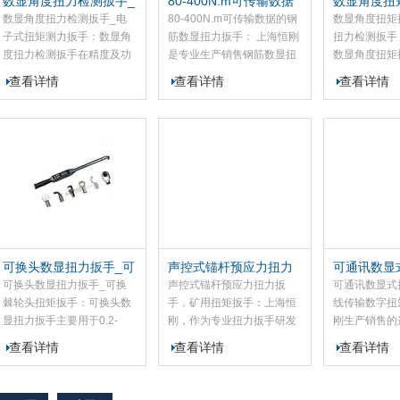
数显角度扭力检测扳手_
80-400N.m可传输数据
数显角度扭
电子式扭矩测力扳手
的钢筋数显扭力扳手
式扭力检测
数显角度扭力检测扳手_电
80-400N.m可传输数据的钢
数显角度扭矩
子式扭矩测力扳手：数显角
筋数显扭力扳手： 上海恒刚
扭力检测扳手：1
度扭力检测扳手在精度及功
是专业生产销售钢筋数显扭
数显角度扭矩
能的需求而设计生产的，该
力扳手的厂家，我司的
用于预紧和检
查看详情
查看详情
查看详情
产品采用应变测量原理和集
SGGQ钢筋数显扭力扳手又
报警式、三色
成电路数字化处理的扭矩测
名钢筋紧固数显扳手，扭矩
（黄、绿、红
量工具，扭矩扳手头部可根
是80-400N.m，是一款于检
能的数字显示
据客户的需求配备:开口头、
测钢筋连接套筒扭矩紧固的
该数显扭力扳
开口棘轮头、梅花头、管钳
高精密数显扭矩工具，其
控制和人性化
头、活动扳手头、勾型头、
SGGQ-400钢筋数显扭力扳
产品，产品精
内六方/外六方头。
手可有效保证桥梁、建筑、
单，为紧固件
施工操作人员对钢筋连接紧
供了的。
固扭矩的预紧，也能保证施
工监理人员对紧固扭矩的检
可换头数显扭力扳手_可
声控式锚杆预应力扭力
可通讯数显
验。
换棘轮头扭矩扳手
扳手，矿用扭矩扳手
无线传输数
可换头数显扭力扳手_可换
声控式锚杆预应力扭力扳
可通讯数显式
棘轮头扭矩扳手：可换头数
手，矿用扭矩扳手：上海恒
线传输数字扭
显扭力扳手主要用于0.2-
刚，作为专业扭力扳手研发
刚生产销售的
4N.m力矩范围以内的螺栓紧
制造商，匠心打造声控式锚
扳手多种操作
查看详情
查看详情
查看详情
固检测及控制，另外我生产
杆预应力扭力扳手。这款矿
力设定；单位
销售的数显扭力扳手还有其
用专用扭矩工具，专为各类
定；数值储存
他规格可供客户选择，欢迎
紧固件的紧固检测与扭矩精
输出以及网路