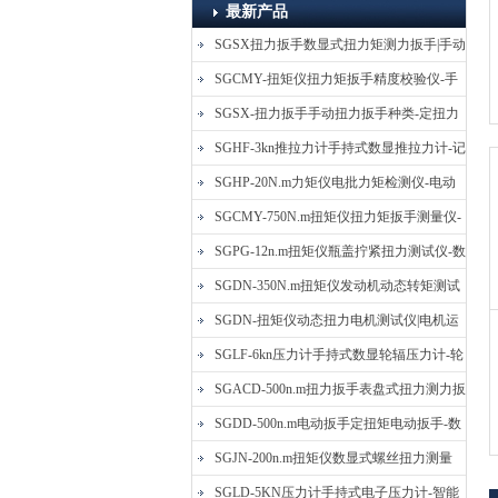
最新产品
SGSX扭力扳手数显式扭力矩测力扳手|手动
定扭矩检测扳手
SGCMY-扭矩仪扭力矩扳手精度校验仪-手
动扳子扭矩校准仪
SGSX-扭力扳手手动扭力扳手种类-定扭力
矩检测扳手价格
SGHF-3kn推拉力计手持式数显推拉力计-记
忆数据拉压力测力计
SGHP-20N.m力矩仪电批力矩检测仪-电动
螺丝批扭力矩测试仪
SGCMY-750N.m扭矩仪扭力矩扳手测量仪-
校准扳手扭力精度测试仪
SGPG-12n.m扭矩仪瓶盖拧紧扭力测试仪-数
显式瓶盖扭力矩仪
SGDN-350N.m扭矩仪发动机动态转矩测试
仪-动态电机扭矩测量仪
SGDN-扭矩仪动态扭力电机测试仪|电机运
转摩擦力扭矩仪
SGLF-6kn压力计手持式数显轮辐压力计-轮
辐称重压力测力计
SGACD-500n.m扭力扳手表盘式扭力测力扳
手-表盘扭力矩检测扳手
SGDD-500n.m电动扳手定扭矩电动扳手-数
显式电动定扭力矩扳手
SGJN-200n.m扭矩仪数显式螺丝扭力测量
仪-螺栓扭力矩测试仪
SGLD-5KN压力计手持式电子压力计-智能