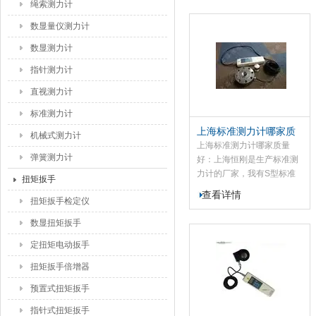
绳索测力计
仪主要用于航天、船舶、计
量校对所测产品精度和稳定
数显量仪测力计
性有高要求时使用，该标准
数显测力计
测力仪可配置我公180仪
表，带USB接口
指针测力计
直视测力计
标准测力计
上海标准测力计哪家质
机械式测力计
量好
上海标准测力计哪家质量
弹簧测力计
好：上海恒刚是生产标准测
力计的厂家，我有S型标准
扭矩扳手
测力计，轮辐式标准测力
查看详情
扭矩扳手检定仪
计，法兰式标准测力计，内
置式标准测力计，柱型标准
数显扭矩扳手
测力计等一系列产品，有需
要的用户，可以留言给我
定扭矩电动扳手
们，我们马上您的。
扭矩扳手倍增器
预置式扭矩扳手
指针式扭矩扳手