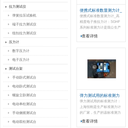
拉力测试仪
便携式标准数显测力计_
弹簧拉压试验机
高精度电子推拉力计
便携式标准数显测力计_高
精度电子推拉力计：SGHF
端子拉力测试仪
系列标准测力计是我公生产
纽扣拉力测试仪
的新一代测力计，该标准测
查看详情
力计使用了TFT真彩显示
压力计
屏，实现了实时力、峰值
力、测试过程曲线同屏数显
数字压力计
的功能，其标准测力计具有
电子压力计
体积小、重量轻、易携带、
测试过程可监控可追朔、高
测试台架
精度等特点。
手动卧式测试台
电动卧式测试台
螺旋立卧测试台
弹力测试用的标准测力
计
弹力测试用的标准测力计：
电动单柱测试台
上海恒刚是生产标准测力计
的厂家，生产的该标准测力
手动侧摇测试台
计有多种款式，分别是S型
查看详情
电动双柱测试台
标准测力计、轮辐式标准测