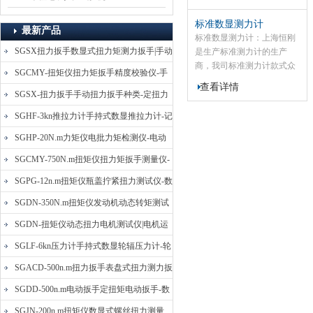
标准数显测力计
最新产品
标准数显测力计：上海恒刚
SGSX扭力扳手数显式扭力矩测力扳手|手动
是生产标准测力计的生产
商，我司标准测力计款式众
定扭矩检测扳手
SGCMY-扭矩仪扭力矩扳手精度校验仪-手
多,具有体积小、精度高、性
查看详情
动扳子扭矩校准仪
价比高等特点,该适用于产品
SGSX-扭力扳手手动扭力扳手种类-定扭力
的成品、半成品、材料的推
矩检测扳手价格
SGHF-3kn推拉力计手持式数显推拉力计-记
拉力测试、插拔力测试、性
试验等，并可结合机台和夹
忆数据拉压力测力计
SGHP-20N.m力矩仪电批力矩检测仪-电动
具组合成不同用途的小型试
螺丝批扭力矩测试仪
SGCMY-750N.m扭矩仪扭力矩扳手测量仪-
验机。
校准扳手扭力精度测试仪
SGPG-12n.m扭矩仪瓶盖拧紧扭力测试仪-数
显式瓶盖扭力矩仪
SGDN-350N.m扭矩仪发动机动态转矩测试
仪-动态电机扭矩测量仪
SGDN-扭矩仪动态扭力电机测试仪|电机运
转摩擦力扭矩仪
SGLF-6kn压力计手持式数显轮辐压力计-轮
辐称重压力测力计
SGACD-500n.m扭力扳手表盘式扭力测力扳
手-表盘扭力矩检测扳手
SGDD-500n.m电动扳手定扭矩电动扳手-数
显式电动定扭力矩扳手
SGJN-200n.m扭矩仪数显式螺丝扭力测量