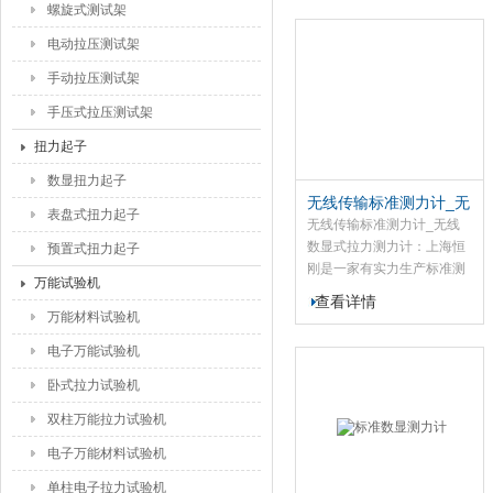
力计、柱型标准测力计、微
螺旋式测试架
型标准测力计等一系列产
电动拉压测试架
品，有需要的用户可联络我
们
手动拉压测试架
手压式拉压测试架
扭力起子
数显扭力起子
无线传输标准测力计_无
表盘式扭力起子
线数显式拉力测力计
无线传输标准测力计_无线
数显式拉力测力计：上海恒
预置式扭力起子
刚是一家有实力生产标准测
万能试验机
力计厂家，这款标准测力计
查看详情
是我自主创新设计生产的，
万能材料试验机
于测量拉力及压力的数字型
电子万能试验机
的测试仪器，该款标准测力
计产品精度高, 并配有我公自
卧式拉力试验机
主研发的无线180仪表，携
双柱万能拉力试验机
带, 可扑捉力的峰值。
电子万能材料试验机
单柱电子拉力试验机