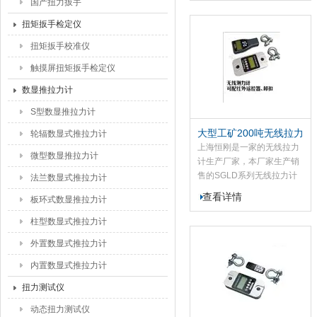
国产扭力扳手
我公自主研发的无线180仪
表，携带, 可扑捉力的峰值,
扭矩扳手检定仪
并带有打印及控制功能，
扭矩扳手校准仪
180仪表含有多种通讯接
口，RS232及USB接口，可
触摸屏扭矩扳手检定仪
与计算机通讯。
数显推拉力计
S型数显推拉力计
大型工矿200吨无线拉力
轮辐数显式推拉力计
计
上海恒刚是一家的无线拉力
微型数显推拉力计
计生产厂家，本厂家生产销
售的SGLD系列无线拉力计
法兰数显式推拉力计
主要用于航天、船舶、计量
查看详情
板环式数显推拉力计
校对所测产品精度和稳定性
有高要求时使用，该大型工
柱型数显式推拉力计
矿200吨无线拉力计可配置
外置数显式推拉力计
我公180仪表，带USB接
口，可与计算机通讯，操作
内置数显式推拉力计
简便，可通过180仪表无线
扭力测试仪
双向通讯实现标定，置零，
单位转换等功能。
动态扭力测试仪