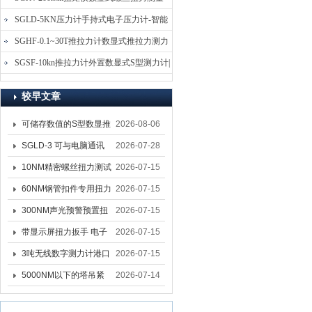
仪-螺栓扭力矩测试仪
SGLD-5KN压力计手持式电子压力计-智能
电子式压力测力计
SGHF-0.1~30T推拉力计数显式推拉力测力
计-数字拉压力双向测力仪
SGSF-10kn推拉力计外置数显式S型测力计|
手持连线式拉压力计
较早文章
可储存数值的S型数显推
2026-08-06
拉力计 SGSF-100外置
SGLD-3 可与电脑通讯
2026-07-28
式测力计
的无线测力计 0.03-3T化
10NM精密螺丝扭力测试
2026-07-15
工行业用遥控式推拉力
专用扭矩扳手,产线质检
60NM钢管扣件专用扭力
2026-07-15
计
螺丝扭力专用扳手厂家
扳手 脚手架扭力检测扳
300NM声光预警预置扭
2026-07-15
手 工地扣件扭矩扳手品
力扳手 工业紧固专用数
带显示屏扭力扳手 电子
2026-07-15
牌
显扭力工具厂家
数显扭力扳手 20NM精
3吨无线数字测力计港口
2026-07-15
准可调力矩扳手品牌
吊装专用
5000NM以下的塔吊紧
2026-07-14
固大扭力电动扳手 塔机