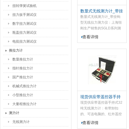
扭转弹簧试验机
数显式无线测力计_带挂
扭力扳手测试仪
钩型无线拉力测力仪
数显式无线测力计_带挂钩
型无线拉力测力仪：上海恒
数字扭力测试仪
刚生产销售的SGLD系列测
瓶盖扭力测试仪
力计可配置USB接口，可与
查看详情
计算机通讯，操作简便，可
电批扭力测试仪
通过180仪表无线双向通讯
推拉力计
实现标定，置零，单位转换
等功能。主要用于航天、船
数显推拉力计
舶、计量校对所测产品精度
指针推拉力计
和稳定性有高要求时使用，
SGLD系列吊环孔规格尺寸
国产推拉力计
为20.5mm-135mm。
机械式推拉力计
小型推拉力计
现货供应带遥控器手持
式32吨无线测力计
现货供应带遥控器手持式32
大量程推拉力计
吨无线测力计：有带卸扣
测力计
的、可连电脑的、红外遥控
的、带打印的、大屏幕的供
无线测力计
查看详情
大家选购，我们的标准测力