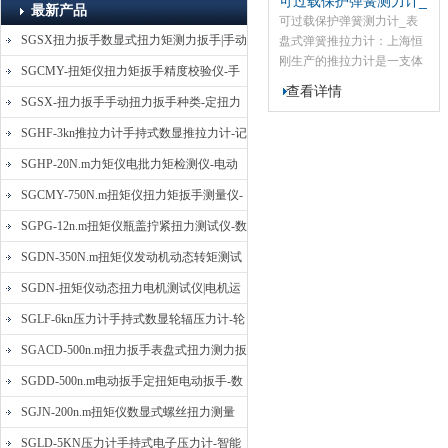
可过载保护弹簧测力计_
最新产品
表盘式弹簧推拉力计
可过载保护弹簧测力计_表
SGSX扭力扳手数显式扭力矩测力扳手|手动
盘式弹簧推拉力计：上海恒
刚生产的推拉力计是一支体
定扭矩检测扳手
SGCMY-扭矩仪扭力矩扳手精度校验仪-手
型轻巧、操作简单，易于携
查看详情
动扳子扭矩校准仪
带，且精度高之多用途品管
SGSX-扭力扳手手动扭力扳手种类-定扭力
试验用拉压力计。可供工程
矩检测扳手价格
SGHF-3kn推拉力计手持式数显推拉力计-记
建筑、皮带运输机的引力测
量；可供装备的抗拉力实
忆数据拉压力测力计
SGHP-20N.m力矩仪电批力矩检测仪-电动
验。是小型便捷式的拉力、
螺丝批扭力矩测试仪
SGCMY-750N.m扭矩仪扭力矩扳手测量仪-
压力测试仪器，
校准扳手扭力精度测试仪
SGPG-12n.m扭矩仪瓶盖拧紧扭力测试仪-数
显式瓶盖扭力矩仪
SGDN-350N.m扭矩仪发动机动态转矩测试
仪-动态电机扭矩测量仪
SGDN-扭矩仪动态扭力电机测试仪|电机运
转摩擦力扭矩仪
SGLF-6kn压力计手持式数显轮辐压力计-轮
辐称重压力测力计
SGACD-500n.m扭力扳手表盘式扭力测力扳
手-表盘扭力矩检测扳手
SGDD-500n.m电动扳手定扭矩电动扳手-数
显式电动定扭力矩扳手
SGJN-200n.m扭矩仪数显式螺丝扭力测量
仪-螺栓扭力矩测试仪
SGLD-5KN压力计手持式电子压力计-智能