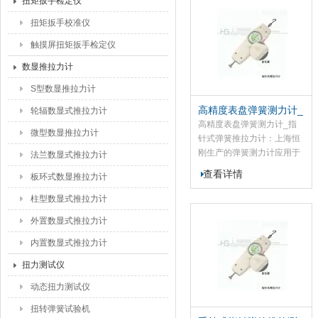
扭矩扳手检定仪
锁、汽车配件、粘胶化工、
扭矩扳手校准仪
打火机及点火装置、制笔、
轻工、建筑、纺织、机械等
触摸屏扭矩扳手检定仪
行业和科研机构作拉压负
数显推拉力计
荷、插拔力、性试验测试
等，是老式测力计的替代产
S型数显推拉力计
品。
高精度表盘弹簧测力计_
轮辐数显式推拉力计
指针式弹簧推拉力计
高精度表盘弹簧测力计_指
微型数显推拉力计
针式弹簧推拉力计：上海恒
刚生产的弹簧测力计应用于
法兰数显式推拉力计
电子、高低压电器、五制
查看详情
板环式数显推拉力计
锁、汽车配件、粘胶化工、
打火机及点火装置、制笔、
柱型数显式推拉力计
轻工、建筑、纺织、机械等
外置数显式推拉力计
行业和科研机构作拉压负
荷、插拔力、性试验测试
内置数显式推拉力计
等。
扭力测试仪
动态扭力测试仪
扭转弹簧试验机