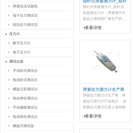
指针式弹簧测力计_双针
弹簧拉压试验机
式表盘推拉力计
指针式弹簧测力计_双针式
表盘推拉力计：弹簧测力计
端子拉力测试仪
是由上海恒刚厂家生产的，
纽扣拉力测试仪
我的指针式弹簧测力计是小
查看详情
型便捷式的拉力、压力测试
压力计
仪器，该弹簧测力计不具有
高精度、易操作、可同时显
数字压力计
示牛顿和公斤单位、捷带之
电子压力计
优点，此款弹簧测力计而且
有一个可作荷重峰值(PEAK)
测试台架
测试及连续荷重值(TRACK)
手动卧式测试台
测试切换使用的切换旋钮
(PEAK/TRACK钮)。
电动卧式测试台
螺旋立卧测试台
弹簧拉力测力计生产商
弹簧拉力测力计生产商：弹
电动单柱测试台
簧拉力测力计产品简介： 此
弹簧拉力测力计是上海恒刚
手动侧摇测试台
生产商生产的小型简便的推
查看详情
电动双柱测试台
力、拉力测试仪器，该弹簧
拉力测力计具有高精度、易
螺旋式测试架
操作及携带之优点，而且有