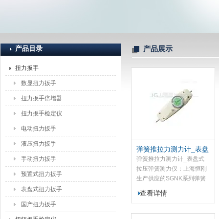
上海恒刚仪器仪表有限公司
产品目录
产品展示
扭力扳手
数显扭力扳手
扭力扳手倍增器
扭力扳手检定仪
电动扭力扳手
液压扭力扳手
弹簧推拉力测力计_表盘
式拉压弹簧测力仪
手动扭力扳手
弹簧推拉力测力计_表盘式
拉压弹簧测力仪：上海恒刚
预置式扭力扳手
生产供应的SGNK系列弹簧
推拉力测力计是高精度小型
表盘式扭力扳手
查看详情
便捷式的拉力、压力测试仪
国产扭力扳手
器，弹簧推拉力测力计应用
于电子、高低压电器、五制