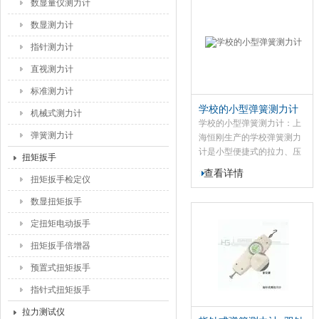
数显量仪测力计
打火机及点火装置、制笔、
数显测力计
轻工、建筑、纺织、机械等
行业和科研机构作拉压负
指针测力计
荷、插拔力、性试验测试
等。
直视测力计
标准测力计
学校的小型弹簧测力计
机械式测力计
学校的小型弹簧测力计：上
弹簧测力计
海恒刚生产的学校弹簧测力
计是小型便捷式的拉力、压
扭矩扳手
力测试仪器，该弹簧测力计
查看详情
扭矩扳手检定仪
不具有高精度、易操作、可
同时显示牛顿和公斤单位、
数显扭矩扳手
捷带之优点，而且有一个可
作荷重峰值（PEAK）测试
定扭矩电动扳手
及连续荷重值（TRACK）测
扭矩扳手倍增器
试切换使用的切换旋钮
（PEAK/TRACK钮）。
预置式扭矩扳手
指针式扭矩扳手
拉力测试仪