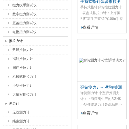
手持式指针弹簧推拉测
扭力扳手测试仪
力计_表盘式推拉力计
手持式指针弹簧推拉测力计
_表盘式推拉力计：上海恒
数字扭力测试仪
刚厂家生产直销的100n手持
瓶盖扭力测试仪
式弹簧测力计是高精度小型
查看详情
便捷式的拉力、压力测试仪
电批扭力测试仪
器，该手持式指针弹簧推拉
推拉力计
测力计应用于电子、高低压
电器、五制锁、汽车配件、
数显推拉力计
粘胶化工、打火机及点火装
指针推拉力计
置、制笔、轻工、建筑、纺
织、机械等行业和科研机构
国产推拉力计
作拉压负荷、插拔力、性试
验测试等，是老式测力计的
机械式推拉力计
替代产品。
小型推拉力计
弹簧测力计-小型弹簧测
力计
弹簧测力计-小型弹簧测力
大量程推拉力计
计：上海恒刚生产的SGNK
测力计
小型弹簧测力计是高精度小
型便捷式的拉力、压力测试
无线测力计
查看详情
仪器，该弹簧测力计应用于
绳索测力计
电子、高低压电器、五制
锁、汽车配件、粘胶化工、