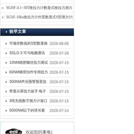
电子式压力测力计
SGHF-0.1~30T推拉力计数显式推拉力测力
计-数字拉压力双向测力仪
SGSF-10kn推拉力计外置数显式S型测力计|
手持连线式拉压力计
较早文章
可储存数值的S型数显推
2026-08-06
拉力计 SGSF-100外置
SGLD-3 可与电脑通讯
2026-07-28
式测力计
的无线测力计 0.03-3T化
10NM精密螺丝扭力测试
2026-07-15
工行业用遥控式推拉力
专用扭矩扳手,产线质检
60NM钢管扣件专用扭力
2026-07-15
计
螺丝扭力专用扳手厂家
扳手 脚手架扭力检测扳
300NM声光预警预置扭
2026-07-15
手 工地扣件扭矩扳手品
力扳手 工业紧固专用数
带显示屏扭力扳手 电子
2026-07-15
牌
显扭力工具厂家
数显扭力扳手 20NM精
3吨无线数字测力计港口
2026-07-15
准可调力矩扳手品牌
吊装专用
5000NM以下的塔吊紧
2026-07-14
固大扭力电动扳手 塔机
安装电动扳手厂家