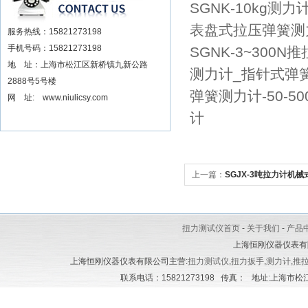
SGNK-10kg测
表盘式拉压弹簧测
服务热线：15821273198
手机号码：15821273198
SGNK-3~300
地 址：上海市松江区新桥镇九新公路
测力计_指针式弹
2888号5号楼
弹簧测力计-50-5
网 址: www.niulicsy.com
计
上一篇：
SGJX-3吨拉力计机
芦机械拉力计
扭力测试仪首页
-
关于我们
-
产品
上海恒刚仪器仪表有
上海恒刚仪器仪表有限公司主营:
扭力测试仪
,
扭力扳手
,
测力计
,
推
联系电话：15821273198 传真： 地址:上海市松江区