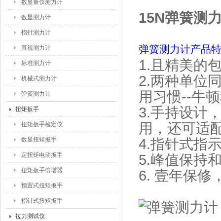
数显量仪测力计
15N弹簧测
数显测力计
指针测力计
弹簧测力计产品
直视测力计
1.且精美的
标准测力计
2.两种单位
机械式测力计
用习惯--牛
弹簧测力计
3.手持设计
扭矩扳手
用，还可适
扭矩扳手检定仪
数显扭矩扳手
4.指针式指
定扭矩电动扳手
5.峰值保持
扭矩扳手倍增器
6. 壹年保
预置式扭矩扳手
指针式扭矩扳手
拉力测试仪