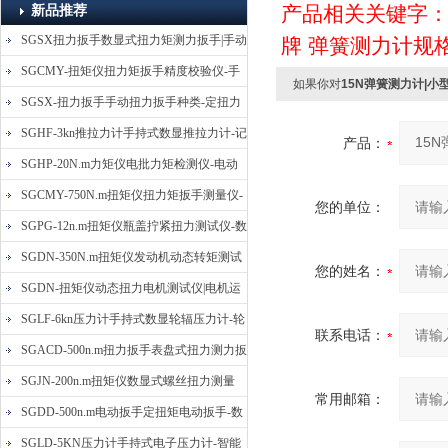
产品相关关键字
新品推荐
SGSX扭力扳手数显式扭力矩测力扳手|手动
牌
弹簧测力计规
定扭矩检测扳手
SGCMY-扭矩仪扭力矩扳手精度校验仪-手
如果你对
15N弹簧测力计|
动扳子扭矩校准仪
SGSX-扭力扳手手动扭力扳手种类-定扭力
矩检测扳手价格
SGHF-3kn推拉力计手持式数显推拉力计-记
产品：
忆数据拉压力测力计
SGHP-20N.m力矩仪电批力矩检测仪-电动
螺丝批扭力矩测试仪
SGCMY-750N.m扭矩仪扭力矩扳手测量仪-
您的单位：
校准扳手扭力精度测试仪
SGPG-12n.m扭矩仪瓶盖拧紧扭力测试仪-数
显式瓶盖扭力矩仪
SGDN-350N.m扭矩仪发动机动态转矩测试
您的姓名：
仪-动态电机扭矩测量仪
SGDN-扭矩仪动态扭力电机测试仪|电机运
转摩擦力扭矩仪
SGLF-6kn压力计手持式数显轮辐压力计-轮
联系电话：
辐称重压力测力计
SGACD-500n.m扭力扳手表盘式扭力测力扳
手-表盘扭力矩检测扳手
SGJN-200n.m扭矩仪数显式螺丝扭力测量
常用邮箱：
仪-螺栓扭力矩测试仪
SGDD-500n.m电动扳手定扭矩电动扳手-数
显式电动定扭力矩扳手
SGLD-5KN压力计手持式电子压力计-智能