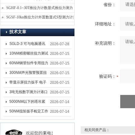
省份：
电子式压力测力计
SGHF-0.1~30T推拉力计数显式推拉力测力
计-数字拉压力双向测力仪
SGSF-10kn推拉力计外置数显式S型测力计|
详细地址：
手持连线式拉压力计
技术文章
补充说明：
SGLD-3 可与电脑通讯
2026-07-28
的无线测力计 0.03-3T化
10NM精密螺丝扭力测试
2026-07-15
工行业用遥控式推拉力
专用扭矩扳手,产线质检
60NM钢管扣件专用扭力
2026-07-15
计
螺丝扭力专用扳手厂家
扳手 脚手架扭力检测扳
300NM声光预警预置扭
2026-07-15
验证码：
手 工地扣件扭矩扳手品
力扳手 工业紧固专用数
带显示屏扭力扳手 电子
2026-07-15
牌
显扭力工具厂家
数显扭力扳手 20NM精
3吨无线数字测力计港口
2026-07-15
准可调力矩扳手品牌
吊装专用
5000NM以下的塔吊紧
2026-07-14
固大扭力电动扳手 塔机
50NM扭矩扳手检定工作
2026-07-14
安装电动扳手厂家
台 高精度扭力校准设备
扳手精度检定设备厂家
相关同类产品：