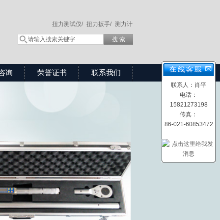
扭力测试仪/
扭力扳手/
测力计
咨询
荣誉证书
联系我们
联系人：肖平
电话：
15821273198
传真：
86-021-60853472