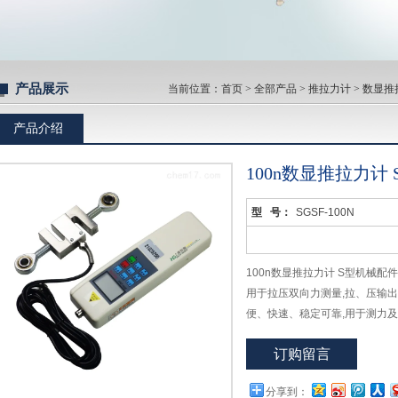
产品展示
当前位置：
首页
>
全部产品
>
推拉力计
>
数显推
产品介绍
100n数显推拉力计
型 号：
SGSF-100N
100n数显推拉力计 S型机械
用于拉压双向力测量,拉、压输
便、快速、稳定可靠,用于测力
荷：20kg-5T,精度：0.03级。
订购留言
分享到：