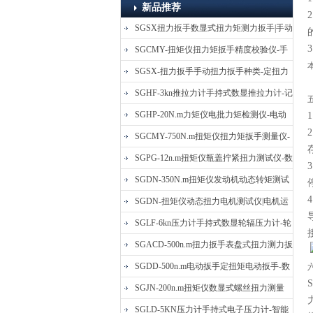
新品推荐
SGSX扭力扳手数显式扭力矩测力扳手|手动
定扭矩检测扳手
SGCMY-扭矩仪扭力矩扳手精度校验仪-手
动扳子扭矩校准仪
SGSX-扭力扳手手动扭力扳手种类-定扭力
矩检测扳手价格
SGHF-3kn推拉力计手持式数显推拉力计-记
忆数据拉压力测力计
SGHP-20N.m力矩仪电批力矩检测仪-电动
螺丝批扭力矩测试仪
SGCMY-750N.m扭矩仪扭力矩扳手测量仪-
校准扳手扭力精度测试仪
SGPG-12n.m扭矩仪瓶盖拧紧扭力测试仪-数
显式瓶盖扭力矩仪
SGDN-350N.m扭矩仪发动机动态转矩测试
仪-动态电机扭矩测量仪
SGDN-扭矩仪动态扭力电机测试仪|电机运
转摩擦力扭矩仪
SGLF-6kn压力计手持式数显轮辐压力计-轮
辐称重压力测力计
SGACD-500n.m扭力扳手表盘式扭力测力扳
手-表盘扭力矩检测扳手
SGDD-500n.m电动扳手定扭矩电动扳手-数
显式电动定扭力矩扳手
SGJN-200n.m扭矩仪数显式螺丝扭力测量
仪-螺栓扭力矩测试仪
SGLD-5KN压力计手持式电子压力计-智能