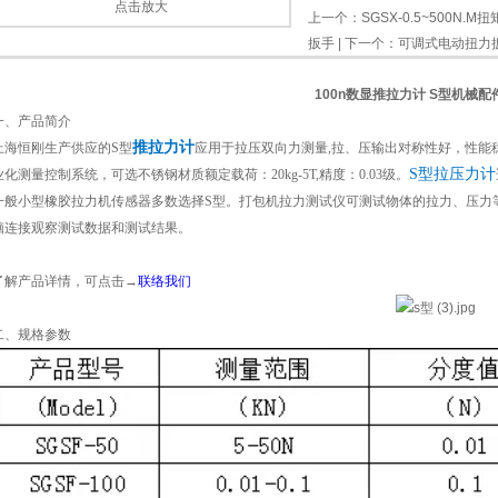
点击放大
上一个：
SGSX-0.5~500
扳手
| 下一个：
可调式电动扭力
100n数显推拉力计 S型机械
一、产品简介
推拉力计
上海恒刚生产供应的
S型
应用于拉压双向力测量,拉、压输出对称性好，性能
S型拉压力计
业化测量控制系统，可选不锈钢材质额定载荷：20kg-5T,精度：0.03级。
一般小型橡胶拉力机传感器多数选择S型。打包机拉力测试仪可测试物体的拉力、压力
脑连接观察测试数据和测试结果。
了解产品详情，可点击
→
联络我们
二、规格参数