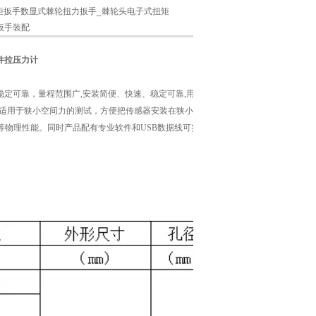
N.M扭矩扳手数显式棘轮扭力扳手_棘轮头电子式扭矩
扳手装配
配件拉压力计
稳定可靠，量程范围广,安装简便、快速、稳定可靠,用于测力及工
适用于狭小空间力的测试，方便把传感器安装在狭小空间便用，
等物理性能。同时产品配有专业软件和USB数据线可实现仪器和电