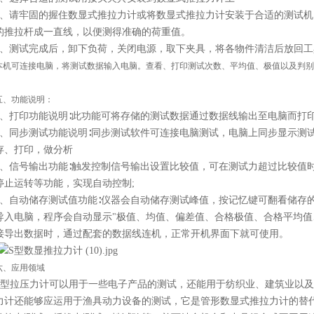
2、请牢固的握住数显式推拉力计或将数显式推拉力计安装于合适的测试
的推拉杆成一直线，以便测得准确的荷重值。
3、测试完成后，卸下负荷，关闭电源，取下夹具，将各物件清洁后放回
本机可连接电脑，将测试数据输入电脑。查看、打印测试次数、平均值、极值以及判别
五、功能说明：
1、打印功能说明∶此功能可将存储的测试数据通过数据线输出至电脑而打
2、同步测试功能说明∶同步测试软件可连接电脑测试，电脑上同步显示测
存、打印，做分析
3、信号输出功能∶触发控制信号输出设置比较值，可在测试力超过比较值
停止运转等功能，实现自动控制;
4、自动储存测试值功能∶仪器会自动储存测试峰值，按记忆键可翻看储存
导入电脑，程序会自动显示"极值、均值、偏差值、合格极值、合格平均值
接导出数据时，通过配套的数据线连机，正常开机界面下就可使用。
六、应用领域
S型拉压力计可以用于一些电子产品的测试，还能用于纺织业、建筑业以及
力计还能够应运用于渔具动力设备的测试，它是管形数显式推拉力计的替