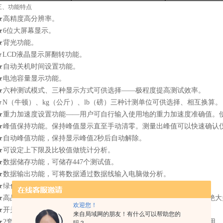
三、功能特点
★高精度高分辨率。
★6位大屏幕显示。
★背光功能。
★LCD液晶显示屏翻转功能。
★自动关机时间设置功能。
★电池容量显示功能。
★六种测试模式、三种显示方式可供选择——极程度提高测试效率。
★N（牛顿）、kg（公斤）、lb（磅）三种计测单位可供选择、相互换算
★重力加速度设置功能——用户可自行输入使用地的重力加速度准确值。
★峰值保持功能。保持峰值显示直至手动清零。测量出峰值可以快速确认
★自动峰值功能，保持显示峰值2秒后自动解除。
★可设定上下限及比较值做统计分析。
★数据储存功能，可储存447个测试值。
★数据输出功能，可将数据通过数据线输入电脑做分析。
★绿色环保，10分钟无操作自动关机。
★高品质充电电源。充电电压从100V至240V可用，可适应国内、国外
欢迎您！
★开关接点通断力测试功能，使开关通断力测试准确。
来自局域网的朋友！有什么可以帮助您的
★2套安装尺寸，适应国内外多种测试机台，方便用户安装到机台上使用