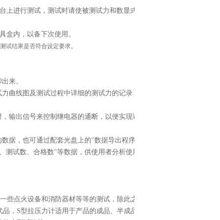
机台上进行测试，测试时请使被测试力和数显式推拉力计
工具盒内，以备下次使用。
测试结果是否符合设定要求。
印出来。
试力曲线图及测试过程中详细的测试力的记录，并可保
时，输出信号来控制继电器的通断，以便实现诸如电动机
的数据，也可通过配套光盘上的"数据导出程序"，将数据
、测试数、合格数"等数据，供使用者分析使用与电脑连
一些点火设备和消防器材等等的测试，除此之外S型拉压
代品，S型拉压力计适用于产品的成品、半成品、材料的