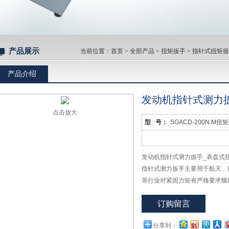
产品展示
当前位置：
首页
>
全部产品
>
扭矩扳手
>
指针式扭矩扳
产品介绍
发动机指针式测力
点击放大
型 号：
SGACD-200N.M扭
发动机指针式测力扳手_表盘式扭
指针式测力扳手主要用于航天、
等行业对紧固力矩有严格要求螺
被测螺帽、螺栓等紧固件扭力值
订购留言
一种新型扭力计量器具。
分享到：