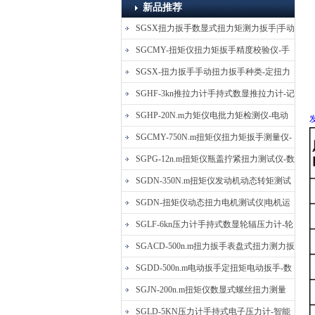
新品推荐
SGSX扭力扳手数显式扭力矩测力扳手|手动
定扭矩检测扳手
SGCMY-扭矩仪扭力矩扳手精度校验仪-手
动扳子扭矩校准仪
SGSX-扭力扳手手动扭力扳手种类-定扭力
矩检测扳手价格
SGHF-3kn推拉力计手持式数显推拉力计-记
忆数据拉压力测力计
SGHP-20N.m力矩仪电批力矩检测仪-电动
螺丝批扭力矩测试仪
SGCMY-750N.m扭矩仪扭力矩扳手测量仪-
校准扳手扭力精度测试仪
SGPG-12n.m扭矩仪瓶盖拧紧扭力测试仪-数
显式瓶盖扭力矩仪
SGDN-350N.m扭矩仪发动机动态转矩测试
仪-动态电机扭矩测量仪
SGDN-扭矩仪动态扭力电机测试仪|电机运
转摩擦力扭矩仪
SGLF-6kn压力计手持式数显轮辐压力计-轮
辐称重压力测力计
SGACD-500n.m扭力扳手表盘式扭力测力扳
手-表盘扭力矩检测扳手
SGDD-500n.m电动扳手定扭矩电动扳手-数
显式电动定扭力矩扳手
SGJN-200n.m扭矩仪数显式螺丝扭力测量
仪-螺栓扭力矩测试仪
SGLD-5KN压力计手持式电子压力计-智能