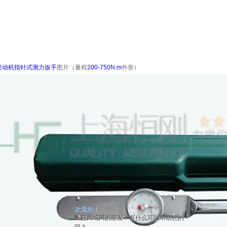
发动机指针式测力扳手
图片（量程
200-750N.m
外形
）
欢迎您！
来自局域网的朋友！有什么可以帮助您的