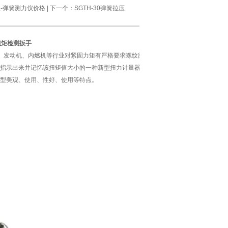
-弹簧测力仪价格
| 下一个：
SGTH-30弹簧拉压
扭矩检测扳手
力、发动机、内燃机等行业对紧固力矩有严格要求螺纹部件的连接，
指示出来并记忆该扭矩值大小的一种新型扭力计量器具，此款指
型美观、使用、性好、使用等特点。