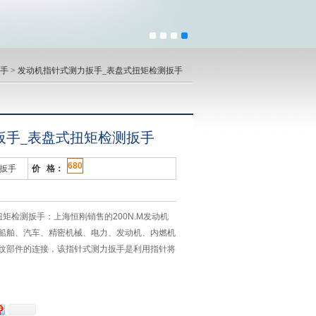
手
> 发动机指针式测力扳手_表盘式扭矩检测扳手
扳手_表盘式扭矩检测扳手
680
矩扳手
价 格：
矩检测扳手：上海恒刚销售的200N.M发动机
船舶、汽车、精密机械、电力、发动机、内燃机
纹部件的连接，该指针式测力扳手是利用指针将
直观的再表盘上指示出来并记忆该扭矩值大小的