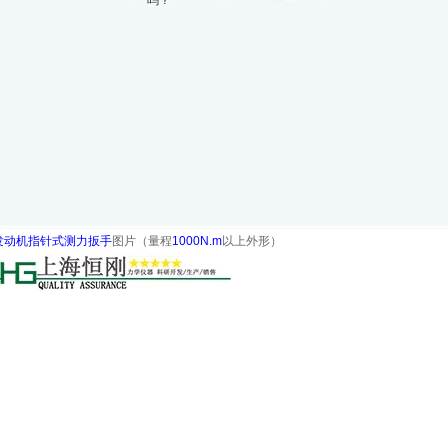
吗？
发动机指针式测力扳手
图片（量程
1000N.m
以上外形
）