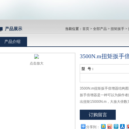
产品展示
当前位置：
首页
>
全部产品
>
扭矩扳手
>
产品介绍
3500N.m扭矩扳
点击放大
型 号：
3500N.m扭矩扳手倍增器结构
扳手倍增器是一种可以为操作者
出扭矩15000N.m，大放大
也了输出扭矩的精度≤±４%
订购留言
分享到：