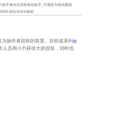
N.M扭力扳手角向定扭矩电动扳手_可调扭力电动紧固
SGNL纽扣冲击试验机
以为操作者扭矩的装置。目前该系列
扭
使操作人员用小力获得大的扭矩，同时也