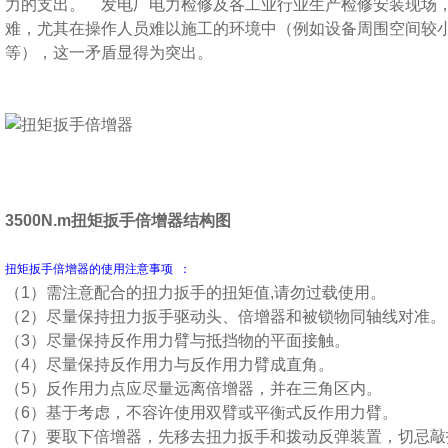
力的支出。 发电厂电力检修及各工业行业生产检修安装现场
难，尤其在操作人员难以施工的环境中（例如设备周围空间较
等），这一矛盾显得为突出。
3500N.m扭矩扳手倍增器结构图
扭矩扳手倍增器的使用注意事项 ：
（1）需注意配合的扭力扳手的扭矩值,请勿过载使用。
（2）尽量保持扭力扳手驱动头、倍增器和被锁物同轴线对准。
（3）尽量保持反作用力臂与抵挡物的平面接触。
（4）尽量保持反作用力与反作用力臂成直角。
（5）反作用力点应尽量远离倍增器，并在三角区内。
（6）基于考虑，不容许使用双臂或平衡式反作用力臂。
（7）要取下倍增器，先移去扭力扳手和拨动反弹装置，切忌敲