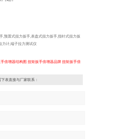
手
,
预置式扭力扳手
,
表盘式扭力扳手
,
指针式扭力扳
拉力计
,
端子拉力测试仪
扳手倍增器结构图
扭矩扳手倍增器品牌
扭矩扳手倍
写下表直接与厂家联系：