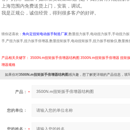
上海范围内免费送货上门，安装，调试。
我是正规公，诚信经营，得到很多客户的好评。
猜你还喜欢：
角向定扭矩电动扳手制造厂家
,
数显扭力扳手
,
电动扭力扳手
,
手动扭力扳
手
,
产扭力扳手
,
扭力扳手倍增器
,
数显扭矩扳手
,
电动扭矩扳手
,
扭力扳手校验仪
,
数显推
产品相关关键字：
3500N.m扭矩扳手倍增器结构图
3500N.m扭矩扳手倍增器
扭矩
增器规格
如果你对
3500N.m扭矩扳手倍增器结构图
感兴趣，想了解更详细的产品信息，填
产品：
您的单位：
您的姓名：