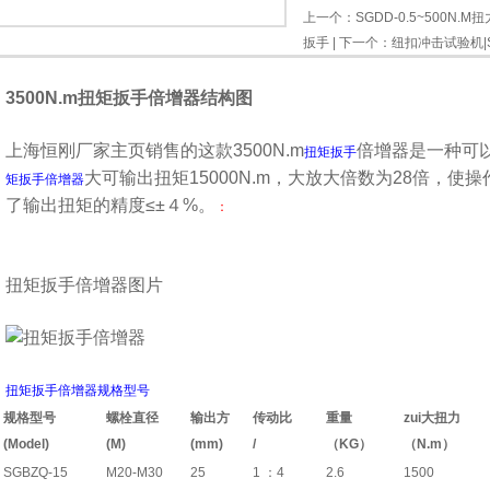
上一个：
SGDD-0.5~500
扳手
| 下一个：
纽扣冲击试验机|
3500N.m扭矩扳手倍增器结构图
上海恒刚厂家主页销售的这款3500N.m
倍增器是一种可
扭矩扳手
大可输出扭矩15000N.m，大放大倍数为28倍，
矩扳手倍增器
了输出扭矩的精度≤±４%。
：
扭矩扳手倍增器图片
扭矩扳手倍增器规格型号
规格型号
螺栓直径
输出方
传动比
重量
zui大扭力
(Model)
(M)
(mm)
/
（KG）
（N.m）
SGBZQ-15
M20-M30
25
1 ：4
2.6
1500