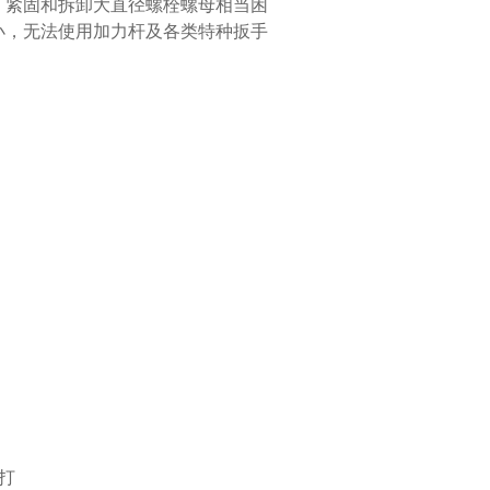
，紧固和拆卸大直径螺栓螺母相当困
小，无法使用加力杆及各类特种扳手
打