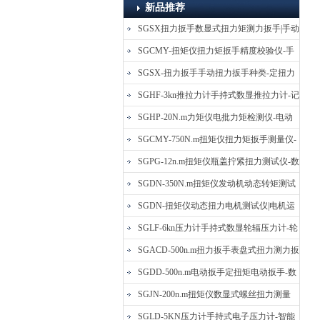
新品推荐
SGSX扭力扳手数显式扭力矩测力扳手|手动
定扭矩检测扳手
SGCMY-扭矩仪扭力矩扳手精度校验仪-手
动扳子扭矩校准仪
SGSX-扭力扳手手动扭力扳手种类-定扭力
矩检测扳手价格
SGHF-3kn推拉力计手持式数显推拉力计-记
忆数据拉压力测力计
SGHP-20N.m力矩仪电批力矩检测仪-电动
螺丝批扭力矩测试仪
SGCMY-750N.m扭矩仪扭力矩扳手测量仪-
校准扳手扭力精度测试仪
SGPG-12n.m扭矩仪瓶盖拧紧扭力测试仪-数
显式瓶盖扭力矩仪
SGDN-350N.m扭矩仪发动机动态转矩测试
仪-动态电机扭矩测量仪
SGDN-扭矩仪动态扭力电机测试仪|电机运
转摩擦力扭矩仪
SGLF-6kn压力计手持式数显轮辐压力计-轮
辐称重压力测力计
SGACD-500n.m扭力扳手表盘式扭力测力扳
手-表盘扭力矩检测扳手
SGDD-500n.m电动扳手定扭矩电动扳手-数
显式电动定扭力矩扳手
SGJN-200n.m扭矩仪数显式螺丝扭力测量
仪-螺栓扭力矩测试仪
SGLD-5KN压力计手持式电子压力计-智能