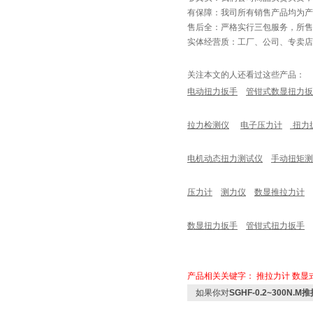
有保障：我司所有销售产品均为产
售后全：严格实行三包服务，所
实体经营质：工厂、公司、专卖店
关注本文的人还看过这些产品：
电动扭力扳手
管钳式数显扭力扳
拉力检测仪
电子压力计
扭力
电机动态扭力测试仪
手动扭矩测
压力计
测力仪
数显推拉力计
数显扭力扳手
管钳式扭力扳手
产品相关关键字：
推拉力计
数显
如果你对
SGHF-0.2~300