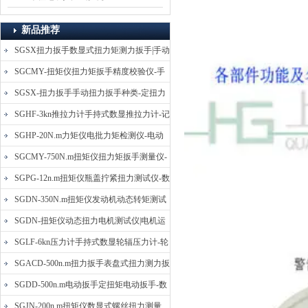
新品推荐
SGSX扭力扳手数显式扭力矩测力扳手|手动
定扭矩检测扳手
SGCMY-扭矩仪扭力矩扳手精度校验仪-手
动扳子扭矩校准仪
SGSX-扭力扳手手动扭力扳手种类-定扭力
矩检测扳手价格
SGHF-3kn推拉力计手持式数显推拉力计-记
忆数据拉压力测力计
SGHP-20N.m力矩仪电批力矩检测仪-电动
螺丝批扭力矩测试仪
SGCMY-750N.m扭矩仪扭力矩扳手测量仪-
校准扳手扭力精度测试仪
SGPG-12n.m扭矩仪瓶盖拧紧扭力测试仪-数
显式瓶盖扭力矩仪
SGDN-350N.m扭矩仪发动机动态转矩测试
仪-动态电机扭矩测量仪
SGDN-扭矩仪动态扭力电机测试仪|电机运
转摩擦力扭矩仪
SGLF-6kn压力计手持式数显轮辐压力计-轮
辐称重压力测力计
SGACD-500n.m扭力扳手表盘式扭力测力扳
手-表盘扭力矩检测扳手
SGDD-500n.m电动扳手定扭矩电动扳手-数
显式电动定扭力矩扳手
SGJN-200n.m扭矩仪数显式螺丝扭力测量