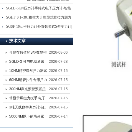
仪-螺栓扭力矩测试仪
SGLD-5KN压力计手持式电子压力计-智能
电子式压力测力计
SGHF-0.1~30T推拉力计数显式推拉力测力
计-数字拉压力双向测力仪
SGSF-10kn推拉力计外置数显式S型测力计|
手持连线式拉压力计
技术文章
可储存数值的S型数显推
2026-08-06
拉力计 SGSF-100外置
SGLD-3 可与电脑通讯
2026-07-28
式测力计
的无线测力计 0.03-3T化
10NM精密螺丝扭力测试
2026-07-15
工行业用遥控式推拉力
专用扭矩扳手,产线质检
60NM钢管扣件专用扭力
2026-07-15
计
螺丝扭力专用扳手厂家
扳手 脚手架扭力检测扳
300NM声光预警预置扭
2026-07-15
手 工地扣件扭矩扳手品
力扳手 工业紧固专用数
带显示屏扭力扳手 电子
2026-07-15
牌
显扭力工具厂家
数显扭力扳手 20NM精
3吨无线数字测力计港口
2026-07-15
准可调力矩扳手品牌
吊装专用
5000NM以下的塔吊紧
2026-07-14
固大扭力电动扳手 塔机