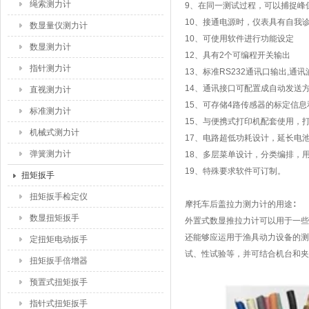
绳索测力计
9、在同一测试过程，可以捕捉峰
10、接通电源时，仪表具有自我
数显量仪测力计
10、可使用软件进行功能设定
数显测力计
12、具有2个可编程开关输出
指针测力计
13、标准RS232通讯口输出,通
14、通讯接口可配置成自动发送
直视测力计
15、可存储4路传感器的标定信
标准测力计
15、与便携式打印机配套使用，
机械式测力计
17、电路超低功耗设计，延长电
弹簧测力计
18、多层菜单设计，分类编排，
19、特殊要求软件可订制。
扭矩扳手
扭矩扳手检定仪
摩托车后盖拉力测力计的用途∶
数显扭矩扳手
外置式数显推拉力计可以用于一些
还能够应运用于渔具动力设备的测
定扭矩电动扳手
试、性试验等，并可结合机台和夹
扭矩扳手倍增器
预置式扭矩扳手
指针式扭矩扳手