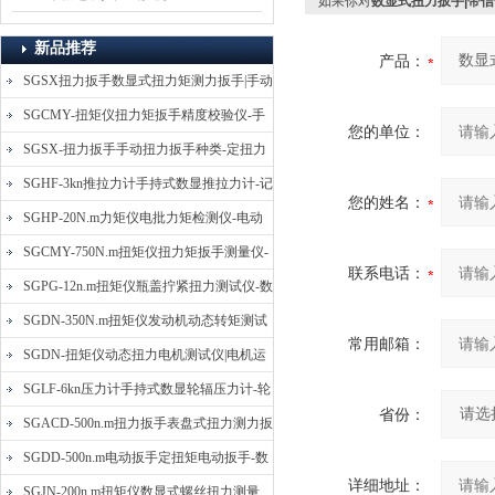
如果你对
数显式扭力扳手|带
新品推荐
产品：
SGSX扭力扳手数显式扭力矩测力扳手|手动
定扭矩检测扳手
SGCMY-扭矩仪扭力矩扳手精度校验仪-手
您的单位：
动扳子扭矩校准仪
SGSX-扭力扳手手动扭力扳手种类-定扭力
矩检测扳手价格
SGHF-3kn推拉力计手持式数显推拉力计-记
您的姓名：
忆数据拉压力测力计
SGHP-20N.m力矩仪电批力矩检测仪-电动
螺丝批扭力矩测试仪
SGCMY-750N.m扭矩仪扭力矩扳手测量仪-
联系电话：
校准扳手扭力精度测试仪
SGPG-12n.m扭矩仪瓶盖拧紧扭力测试仪-数
显式瓶盖扭力矩仪
SGDN-350N.m扭矩仪发动机动态转矩测试
常用邮箱：
仪-动态电机扭矩测量仪
SGDN-扭矩仪动态扭力电机测试仪|电机运
转摩擦力扭矩仪
SGLF-6kn压力计手持式数显轮辐压力计-轮
省份：
辐称重压力测力计
SGACD-500n.m扭力扳手表盘式扭力测力扳
手-表盘扭力矩检测扳手
SGDD-500n.m电动扳手定扭矩电动扳手-数
详细地址：
显式电动定扭力矩扳手
SGJN-200n.m扭矩仪数显式螺丝扭力测量