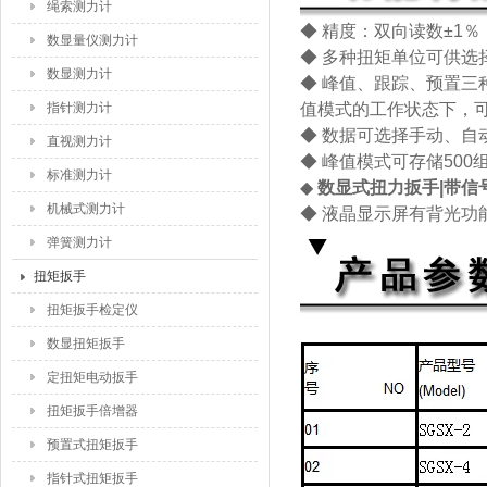
绳索测力计
◆ 精度：双向读数±1
数显量仪测力计
◆ 多种扭矩单位可供选择N.m
数显测力计
◆ 峰值、跟踪、预置
指针测力计
值模式的工作状态下，
◆ 数据可选择手动、自
直视测力计
◆ 峰值模式可存储50
标准测力计
◆
数显式扭力扳手|带信
机械式测力计
◆ 液晶显示屏有背光功
弹簧测力计
扭矩扳手
扭矩扳手检定仪
数显扭矩扳手
定扭矩电动扳手
扭矩扳手倍增器
预置式扭矩扳手
指针式扭矩扳手