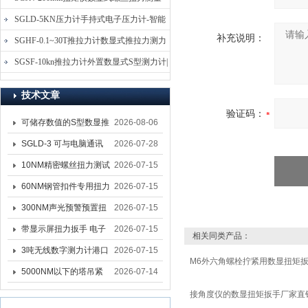
仪-螺栓扭力矩测试仪
SGLD-5KN压力计手持式电子压力计-智能
补充说明：
电子式压力测力计
SGHF-0.1~30T推拉力计数显式推拉力测力
计-数字拉压力双向测力仪
SGSF-10kn推拉力计外置数显式S型测力计|
手持连线式拉压力计
技术文章
验证码：
可储存数值的S型数显推
2026-08-06
拉力计 SGSF-100外置
SGLD-3 可与电脑通讯
2026-07-28
式测力计
的无线测力计 0.03-3T化
10NM精密螺丝扭力测试
2026-07-15
工行业用遥控式推拉力
专用扭矩扳手,产线质检
60NM钢管扣件专用扭力
2026-07-15
计
螺丝扭力专用扳手厂家
扳手 脚手架扭力检测扳
300NM声光预警预置扭
2026-07-15
手 工地扣件扭矩扳手品
力扳手 工业紧固专用数
带显示屏扭力扳手 电子
2026-07-15
相关同类产品：
牌
显扭力工具厂家
数显扭力扳手 20NM精
3吨无线数字测力计港口
2026-07-15
M6外六角螺栓拧紧用数显扭矩
准可调力矩扳手品牌
吊装专用
5000NM以下的塔吊紧
2026-07-14
固大扭力电动扳手 塔机
接角度仪的数显扭矩扳手厂家直