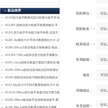
新品推荐
您的单位：
SGSX扭力扳手数显式扭力矩测力扳手|手动
定扭矩检测扳手
SGCMY-扭矩仪扭力矩扳手精度校验仪-手
您的姓名：
动扳子扭矩校准仪
SGSX-扭力扳手手动扭力扳手种类-定扭力
矩检测扳手价格
SGHF-3kn推拉力计手持式数显推拉力计-记
联系电话：
忆数据拉压力测力计
SGHP-20N.m力矩仪电批力矩检测仪-电动
螺丝批扭力矩测试仪
SGCMY-750N.m扭矩仪扭力矩扳手测量仪-
常用邮箱：
校准扳手扭力精度测试仪
SGPG-12n.m扭矩仪瓶盖拧紧扭力测试仪-数
显式瓶盖扭力矩仪
SGDN-350N.m扭矩仪发动机动态转矩测试
省份：
仪-动态电机扭矩测量仪
SGDN-扭矩仪动态扭力电机测试仪|电机运
转摩擦力扭矩仪
SGLF-6kn压力计手持式数显轮辐压力计-轮
详细地址：
辐称重压力测力计
SGACD-500n.m扭力扳手表盘式扭力测力扳
手-表盘扭力矩检测扳手
SGDD-500n.m电动扳手定扭矩电动扳手-数
补充说明：
显式电动定扭力矩扳手
SGJN-200n.m扭矩仪数显式螺丝扭力测量