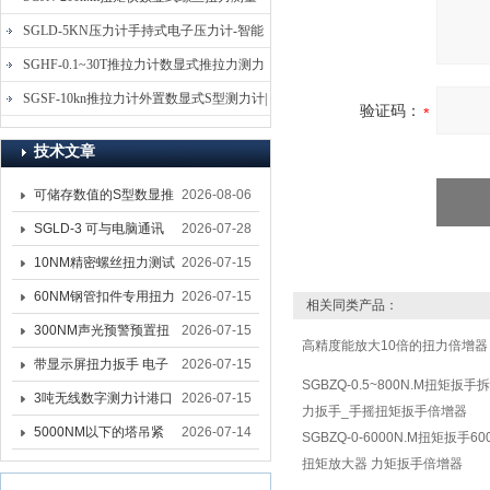
仪-螺栓扭力矩测试仪
SGLD-5KN压力计手持式电子压力计-智能
电子式压力测力计
SGHF-0.1~30T推拉力计数显式推拉力测力
计-数字拉压力双向测力仪
SGSF-10kn推拉力计外置数显式S型测力计|
验证码：
手持连线式拉压力计
技术文章
可储存数值的S型数显推
2026-08-06
拉力计 SGSF-100外置
SGLD-3 可与电脑通讯
2026-07-28
式测力计
的无线测力计 0.03-3T化
10NM精密螺丝扭力测试
2026-07-15
工行业用遥控式推拉力
专用扭矩扳手,产线质检
60NM钢管扣件专用扭力
2026-07-15
相关同类产品：
计
螺丝扭力专用扳手厂家
扳手 脚手架扭力检测扳
300NM声光预警预置扭
2026-07-15
高精度能放大10倍的扭力倍增器
手 工地扣件扭矩扳手品
力扳手 工业紧固专用数
带显示屏扭力扳手 电子
2026-07-15
SGBZQ-0.5~800N.M扭矩扳
牌
显扭力工具厂家
数显扭力扳手 20NM精
3吨无线数字测力计港口
2026-07-15
力扳手_手摇扭矩扳手倍增器
准可调力矩扳手品牌
吊装专用
5000NM以下的塔吊紧
2026-07-14
SGBZQ-0-6000N.M扭矩扳手6
扭矩放大器 力矩扳手倍增器
固大扭力电动扳手 塔机