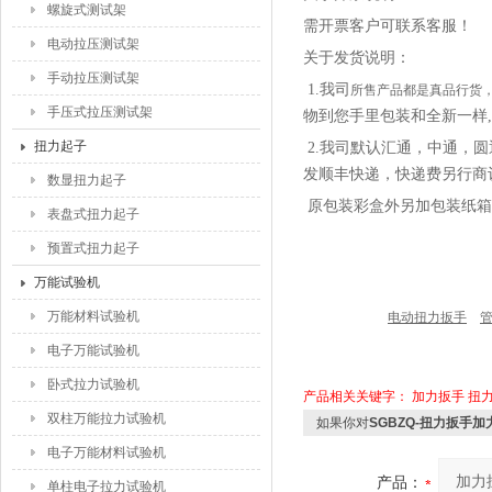
螺旋式测试架
需开票客户可联系客服！
电动拉压测试架
关于发货说明：
手动拉压测试架
1.
我司
所售产品都是真品行货
手压式拉压测试架
物到您手里包装和全新一样
扭力起子
2.
我司
默认汇通，中通，圆
发顺丰快递，快递费另行商
数显扭力起子
原包装彩盒外另加包装纸箱
表盘式扭力起子
预置式扭力起子
万能试验机
万能材料试验机
电动扭力扳手
电子万能试验机
卧式拉力试验机
产品相关关键字：
加力扳手
扭
双柱万能拉力试验机
如果你对
SGBZQ-扭力扳手
电子万能材料试验机
产品：
单柱电子拉力试验机