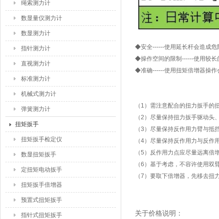
绳索测力计
数显量仪测力计
数显测力计
◆安全------使用延长杆会造
指针测力计
◆操作空间的限制------使
直视测力计
◆准确------使用扭矩倍增
标准测力计
机械式测力计
（1）需注意配合的扭力扳手的扭
弹簧测力计
（2）尽量保持扭力扳手驱动头
扭矩扳手
（3）尽量保持反作用力臂与抵
扭矩扳手检定仪
（4）尽量保持反作用力与反作
（5）反作用力点应尽量远离倍
数显扭矩扳手
（6）基于考虑，不容许使用双
定扭矩电动扳手
（7）要取下倍增器，先移去扭
扭矩扳手倍增器
预置式扭矩扳手
关于价格说明：
指针式扭矩扳手