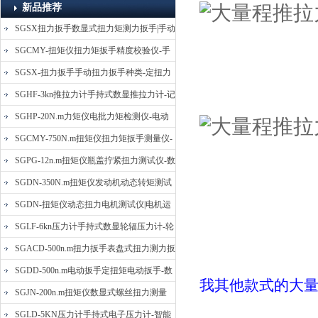
新品推荐
SGSX扭力扳手数显式扭力矩测力扳手|手动
定扭矩检测扳手
SGCMY-扭矩仪扭力矩扳手精度校验仪-手
动扳子扭矩校准仪
SGSX-扭力扳手手动扭力扳手种类-定扭力
矩检测扳手价格
SGHF-3kn推拉力计手持式数显推拉力计-记
忆数据拉压力测力计
SGHP-20N.m力矩仪电批力矩检测仪-电动
螺丝批扭力矩测试仪
SGCMY-750N.m扭矩仪扭力矩扳手测量仪-
校准扳手扭力精度测试仪
SGPG-12n.m扭矩仪瓶盖拧紧扭力测试仪-数
显式瓶盖扭力矩仪
SGDN-350N.m扭矩仪发动机动态转矩测试
仪-动态电机扭矩测量仪
SGDN-扭矩仪动态扭力电机测试仪|电机运
转摩擦力扭矩仪
SGLF-6kn压力计手持式数显轮辐压力计-轮
辐称重压力测力计
SGACD-500n.m扭力扳手表盘式扭力测力扳
手-表盘扭力矩检测扳手
SGDD-500n.m电动扳手定扭矩电动扳手-数
我其他款式的大
显式电动定扭力矩扳手
SGJN-200n.m扭矩仪数显式螺丝扭力测量
仪-螺栓扭力矩测试仪
SGLD-5KN压力计手持式电子压力计-智能