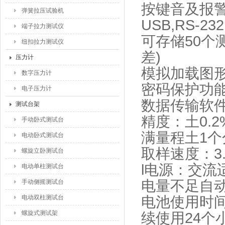
按键音及报
弹簧拉压试验机
USB,RS-2
端子拉力测试仪
可存储50
纽扣拉力测试仪
差)
压力计
模拟加载图
数字压力计
密码保护功
电子压力计
数据传输软件M
测试台架
精度：土0.2
手动卧式测试台
满量程土1
电动卧式测试台
取样速度：3.0
螺旋立卧测试台
l电源：交
电动单柱测试台
电量不足自
手动侧摇测试台
电动双柱测试台
电池使用时间
螺旋式测试架
续使用24个