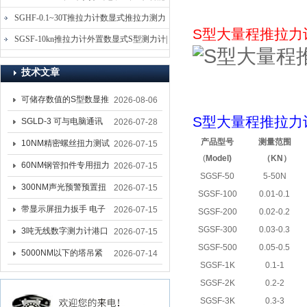
电子式压力测力计
SGHF-0.1~30T推拉力计数显式推拉力测力
S型大量程推拉力
计-数字拉压力双向测力仪
SGSF-10kn推拉力计外置数显式S型测力计|
手持连线式拉压力计
技术文章
可储存数值的S型数显推
2026-08-06
S型大量程推拉力
拉力计 SGSF-100外置
SGLD-3 可与电脑通讯
2026-07-28
式测力计
的无线测力计 0.03-3T化
产品型号
测量范围
10NM精密螺丝扭力测试
2026-07-15
(
Model)
（
KN
）
工行业用遥控式推拉力
专用扭矩扳手,产线质检
60NM钢管扣件专用扭力
2026-07-15
SGSF-50
5-50N
计
螺丝扭力专用扳手厂家
扳手 脚手架扭力检测扳
300NM声光预警预置扭
2026-07-15
SGSF-100
0.01-0.1
手 工地扣件扭矩扳手品
力扳手 工业紧固专用数
带显示屏扭力扳手 电子
2026-07-15
SGSF-200
0.02-0.2
牌
显扭力工具厂家
数显扭力扳手 20NM精
SGSF-300
0.03-0.3
3吨无线数字测力计港口
2026-07-15
SGSF-500
0.05-0.5
准可调力矩扳手品牌
吊装专用
5000NM以下的塔吊紧
2026-07-14
SGSF-1K
0.1-1
固大扭力电动扳手 塔机
SGSF-2K
0.2-2
安装电动扳手厂家
SGSF-3K
0.3-3