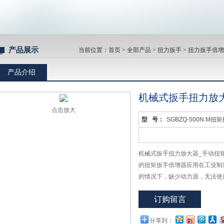
产品展示
当前位置：
首页
>
全部产品
>
扭力扳手
>
扭力扳手倍增
产品介绍
机械式扳手扭力放
点击放大
型 号：
SGBZQ-500N.M扭
机械式扳手扭力放大器_手动扭
的扭矩扳手倍增器应用在工业制
的情况下，缺少动力源，无法使
螺栓进行有扭矩值的紧固会比较
订购留言
施工的环境中,放大28倍扭矩
声提示预紧扭矩力。
分享到：