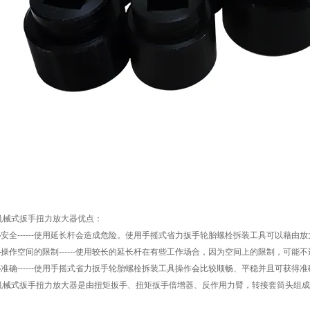
机械式扳手扭力放大器
优点：
◆
安全
------
使用延长杆会造成危险。使用
手摇式省力扳手轮胎螺栓拆装工具
可以藉由放
◆
操作空间的限制
------
使用较长的延长杆在有些工作场合，因为空间上的限制，可能不
◆
准确
------
使用
手摇式省力扳手轮胎螺栓拆装工具
操作会比较顺畅、平稳并且可获得准
机械式扳手扭力放大器
是由扭矩扳手、
扭矩扳手倍增器
、反作用力臂，转接套筒头组成