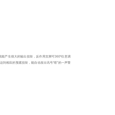
就能产生很大的输出扭矩，反作用支脚可
360º
任意调换位置；操作人员
达到相应的预紧扭矩，能自动发出讯号
“
嗒
"
的一声警报，同时伴有明显