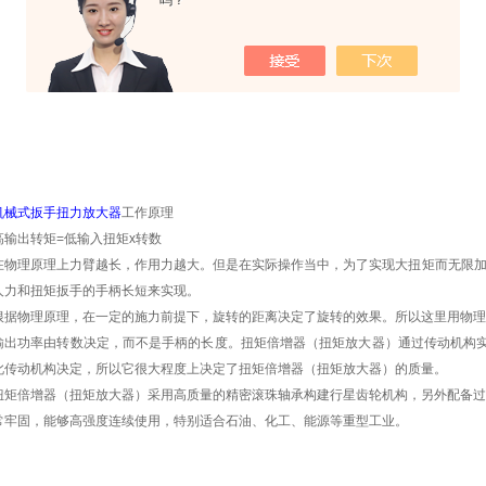
吗？
机械式扳手扭力放大器
工作原理
高输出转矩
=
低输入扭矩
x
转数
在物理原理上力臂越长，作用力越大。但是在实际操作当中，为了实现大扭矩而无限
人力和扭矩扳手的手柄长短来实现。
根据物理原理，在一定的施力前提下，旋转的距离决定了旋转的效果。所以这里用物理
输出功率由转数决定，而不是手柄的长度。扭矩倍增器（扭矩放大器）通过传动机构实
此传动机构决定，所以它很大程度上决定了扭矩倍增器（扭矩放大器）的质量。
扭矩倍增器（扭矩放大器）采用高质量的精密滚珠轴承构建行星齿轮机构，另外配备过
常牢固，能够高强度连续使用，特别适合石油、化工、能源等重型工业。