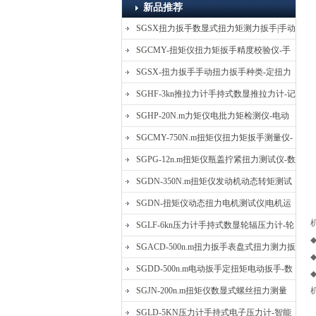
新品推荐
SGSX扭力扳手数显式扭力矩测力扳手|手动
定扭矩检测扳手
SGCMY-扭矩仪扭力矩扳手精度校验仪-手
动扳子扭矩校准仪
SGSX-扭力扳手手动扭力扳手种类-定扭力
矩检测扳手价格
SGHF-3kn推拉力计手持式数显推拉力计-记
忆数据拉压力测力计
SGHP-20N.m力矩仪电批力矩检测仪-电动
螺丝批扭力矩测试仪
SGCMY-750N.m扭矩仪扭力矩扳手测量仪-
校准扳手扭力精度测试仪
SGPG-12n.m扭矩仪瓶盖拧紧扭力测试仪-数
显式瓶盖扭力矩仪
SGDN-350N.m扭矩仪发动机动态转矩测试
仪-动态电机扭矩测量仪
SGDN-扭矩仪动态扭力电机测试仪|电机运
转摩擦力扭矩仪
SGLF-6kn压力计手持式数显轮辐压力计-轮
辐称重压力测力计
SGACD-500n.m扭力扳手表盘式扭力测力扳
手-表盘扭力矩检测扳手
SGDD-500n.m电动扳手定扭矩电动扳手-数
显式电动定扭力矩扳手
SGJN-200n.m扭矩仪数显式螺丝扭力测量
仪-螺栓扭力矩测试仪
SGLD-5KN压力计手持式电子压力计-智能