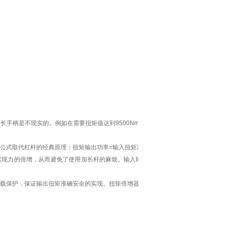
加长手柄是不现实的。例如在需要扭矩值达到
9500Nm
时，不可能再单靠
公式取代杠杆的经典原理：扭矩输出功率
=
输入扭矩
X
转数。
现力的倍增，从而避免了使用加长杆的麻烦。输入输出扭矩的倍数*由
载保护，保证输出扭矩准确安全的实现。扭矩倍增器（扭矩放大器）非