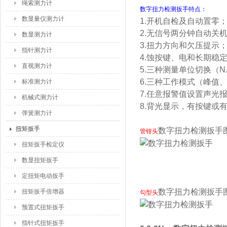
绳索测力计
数字扭力检测扳手特点：
数显量仪测力计
1.开机自检及自动置零
2.无信号两分钟自动关机
数显测力计
3.扭力方向和欠压提示
指针测力计
4.蚀按键、电和长期稳
直视测力计
5.三种测量单位切换（N.m、l
6.三种工作模式（峰值
标准测力计
7.任意报警值设置声光
机械式测力计
8.背光显示，有按键或
弹簧测力计
扭矩扳手
数字扭力检测扳手
管钳头
扭矩扳手检定仪
数显扭矩扳手
定扭矩电动扳手
数字扭力检测扳手
扭矩扳手倍增器
勾型头
预置式扭矩扳手
指针式扭矩扳手