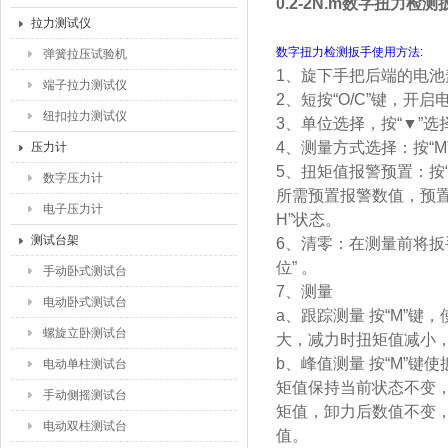
0.2-2N.m数字扭力检
拉力测试仪
数字扭力检测扳手使用方法:
弹簧拉压试验机
1、旋下手把后端的电池盖
端子拉力测试仪
2、短按“O/C”键，开
纽扣拉力测试仪
3、单位选择，按“▼”
4、测量方式选择：按“M”
压力计
5、扭矩值报警预置：按“M
数字压力计
所需预置报警数值，预置结
电子压力计
H”状态。
测试台架
6、清零：在测量前将扳
位” 。
手动卧式测试台
7、测量
电动卧式测试台
a、跟踪测量 按“M”键
螺旋立卧测试台
大，减力时扭矩值减小，不
b、峰值测量 按“M”键
电动单柱测试台
矩值保持当前状态不变，
手动侧摇测试台
矩值，卸力后数值不变，
电动双柱测试台
值。