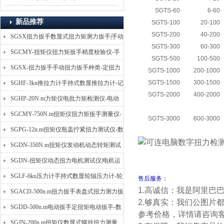
SGTS-60
6-60
新品推荐
SGTS-100
20-100
SGTS-200
40-200
SGSX扭力扳手数显式扭力矩测力扳手|手动
SGTS-300
60-300
定扭矩检测扳手
SGCMY-扭矩仪扭力矩扳手精度校验仪-手
SGTS-500
100-500
动扳子扭矩校准仪
SGSX-扭力扳手手动扭力扳手种类-定扭力
SGTS-1000
200-1000
矩检测扳手价格
SGTS-1500
300-1500
SGHF-3kn推拉力计手持式数显推拉力计-记
SGTS-2000
400-2000
忆数据拉压力测力计
SGHP-20N.m力矩仪电批力矩检测仪-电动
螺丝批扭力矩测试仪
SGCMY-750N.m扭矩仪扭力矩扳手测量仪-
SGTS-3000
600-3000
校准扳手扭力精度测试仪
SGPG-12n.m扭矩仪瓶盖拧紧扭力测试仪-数
显式瓶盖扭力矩仪
SGDN-350N.m扭矩仪发动机动态转矩测试
仪-动态电机扭矩测量仪
SGDN-扭矩仪动态扭力电机测试仪|电机运
转摩擦力扭矩仪
SGLF-6kn压力计手持式数显轮辐压力计-轮
售后服务：
1.高诚信：我是阿里巴
辐称重压力测力计
SGACD-500n.m扭力扳手表盘式扭力测力扳
2.够真实：我们公图片
手-表盘扭力矩检测扳手
SGDD-500n.m电动扳手定扭矩电动扳手-数
参考价格，详情请咨询
显式电动定扭力矩扳手
SGJN-200n.m扭矩仪数显式螺丝扭力测量