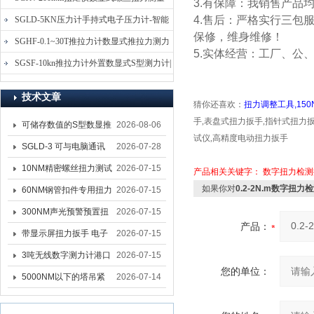
3.有保障：我销售产品
仪-螺栓扭力矩测试仪
4.售后：严格实行三包
SGLD-5KN压力计手持式电子压力计-智能
保修，维身维修！
电子式压力测力计
SGHF-0.1~30T推拉力计数显式推拉力测力
5.实体经营：工厂、公
计-数字拉压力双向测力仪
SGSF-10kn推拉力计外置数显式S型测力计|
手持连线式拉压力计
技术文章
猜你还喜欢：
扭力调整工具,15
手
,
表盘式扭力扳手
,
指针式扭力
可储存数值的S型数显推
2026-08-06
试仪
,
高精度电动扭力扳手
拉力计 SGSF-100外置
SGLD-3 可与电脑通讯
2026-07-28
式测力计
的无线测力计 0.03-3T化
10NM精密螺丝扭力测试
2026-07-15
产品相关关键字：
数字扭力检测
工行业用遥控式推拉力
如果你对
0.2-2N.m数字扭
专用扭矩扳手,产线质检
60NM钢管扣件专用扭力
2026-07-15
计
螺丝扭力专用扳手厂家
扳手 脚手架扭力检测扳
300NM声光预警预置扭
2026-07-15
产品：
手 工地扣件扭矩扳手品
力扳手 工业紧固专用数
带显示屏扭力扳手 电子
2026-07-15
牌
显扭力工具厂家
数显扭力扳手 20NM精
3吨无线数字测力计港口
2026-07-15
您的单位：
准可调力矩扳手品牌
吊装专用
5000NM以下的塔吊紧
2026-07-14
固大扭力电动扳手 塔机