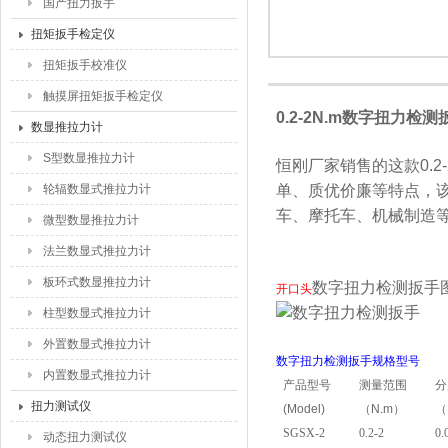
国产扭力扳手
扭矩扳手检定仪
扭矩扳手校准仪
触摸屏扭矩扳手检定仪
0.2-2N.m数字扭力检
数显推拉力计
S型数显推拉力计
恒刚厂家销售的这款0.2-
轮辐数显式推拉力计
单、质优价廉等特点，
车、摩托车、机械制造
微型数显推拉力计
法兰数显式推拉力计
板环式数显推拉力计
数字扭力检测扳手
开口头
柱型数显式推拉力计
外置数显式推拉力计
数字扭力检测扳手规格型号
内置数显式推拉力计
产品型号
测量范围
分
扭力测试仪
(Model)
（N.m）
（
SGSX-2
0.2-2
0.
动态扭力测试仪