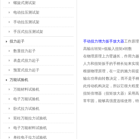
螺旋式测试架
电动拉压测试架
手动拉压测试架
手压式拉压测试架
扭力起子
手动扭力增力扳手放大器
工作原理
高输出转矩
=
低输入扭矩
x
转数
数显扭力起子
在物理原理上力臂越长，作用力
表盘式扭力起子
人力和扭矩扳手的手柄长短来实现
预置式扭力起子
根据物理原理，在一定的施力前提
输出功率由转数决定，而不是手柄
万能试验机
此传动机构决定，所以它很大程度
万能材料试验机
扭矩倍增器（扭矩放大器）采用高
电子万能试验机
常牢固，能够高强度连续使用，特
卧式拉力试验机
双柱万能拉力试验机
电子万能材料试验机
单柱电子拉力试验机