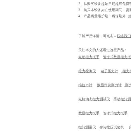
2、从购买设备起始日期起可免费
3、购买本设备如在使用期间，需
4、产品质量维护期：质保期外（
了解产品详情，可点击
→
联络我们
关注本文的人还看过这些产品：
电动扭力扳手
管钳式数显扭力扳
拉力检测仪
电子压力计
扭力
推拉力计
数显弹簧测力计
测
电机动态扭力测试仪
手动扭矩测
数显扭力扳手
管钳式扭力扳手
扭矩测量仪
弹簧拉压试验机