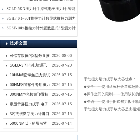
仪-螺栓扭力矩测试仪
SGLD-5KN压力计手持式电子压力计-智能
电子式压力测力计
SGHF-0.1~30T推拉力计数显式推拉力测力
计-数字拉压力双向测力仪
SGSF-10kn推拉力计外置数显式S型测力计|
手持连线式拉压力计
技术文章
可储存数值的S型数显推
2026-08-06
拉力计 SGSF-100外置
SGLD-3 可与电脑通讯
2026-07-28
式测力计
的无线测力计 0.03-3T化
10NM精密螺丝扭力测试
2026-07-15
手动扭力增力扳手放大器
优点：
工行业用遥控式推拉力
专用扭矩扳手,产线质检
60NM钢管扣件专用扭力
2026-07-15
◆
安全
------
使用延长杆会造成危险
计
螺丝扭力专用扳手厂家
扳手 脚手架扭力检测扳
◆
操作空间的限制
------
使用较长的
300NM声光预警预置扭
2026-07-15
◆
准确
------
使用
手摇式省力扳手轮
手 工地扣件扭矩扳手品
力扳手 工业紧固专用数
带显示屏扭力扳手 电子
2026-07-15
手动扭力增力扳手放大器
是由扭矩
牌
显扭力工具厂家
数显扭力扳手 20NM精
3吨无线数字测力计港口
2026-07-15
准可调力矩扳手品牌
吊装专用
5000NM以下的塔吊紧
2026-07-14
固大扭力电动扳手 塔机