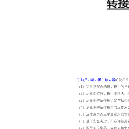
手动扭力增力扳手放大器
的使用注
（
1
）需注意配合的扭力扳手的扭
（
2
）尽量保持扭力扳手驱动头、
（
3
）尽量保持反作用力臂与抵挡
（
4
）尽量保持反作用力与反作用
（
5
）反作用力点应尽量远离倍增
（
6
）基于安全考虑，不容许使用
（
7
）要取下倍增器，先移去扭力