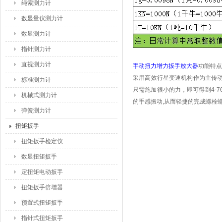
绳索测力计
数显量仪测力计
数显测力计
指针测力计
直视测力计
手动扭力增力扳手放大器
功能特点
采用高效行星变速机构作为主传
标准测力计
只需施加很小的力，即可得到
4-7
机械式测力计
的手感振动
,
从而轻捷的完成螺栓
弹簧测力计
扭矩扳手
扭矩扳手检定仪
数显扭矩扳手
定扭矩电动扳手
扭矩扳手倍增器
预置式扭矩扳手
指针式扭矩扳手