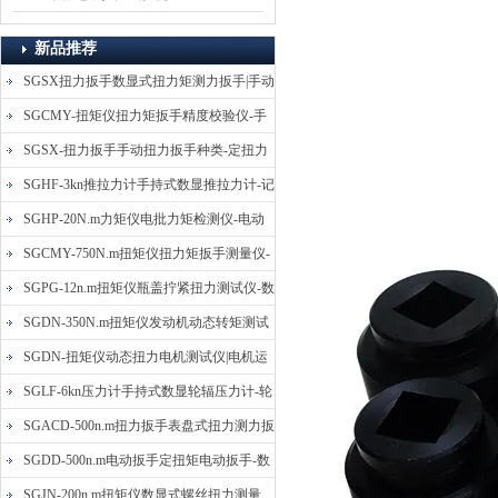
新品推荐
SGSX扭力扳手数显式扭力矩测力扳手|手动
定扭矩检测扳手
SGCMY-扭矩仪扭力矩扳手精度校验仪-手
动扳子扭矩校准仪
SGSX-扭力扳手手动扭力扳手种类-定扭力
矩检测扳手价格
SGHF-3kn推拉力计手持式数显推拉力计-记
忆数据拉压力测力计
SGHP-20N.m力矩仪电批力矩检测仪-电动
螺丝批扭力矩测试仪
SGCMY-750N.m扭矩仪扭力矩扳手测量仪-
校准扳手扭力精度测试仪
SGPG-12n.m扭矩仪瓶盖拧紧扭力测试仪-数
显式瓶盖扭力矩仪
SGDN-350N.m扭矩仪发动机动态转矩测试
仪-动态电机扭矩测量仪
SGDN-扭矩仪动态扭力电机测试仪|电机运
转摩擦力扭矩仪
SGLF-6kn压力计手持式数显轮辐压力计-轮
辐称重压力测力计
SGACD-500n.m扭力扳手表盘式扭力测力扳
手-表盘扭力矩检测扳手
SGDD-500n.m电动扳手定扭矩电动扳手-数
显式电动定扭力矩扳手
SGJN-200n.m扭矩仪数显式螺丝扭力测量