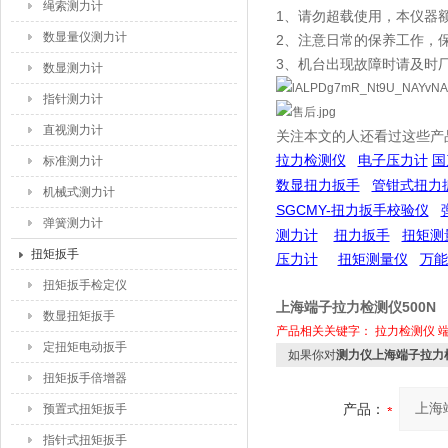
绳索测力计
1、请勿超载使用，本仪器额
数显量仪测力计
2、注意日常的保养工作，
3、机台出现故障时请及时
数显测力计
指针测力计
直视测力计
关注本文的人还看过这些产
拉力检测仪
电子压力计
国
标准测力计
数显扭力扳手
管钳式扭力
机械式测力计
SGCMY-扭力扳手校验仪
弹簧测力计
测力计
扭力扳手
扭矩测
扭矩扳手
压力计
扭矩测量仪
万能
扭矩扳手检定仪
上海端子拉力检测仪500N
数显扭矩扳手
产品相关关键字：
拉力检测仪
定扭矩电动扳手
如果你对
测力仪上海端子拉力检
扭矩扳手倍增器
产品：
预置式扭矩扳手
指针式扭矩扳手