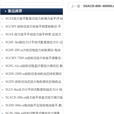
上一篇：
SGACD-800~400
新品推荐
矩检测扳手_表盘式扭力紧固扳
SGSX扭力扳手数显式扭力矩测力扳手|手动
定扭矩检测扳手
SGCMY-扭矩仪扭力矩扳手精度校验仪-手
动扳子扭矩校准仪
SGSX-扭力扳手手动扭力扳手种类-定扭力
矩检测扳手价格
SGHF-3kn推拉力计手持式数显推拉力计-记
忆数据拉压力测力计
SGHP-20N.m力矩仪电批力矩检测仪-电动
螺丝批扭力矩测试仪
SGCMY-750N.m扭矩仪扭力矩扳手测量仪-
校准扳手扭力精度测试仪
SGPG-12n.m扭矩仪瓶盖拧紧扭力测试仪-数
显式瓶盖扭力矩仪
SGDN-350N.m扭矩仪发动机动态转矩测试
仪-动态电机扭矩测量仪
SGDN-扭矩仪动态扭力电机测试仪|电机运
转摩擦力扭矩仪
SGLF-6kn压力计手持式数显轮辐压力计-轮
辐称重压力测力计
SGACD-500n.m扭力扳手表盘式扭力测力扳
手-表盘扭力矩检测扳手
SGDD-500n.m电动扳手定扭矩电动扳手-数
显式电动定扭力矩扳手
SGJN-200n.m扭矩仪数显式螺丝扭力测量