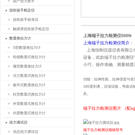
国产扭力扳手
扭矩扳手检定仪
扭矩扳手校准仪
触摸屏扭矩扳手检定仪
上海端子拉力检测仪500N
数显推拉力计
上海端子拉力检测仪简介
：
S型数显推拉力计
上海恒刚仪器仪表有限公生
轮辐数显式推拉力计
设备，此款端子拉力检测仪
小巧、操作准确、测量精度
微型数显推拉力计
法兰数显式推拉力计
功能：拉伸性能，拉伸强度与变
板环式数显推拉力计
180
度剥离，压缩试验，弯曲试
具。
柱型数显式推拉力计
外置数显式推拉力计
端子拉力检测仪图片 （配s
内置数显式推拉力计
扭力测试仪
端子拉力检测仪规格型号
动态扭力测试仪