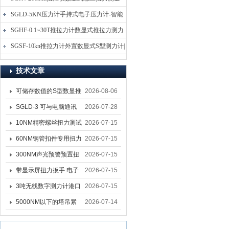
仪-螺栓扭力矩测试仪
SGLD-5KN压力计手持式电子压力计-智能
电子式压力测力计
SGHF-0.1~30T推拉力计数显式推拉力测力
计-数字拉压力双向测力仪
SGSF-10kn推拉力计外置数显式S型测力计|
手持连线式拉压力计
技术文章
可储存数值的S型数显推
2026-08-06
拉力计 SGSF-100外置
SGLD-3 可与电脑通讯
2026-07-28
式测力计
的无线测力计 0.03-3T化
10NM精密螺丝扭力测试
2026-07-15
工行业用遥控式推拉力
专用扭矩扳手,产线质检
60NM钢管扣件专用扭力
2026-07-15
计
螺丝扭力专用扳手厂家
扳手 脚手架扭力检测扳
300NM声光预警预置扭
2026-07-15
手 工地扣件扭矩扳手品
力扳手 工业紧固专用数
带显示屏扭力扳手 电子
2026-07-15
牌
显扭力工具厂家
数显扭力扳手 20NM精
3吨无线数字测力计港口
2026-07-15
准可调力矩扳手品牌
吊装专用
5000NM以下的塔吊紧
2026-07-14
固大扭力电动扳手 塔机