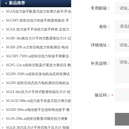
新品推荐
常用邮箱：
SGSX扭力扳手数显式扭力矩测力扳手|手动
定扭矩检测扳手
SGCMY-扭矩仪扭力矩扳手精度校验仪-手
省份：
动扳子扭矩校准仪
SGSX-扭力扳手手动扭力扳手种类-定扭力
矩检测扳手价格
SGHF-3kn推拉力计手持式数显推拉力计-记
详细地址：
忆数据拉压力测力计
SGHP-20N.m力矩仪电批力矩检测仪-电动
螺丝批扭力矩测试仪
SGCMY-750N.m扭矩仪扭力矩扳手测量仪-
补充说明：
校准扳手扭力精度测试仪
SGPG-12n.m扭矩仪瓶盖拧紧扭力测试仪-数
显式瓶盖扭力矩仪
SGDN-350N.m扭矩仪发动机动态转矩测试
仪-动态电机扭矩测量仪
SGDN-扭矩仪动态扭力电机测试仪|电机运
转摩擦力扭矩仪
SGLF-6kn压力计手持式数显轮辐压力计-轮
验证码：
辐称重压力测力计
SGACD-500n.m扭力扳手表盘式扭力测力扳
手-表盘扭力矩检测扳手
SGDD-500n.m电动扳手定扭矩电动扳手-数
显式电动定扭力矩扳手
SGJN-200n.m扭矩仪数显式螺丝扭力测量
仪-螺栓扭力矩测试仪
SGLD-5KN压力计手持式电子压力计-智能