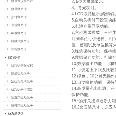
数显量仪测力计
2. 6位大屏幕显示。
3。背光功能。
数显测力计
4.LCD液晶显示屏翻转
指针测力计
5.自动关机时间设置功
直视测力计
6.电池容量显示功能。
7.六种测试模式、三种
标准测力计
计测单位可供选择、相
机械式测力计
值。使测试及单位换算
弹簧测力计
8.峰值保持功能。保持
9.数据储存功能，可储存
扭矩扳手
10.数据输出功能，可
扭矩扳手检定仪
11.可设定上下限及比
数显扭矩扳手
12.绿色，10分钟无操
定扭矩电动扳手
13.自动峰值功能，保
14.高质量充电电源。充
扭矩扳手倍增器
保护功能。
预置式扭矩扳手
15.*的开关接点通断
指针式扭矩扳手
16.2套安装尺寸，适
拉力测试仪