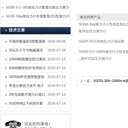
电子式压力测力计
SGHF-0.1~30T推拉力计数显式推拉力测力
计-数字拉压力双向测力仪
SGSF-10kn推拉力计外置数显式S型测力计|
相关同类产品：
SGNK-6kg测力计小型表盘推拉
手持连线式拉压力计
技术文章
配件拉压力测力计
可储存数值的S型数显推
2026-08-06
SGHF-50小型推拉力计供应商
拉力计 SGSF-100外置
SGLD-3 可与电脑通讯
2026-07-28
SGNK-0.5~600N测力计小型
式测力计
_双针式拉压力测力计
的无线测力计 0.03-3T化
10NM精密螺丝扭力测试
2026-07-15
工行业用遥控式推拉力
专用扭矩扳手,产线质检
60NM钢管扣件专用扭力
2026-07-15
计
螺丝扭力专用扳手厂家
扳手 脚手架扭力检测扳
300NM声光预警预置扭
2026-07-15
上一篇：
SGTG-300~1500
手 工地扣件扭矩扳手品
力扳手 工业紧固专用数
带显示屏扭力扳手 电子
2026-07-15
置式扭力扳手_预置定扭矩扳手
牌
显扭力工具厂家
数显扭力扳手 20NM精
3吨无线数字测力计港口
2026-07-15
准可调力矩扳手品牌
吊装专用
5000NM以下的塔吊紧
2026-07-14
固大扭力电动扳手 塔机
安装电动扳手厂家