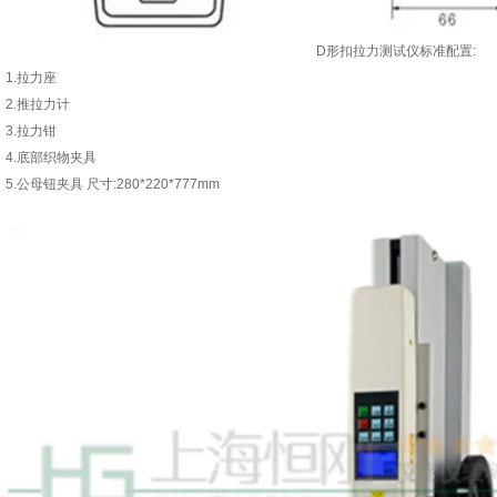
D形扣拉力测试仪标准配置:
1.拉力座
2.推拉力计
3.拉力钳
4.底部织物夹具
5.公母钮夹具 尺寸:280*220*777mm