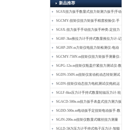
新品推荐
SGSX扭力扳手数显式扭力矩测力扳手|手动
定扭矩检测扳手
SGCMY-扭矩仪扭力矩扳手精度校验仪-手
动扳子扭矩校准仪
SGSX-扭力扳手手动扭力扳手种类-定扭力
矩检测扳手价格
SGHF-3kn推拉力计手持式数显推拉力计-记
忆数据拉压力测力计
SGHP-20N.m力矩仪电批力矩检测仪-电动
螺丝批扭力矩测试仪
SGCMY-750N.m扭矩仪扭力矩扳手测量仪-
校准扳手扭力精度测试仪
SGPG-12n.m扭矩仪瓶盖拧紧扭力测试仪-数
显式瓶盖扭力矩仪
SGDN-350N.m扭矩仪发动机动态转矩测试
仪-动态电机扭矩测量仪
SGDN-扭矩仪动态扭力电机测试仪|电机运
转摩擦力扭矩仪
SGLF-6kn压力计手持式数显轮辐压力计-轮
辐称重压力测力计
SGACD-500n.m扭力扳手表盘式扭力测力扳
手-表盘扭力矩检测扳手
SGDD-500n.m电动扳手定扭矩电动扳手-数
显式电动定扭力矩扳手
SGJN-200n.m扭矩仪数显式螺丝扭力测量
仪-螺栓扭力矩测试仪
SGLD-5KN压力计手持式电子压力计-智能