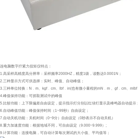
连电脑数字拧紧力扭矩仪
特点：
1.高采样高精度高分辨率：采样频率2000HZ，精度1级，读数达0.0001N；
2.三种显示方式可供选择：实时、峰值、自动峰值；
3.三种单位转换：N﹒m、kgf﹒cm、lbf﹒in(也有微小量程的mN﹒m 、gf﹒cm、mlbf﹒
4.峰值保持功能：可抓取测试中的峰值
5.比较功能：上下限偏差自由设定，提示指示灯分别以红绿灯显示及峰鸣器自动提示
6.自动峰值功能：峰值保持时间（1~99秒）自由设定；
7.自动关机功能：关机时间（0~9分）自由设定（0秒表示不自动关机）
8.重力加速度功能：根据地域不同，可自由设定（9.000~9.999）;
9.计算功能：连接电脑，可自动计算每次测试的大小值、平均值等；