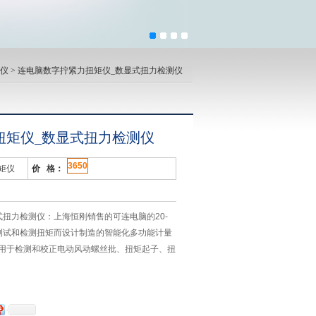
仪
> 连电脑数字拧紧力扭矩仪_数显式扭力检测仪
扭矩仪_数显式扭力检测仪
3650
扭矩仪
价 格：
扭力检测仪：上海恒刚销售的可连电脑的20-
为测试和检测扭矩而设计制造的智能化多功能计量
用于检测和校正电动风动螺丝批、扭矩起子、扭
的测试，零件扭转性试验等，此款数字拧紧力测
分。