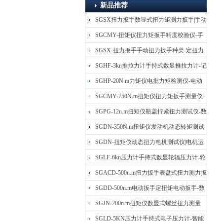
新品推荐
SGSX扭力扳手数显式扭力矩测力扳手|手动
定扭矩检测扳手
SGCMY-扭矩仪扭力矩扳手精度校验仪-手
动扳子扭矩校准仪
SGSX-扭力扳手手动扭力扳手种类-定扭力
矩检测扳手价格
SGHF-3kn推拉力计手持式数显推拉力计-记
忆数据拉压力测力计
SGHP-20N.m力矩仪电批力矩检测仪-电动
螺丝批扭力矩测试仪
SGCMY-750N.m扭矩仪扭力矩扳手测量仪-
校准扳手扭力精度测试仪
SGPG-12n.m扭矩仪瓶盖拧紧扭力测试仪-数
显式瓶盖扭力矩仪
SGDN-350N.m扭矩仪发动机动态转矩测试
仪-动态电机扭矩测量仪
SGDN-扭矩仪动态扭力电机测试仪|电机运
转摩擦力扭矩仪
SGLF-6kn压力计手持式数显轮辐压力计-轮
辐称重压力测力计
SGACD-500n.m扭力扳手表盘式扭力测力扳
手-表盘扭力矩检测扳手
SGDD-500n.m电动扳手定扭矩电动扳手-数
显式电动定扭力矩扳手
SGJN-200n.m扭矩仪数显式螺丝扭力测量
仪-螺栓扭力矩测试仪
SGLD-5KN压力计手持式电子压力计-智能