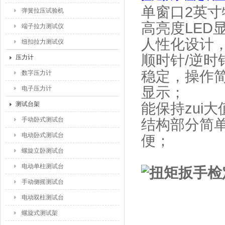
单窗口2英寸
弹簧拉压试验机
高亮度LED
端子拉力测试仪
人性化设计
纽扣拉力测试仪
顺时针/逆时
压力计
稳定，操作
数字压力计
显示；
电子压力计
测试台架
能保持zui
手动卧式测试台
结构部分简
电动卧式测试台
便；
螺旋立卧测试台
电动单柱测试台
手动侧摇测试台
电动双柱测试台
螺旋式测试架