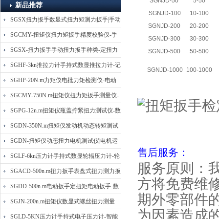
SGNJD-50
5-50
新品推荐
SGNJD-100
10-100
SGSX扭力扳手数显式扭力矩测力扳手|手动
SGNJD-200
20-200
定扭矩检测扳手
SGCMY-扭矩仪扭力矩扳手精度校验仪-手
SGNJD-300
30-300
动扳子扭矩校准仪
SGSX-扭力扳手手动扭力扳手种类-定扭力
SGNJD-500
50-500
矩检测扳手价格
SGHF-3kn推拉力计手持式数显推拉力计-记
SGNJD-1000
100-1000
忆数据拉压力测力计
SGHP-20N.m力矩仪电批力矩检测仪-电动
螺丝批扭力矩测试仪
SGCMY-750N.m扭矩仪扭力矩扳手测量仪-
校准扳手扭力精度测试仪
SGPG-12n.m扭矩仪瓶盖拧紧扭力测试仪-数
显式瓶盖扭力矩仪
SGDN-350N.m扭矩仪发动机动态转矩测试
仪-动态电机扭矩测量仪
SGDN-扭矩仪动态扭力电机测试仪|电机运
售后服务：
转摩擦力扭矩仪
SGLF-6kn压力计手持式数显轮辐压力计-轮
服务原则：
辐称重压力测力计
SGACD-500n.m扭力扳手表盘式扭力测力扳
方将免费维
手-表盘扭力矩检测扳手
SGDD-500n.m电动扳手定扭矩电动扳手-数
期外零部件
显式电动定扭力矩扳手
SGJN-200n.m扭矩仪数显式螺丝扭力测量
为因素造成
仪-螺栓扭力矩测试仪
SGLD-5KN压力计手持式电子压力计-智能