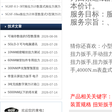
本价计。
电子式压力测力计
SGHF-0.1~30T推拉力计数显式推拉力测力
服务目标：
计-数字拉压力双向测力仪
SGSF-10kn推拉力计外置数显式S型测力计|
服务宗旨：
手持连线式拉压力计
技术文章
可储存数值的S型数显推
2026-08-06
拉力计 SGSF-100外置
SGLD-3 可与电脑通讯
2026-07-28
猜你还喜欢：
小
式测力计
的无线测力计 0.03-3T化
10NM精密螺丝扭力测试
2026-07-15
扭力扳手
,
手动扭
工行业用遥控式推拉力
专用扭矩扳手,产线质检
60NM钢管扣件专用扭力
2026-07-15
扭力扳手
,
扭力扳
计
螺丝扭力专用扳手厂家
扳手 脚手架扭力检测扳
300NM声光预警预置扭
2026-07-15
手
,
4000N.m表
手 工地扣件扭矩扳手品
力扳手 工业紧固专用数
带显示屏扭力扳手 电子
2026-07-15
牌
显扭力工具厂家
数显扭力扳手 20NM精
3吨无线数字测力计港口
2026-07-15
准可调力矩扳手品牌
吊装专用
5000NM以下的塔吊紧
2026-07-14
产品相关关键字
固大扭力电动扳手 塔机
装置规格
扭矩扳
安装电动扳手厂家