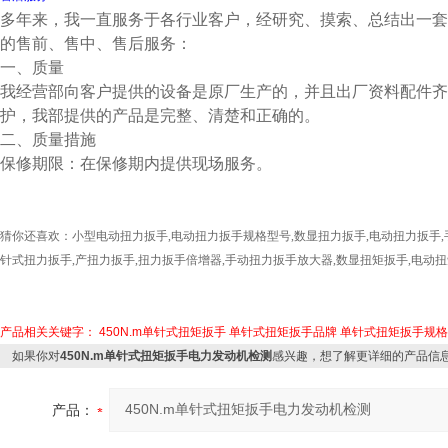
多年来，我一直服务于各行业客户，经研究、摸索、总结出一套
的售前、售中、售后服务：
一、质量
我经营部向客户提供的设备是原厂生产的，并且出厂资料配件齐
护，我部提供的产品是完整、清楚和正确的。
二、质量措施
保修期限：在保修期内提供现场服务。
猜你还喜欢：
小型电动扭力扳手
,
电动扭力扳手规格型号
,
数显扭力扳手
,
电动扭力扳手
,
针式扭力扳手
,
产扭力扳手
,
扭力扳手倍增器
,
手动扭力扳手放大器
,
数显扭矩扳手
,
电动扭
产品相关关键字：
450N.m单针式扭矩扳手
单针式扭矩扳手品牌
单针式扭矩扳手规格
如果你对
450N.m单针式扭矩扳手电力发动机检测
感兴趣，想了解更详细的产品信
产品：