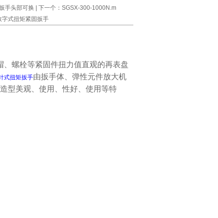
扭矩扳手头部可换
| 下一个：
SGSX-300-1000N.m
数字式扭矩紧固扳手
帽、螺栓等紧固件扭力值直观的再表盘
由扳手体、弹性元件放大机
针式扭矩扳手
造型美观、使用、性好、使用等特