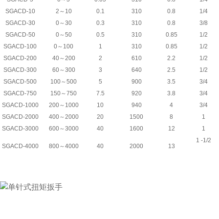
SGACD-10
2
～
10
0.1
310
0.8
1/4
SGACD-30
0
～
30
0.3
310
0.8
3/8
SGACD-50
0
～
50
0.5
310
0.85
1/2
SGACD-100
0
～
100
1
310
0.85
1/2
SGACD-200
40
～
200
2
610
2.2
1/2
SGACD-300
60
～
300
3
640
2.5
1/2
SGACD-500
100
～
500
5
900
3.5
3/4
SGACD-750
150
～
750
7.5
920
3.8
3/4
SGACD-1000
200
～
1000
10
940
4
3/4
SGACD-2000
400
～
2000
20
1500
8
1
SGACD-3000
600
～
3000
40
1600
12
1
1 -1/2
SGACD-4000
800
～
4000
40
2000
13