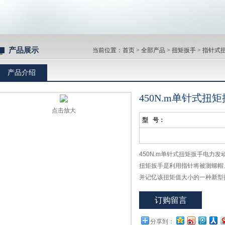
产品展示
当前位置：
首页
>
全部产品
>
扭矩扳手
>
指针式
产品介绍
450N.m单针式
点击放大
型 号：
450N.m单针式扭矩扳手电力发
扭矩扳手是利用指针将被测螺帽
并记忆该扭矩值大小的一种新型
订购留言
分享到：