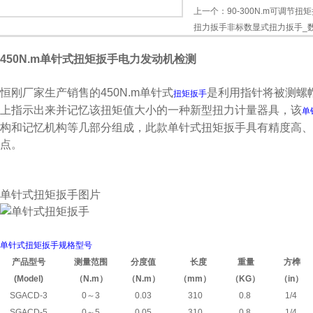
上一个：
90-300N.m可调节
扭力扳手非标数显式扭力扳手_
450N.m单针式扭矩扳手电力发动机检测
恒刚厂家生产销售的450N.m单针式
是利用指针将被测螺
扭矩扳手
上指示出来并记忆该扭矩值大小的一种新型扭力计量器具，该
单
构和记忆机构等几部分组成，此款单针式扭矩扳手具有精度高、
点。
单针式扭矩扳手图片
单针式扭矩扳手规格型号
产品型号
测量范围
分度值
长度
重量
方榫
(Model)
（N.m
）
（N.m
）
（mm
）
（KG
）
（in
）
SGACD-3
0
～
3
0.03
310
0.8
1/4
SGACD-5
0
～
5
0.05
310
0.8
1/4