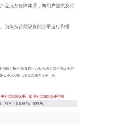
产品服务保障体系，向用户提供及时
。为保持合同设备的正常运行和维
手动扭力扳手
,
预置式扭力扳手
,
表盘式扭力扳手
,
指
矩扳手
,
4000N.m表盘式扭力扳手厂家
单针式扭矩扳手厂家
单针式扭矩扳手价格
息，填写下表直接与厂家联系：