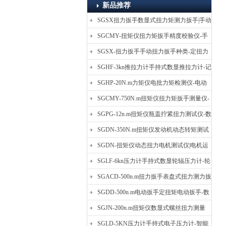
新品推荐
SGSX扭力扳手数显式扭力矩测力扳手|手动
定扭矩检测扳手
SGCMY-扭矩仪扭力矩扳手精度校验仪-手
动扳子扭矩校准仪
SGSX-扭力扳手手动扭力扳手种类-定扭力
矩检测扳手价格
SGHF-3kn推拉力计手持式数显推拉力计-记
忆数据拉压力测力计
SGHP-20N.m力矩仪电批力矩检测仪-电动
螺丝批扭力矩测试仪
SGCMY-750N.m扭矩仪扭力矩扳手测量仪-
校准扳手扭力精度测试仪
SGPG-12n.m扭矩仪瓶盖拧紧扭力测试仪-数
显式瓶盖扭力矩仪
SGDN-350N.m扭矩仪发动机动态转矩测试
仪-动态电机扭矩测量仪
SGDN-扭矩仪动态扭力电机测试仪|电机运
转摩擦力扭矩仪
SGLF-6kn压力计手持式数显轮辐压力计-轮
辐称重压力测力计
SGACD-500n.m扭力扳手表盘式扭力测力扳
手-表盘扭力矩检测扳手
SGDD-500n.m电动扳手定扭矩电动扳手-数
显式电动定扭力矩扳手
SGJN-200n.m扭矩仪数显式螺丝扭力测量
仪-螺栓扭力矩测试仪
SGLD-5KN压力计手持式电子压力计-智能