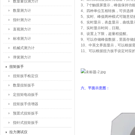
数显量仪测力计
3
、
7
寸触摸屏显示，峰值保持功
数显测力计
4
、四种单位互相转换，可供选择
5
、实时、峰值两种模式可随意切
指针测力计
6
、实时显示，表盘显示，曲线显
7
、实时显示时间，日期。
直视测力计
8
、设置上下限，超量程提醒。
标准测力计
9
、可以存储峰值数据，里面存储
10
、中英文界面显示，可以根据
机械式测力计
11
、可以根据扭力扳手设定对应
弹簧测力计
扭矩扳手
扭矩扳手检定仪
数显扭矩扳手
六、平面示意图：
定扭矩电动扳手
扭矩扳手倍增器
预置式扭矩扳手
指针式扭矩扳手
拉力测试仪