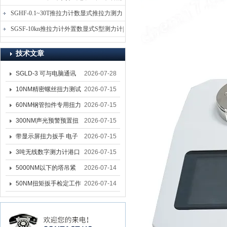
电子式压力测力计
SGHF-0.1~30T推拉力计数显式推拉力测力
计-数字拉压力双向测力仪
SGSF-10kn推拉力计外置数显式S型测力计|
手持连线式拉压力计
技术文章
SGLD-3 可与电脑通讯
2026-07-28
的无线测力计 0.03-3T化
10NM精密螺丝扭力测试
2026-07-15
工行业用遥控式推拉力
专用扭矩扳手,产线质检
60NM钢管扣件专用扭力
2026-07-15
计
螺丝扭力专用扳手厂家
扳手 脚手架扭力检测扳
300NM声光预警预置扭
2026-07-15
手 工地扣件扭矩扳手品
力扳手 工业紧固专用数
带显示屏扭力扳手 电子
2026-07-15
牌
显扭力工具厂家
数显扭力扳手 20NM精
3吨无线数字测力计港口
2026-07-15
准可调力矩扳手品牌
吊装专用
5000NM以下的塔吊紧
2026-07-14
固大扭力电动扳手 塔机
50NM扭矩扳手检定工作
2026-07-14
安装电动扳手厂家
台 高精度扭力校准设备
扳手精度检定设备厂家