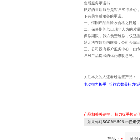
售后服务承诺书
良好的售后服务是客户买得放心
下有关售后服务的承诺。
一、恒刚产品自验收合格之日起，
二、保修期间若出现非人为的质
保修期限，我方负责维修，仅适
题无法在短期内解决，公司会做出
三、公司设有客户服务中心，由
户对产品提出的优化修改意见。
关注本文的人还看过这些产品：
电动扭力扳手
管钳式数显扭力扳
产品相关关键字：
扭力扳手检定
如果你对
SGCMY-50N.m扭
产品：