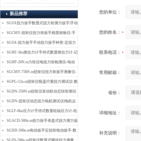
您的单位：
新品推荐
SGSX扭力扳手数显式扭力矩测力扳手|手动
您的姓名：
定扭矩检测扳手
SGCMY-扭矩仪扭力矩扳手精度校验仪-手
动扳子扭矩校准仪
SGSX-扭力扳手手动扭力扳手种类-定扭力
矩检测扳手价格
联系电话：
SGHF-3kn推拉力计手持式数显推拉力计-记
忆数据拉压力测力计
SGHP-20N.m力矩仪电批力矩检测仪-电动
螺丝批扭力矩测试仪
SGCMY-750N.m扭矩仪扭力矩扳手测量仪-
常用邮箱：
校准扳手扭力精度测试仪
SGPG-12n.m扭矩仪瓶盖拧紧扭力测试仪-数
显式瓶盖扭力矩仪
SGDN-350N.m扭矩仪发动机动态转矩测试
省份：
仪-动态电机扭矩测量仪
SGDN-扭矩仪动态扭力电机测试仪|电机运
转摩擦力扭矩仪
SGLF-6kn压力计手持式数显轮辐压力计-轮
详细地址：
辐称重压力测力计
SGACD-500n.m扭力扳手表盘式扭力测力扳
手-表盘扭力矩检测扳手
SGDD-500n.m电动扳手定扭矩电动扳手-数
补充说明：
显式电动定扭力矩扳手
SGJN-200n.m扭矩仪数显式螺丝扭力测量