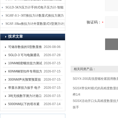
仪-螺栓扭力矩测试仪
SGLD-5KN压力计手持式电子压力计-智能
电子式压力测力计
SGHF-0.1~30T推拉力计数显式推拉力测力
验证码：
计-数字拉压力双向测力仪
SGSF-10kn推拉力计外置数显式S型测力计|
手持连线式拉压力计
技术文章
可储存数值的S型数显推
2026-08-06
拉力计 SGSF-100外置
SGLD-3 可与电脑通讯
2026-07-28
式测力计
的无线测力计 0.03-3T化
10NM精密螺丝扭力测试
2026-07-15
相关同类产品：
工行业用遥控式推拉力
专用扭矩扳手,产线质检
60NM钢管扣件专用扭力
2026-07-15
计
SGYX-200高强度螺栓紧固用
螺丝扭力专用扳手厂家
扳手 脚手架扭力检测扳
300NM声光预警预置扭
2026-07-15
手 工地扣件扭矩扳手品
力扳手 工业紧固专用数
带显示屏扭力扳手 电子
2026-07-15
SGSX带实时模式的高精度数显
榫1/4
牌
显扭力工具厂家
数显扭力扳手 20NM精
3吨无线数字测力计港口
2026-07-15
SGSX活动开口头高精度数显扭
准可调力矩扳手品牌
吊装专用
5000NM以下的塔吊紧
2026-07-14
扳手
固大扭力电动扳手 塔机