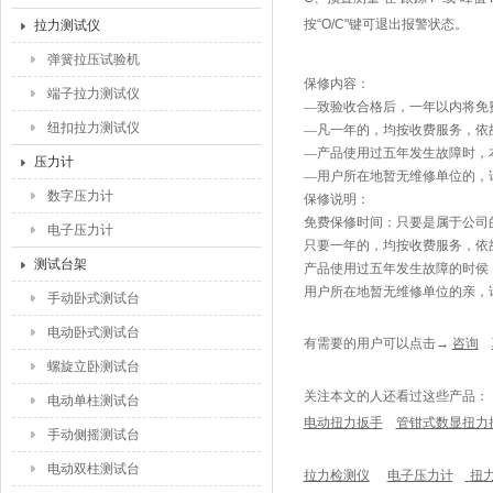
按“O/C"键可退出报警状态。
拉力测试仪
弹簧拉压试验机
保修内容：
端子拉力测试仪
—致验收合格后，一年以内将免
纽扣拉力测试仪
—凡一年的，均按收费服务，依
—产品使用过五年发生故障时，
压力计
—用户所在地暂无维修单位的，
数字压力计
保修说明：
免费保修时间：只要是属于公司
电子压力计
只要一年的，均按收费服务，依
测试台架
产品使用过五年发生故障的时侯
用户所在地暂无维修单位的亲，
手动卧式测试台
电动卧式测试台
有需要的用户
可以点击
→
咨询
螺旋立卧测试台
关注本文的人还看过这些产品：
电动单柱测试台
电动扭力扳手
管钳式数显扭力
手动侧摇测试台
电动双柱测试台
拉力检测仪
电子压力计
扭