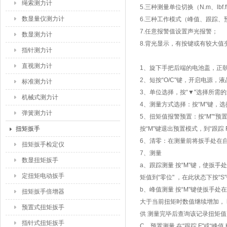
绳索测力计
5.三种测量单位切换（N.m、lbf.ft
数显量仪测力计
6.三种工作模式（峰值、跟踪、
7.任意报警值设置声光报警；
数显测力计
8.背光显示，有按键或有较大值
指针测力计
直视测力计
1、旋下手把后端的电池盖，正朝前
2、短按“O/C"键，开启电源，
标准测力计
3、单位选择，按“▼"选择所需
机械式测力计
4、测量方式选择：按“M"键，选择“
弹簧测力计
5、扭矩值报警预置：按“M"“预
扭矩扳手
按“M"键退出预置模式，到“跟踪 
6、清零：在测量前将扳手处在自然
扭矩扳手检定仪
7、测量
数显扭矩扳手
a、跟踪测量 按“M"键，使扳
定扭矩电动扳手
矩值到“零位" ，在此状态下按“S
b、峰值测量 按“M"键使扳手
扭矩扳手倍增器
大于当前扭矩时数值继续增加， 
预置式扭矩扳手
供 测量完毕后查询该记录扭矩值
指针式扭矩扳手
C、预置测量 在“跟踪 F"或“