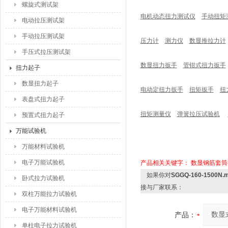
螺旋式测试架
电机动态扭力测试仪
手动扭矩
电动拉压测试架
手动拉压测试架
压力计
测力仪
数显推拉力计
手压式拉压测试架
数显扭力扳手
管钳式扭力扳手
扭力起子
数显扭力起子
电动定扭力扳手
扭矩扳手
扭
表盘式扭力起子
扭矩测量仪
弹簧拉压试验机
预置式扭力起子
万能试验机
万能材料试验机
电子万能试验机
产品相关关键字：
数显钢筋套筒
如果你对
SGGQ-160-15
卧式拉力试验机
接与厂家联系：
双柱万能拉力试验机
电子万能材料试验机
产品：
单柱电子拉力试验机