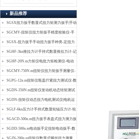
新品推荐
SGSX扭力扳手数显式扭力矩测力扳手|手动
定扭矩检测扳手
SGCMY-扭矩仪扭力矩扳手精度校验仪-手
动扳子扭矩校准仪
SGSX-扭力扳手手动扭力扳手种类-定扭力
矩检测扳手价格
SGHF-3kn推拉力计手持式数显推拉力计-记
忆数据拉压力测力计
SGHP-20N.m力矩仪电批力矩检测仪-电动
螺丝批扭力矩测试仪
SGCMY-750N.m扭矩仪扭力矩扳手测量仪-
校准扳手扭力精度测试仪
SGPG-12n.m扭矩仪瓶盖拧紧扭力测试仪-数
显式瓶盖扭力矩仪
SGDN-350N.m扭矩仪发动机动态转矩测试
仪-动态电机扭矩测量仪
SGDN-扭矩仪动态扭力电机测试仪|电机运
转摩擦力扭矩仪
SGLF-6kn压力计手持式数显轮辐压力计-轮
辐称重压力测力计
SGACD-500n.m扭力扳手表盘式扭力测力扳
手-表盘扭力矩检测扳手
SGDD-500n.m电动扳手定扭矩电动扳手-数
显式电动定扭力矩扳手
SGJN-200n.m扭矩仪数显式螺丝扭力测量