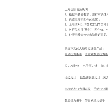
上海恒刚售后说明：
1、根据消费者要求，进行有关使
2、保证维修零配件的供应；
3、上海恒刚为消费者定制了定期
4、对产品实行“三包"，即包修
5、处理消费者来信来访投诉意见
关注本文的人还看过这些产品：
电动扭力扳手
管钳式数显扭力扳
拉力检测仪
电子压力计
扭力
推拉力计
数显弹簧测力计
测
电机动态扭力测试仪
手动扭矩测
数显扭力扳手
管钳式扭力扳手