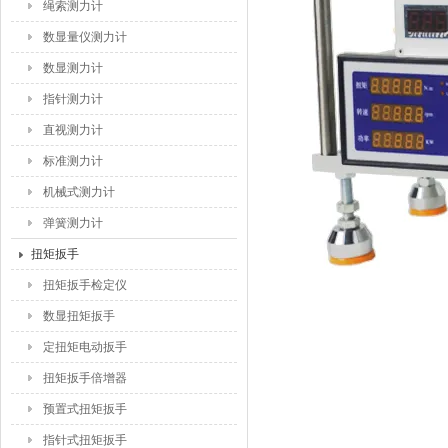
绳索测力计
数显量仪测力计
数显测力计
指针测力计
直视测力计
标准测力计
机械式测力计
弹簧测力计
扭矩扳手
扭矩扳手检定仪
数显扭矩扳手
定扭矩电动扳手
扭矩扳手倍增器
预置式扭矩扳手
指针式扭矩扳手