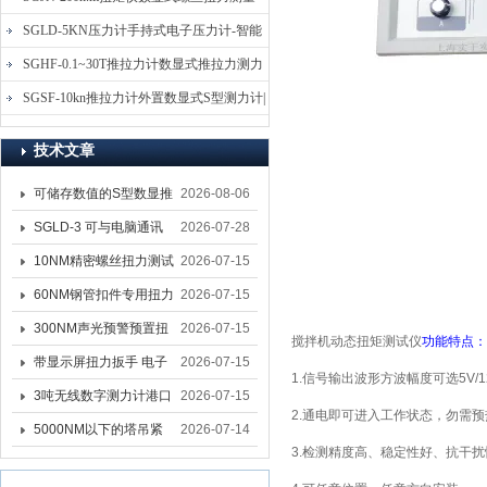
仪-螺栓扭力矩测试仪
SGLD-5KN压力计手持式电子压力计-智能
电子式压力测力计
SGHF-0.1~30T推拉力计数显式推拉力测力
计-数字拉压力双向测力仪
SGSF-10kn推拉力计外置数显式S型测力计|
手持连线式拉压力计
技术文章
可储存数值的S型数显推
2026-08-06
拉力计 SGSF-100外置
SGLD-3 可与电脑通讯
2026-07-28
式测力计
的无线测力计 0.03-3T化
10NM精密螺丝扭力测试
2026-07-15
工行业用遥控式推拉力
专用扭矩扳手,产线质检
60NM钢管扣件专用扭力
2026-07-15
计
螺丝扭力专用扳手厂家
扳手 脚手架扭力检测扳
300NM声光预警预置扭
2026-07-15
搅拌机动态扭矩测试仪
功能特点：
手 工地扣件扭矩扳手品
力扳手 工业紧固专用数
带显示屏扭力扳手 电子
2026-07-15
1.信号输出波形方波幅度可选5V/1
牌
显扭力工具厂家
数显扭力扳手 20NM精
3吨无线数字测力计港口
2026-07-15
2.通电即可进入工作状态，勿需
准可调力矩扳手品牌
吊装专用
5000NM以下的塔吊紧
2026-07-14
3.检测精度高、稳定性好、抗干
固大扭力电动扳手 塔机