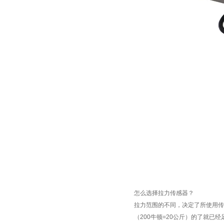
怎么选择
拉力传感器
？
拉力范围的不同，决定了所使用
（
200
牛顿
=20
公斤）的了就已经