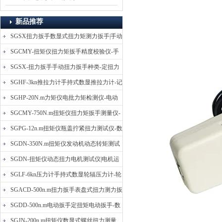
新品推荐
SGSX扭力扳手数显式扭力矩测力扳手|手动
定扭矩检测扳手
SGCMY-扭矩仪扭力矩扳手精度校验仪-手
动扳子扭矩校准仪
SGSX-扭力扳手手动扭力扳手种类-定扭力
矩检测扳手价格
SGHF-3kn推拉力计手持式数显推拉力计-记
忆数据拉压力测力计
SGHP-20N.m力矩仪电批力矩检测仪-电动
螺丝批扭力矩测试仪
SGCMY-750N.m扭矩仪扭力矩扳手测量仪-
校准扳手扭力精度测试仪
SGPG-12n.m扭矩仪瓶盖拧紧扭力测试仪-数
显式瓶盖扭力矩仪
SGDN-350N.m扭矩仪发动机动态转矩测试
仪-动态电机扭矩测量仪
SGDN-扭矩仪动态扭力电机测试仪|电机运
转摩擦力扭矩仪
SGLF-6kn压力计手持式数显轮辐压力计-轮
辐称重压力测力计
SGACD-500n.m扭力扳手表盘式扭力测力扳
手-表盘扭力矩检测扳手
SGDD-500n.m电动扳手定扭矩电动扳手-数
显式电动定扭力矩扳手
SGJN-200n.m扭矩仪数显式螺丝扭力测量