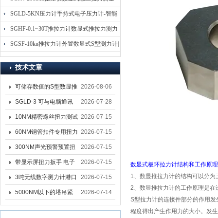
仪-螺栓扭力矩测试仪
SGLD-5KN压力计手持式电子压力计-智能
电子式压力测力计
SGHF-0.1~30T推拉力计数显式推拉力测力
计-数字拉压力双向测力仪
SGSF-10kn推拉力计外置数显式S型测力计|
手持连线式拉压力计
技术文章
可储存数值的S型数显推
2026-08-06
拉力计 SGSF-100外置
SGLD-3 可与电脑通讯
2026-07-28
式测力计
的无线测力计 0.03-3T化
10NM精密螺丝扭力测试
2026-07-15
工行业用遥控式推拉力
专用扭矩扳手,产线质检
60NM钢管扣件专用扭力
2026-07-15
计
螺丝扭力专用扳手厂家
扳手 脚手架扭力检测扳
300NM声光预警预置扭
2026-07-15
手 工地扣件扭矩扳手品
力扳手 工业紧固专用数
带显示屏扭力扳手 电子
2026-07-15
数显式板环拉力计
结构和工作原理
牌
显扭力工具厂家
1、数显推拉力计的结构可以分为
数显扭力扳手 20NM精
3吨无线数字测力计港口
2026-07-15
2、数显推拉力计的工作原理是在
准可调力矩扳手品牌
吊装专用
5000NM以下的塔吊紧
2026-07-14
S型拉力计
的连接件部分的作用发
固大扭力电动扳手 塔机
程度得出产生作用力的大小。发