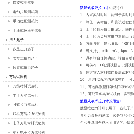
螺旋式测试架
数显式板环拉力计
功能特点：
电动拉压测试架
1
、内置实时时钟，能显示实时时
手动拉压测试架
2
、峰值、实时值、和测试过程曲
3
、上下限偏差值自由设定、限内
手压式拉压测试架
4
、上下限两点独立继电器输出（
扭力起子
5
、方向按键、显示屏幕可
180°
翻
数显扭力起子
6
、可支持
g
、
mlb
、
mN
、
kpa
；
N
7
、具有峰值保持功能、峰值自动
表盘式扭力起子
8
、可保存
100
组测试报告，测试
预置式扭力起子
9
、通过输入材料截面积测试材料
万能试验机
10
、通过
PC
配套的测试软件，可
万能材料试验机
11
、可选配微型打印机打印测试
12
、可配置各类测试机台、实现
电子万能试验机
数显式板环拉力计
的用途∶
卧式拉力试验机
数显推拉力计可以用于一些电子产
双柱万能拉力试验机
具动力设备的测试，它是管形推
台和夹具组合成不同用途的小型试
电子万能材料试验机
单柱电子拉力试验机