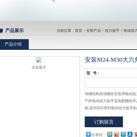
产品展示
当前位置：
首页
>
全部产品
>
扭力扳手
>
电动扭
产品介绍
安装M24-M30
点击放大
型 号：
询钢结构高强螺栓安装用电动扭
产的电动扭力扳手是装配螺纹件
能,该SGDD系列电动扭力扳手
订购留言
分享到：