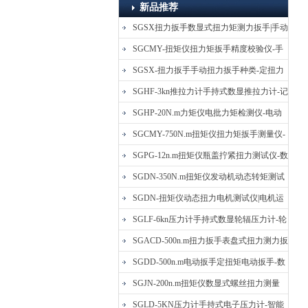
新品推荐
SGSX扭力扳手数显式扭力矩测力扳手|手动
定扭矩检测扳手
SGCMY-扭矩仪扭力矩扳手精度校验仪-手
动扳子扭矩校准仪
SGSX-扭力扳手手动扭力扳手种类-定扭力
矩检测扳手价格
SGHF-3kn推拉力计手持式数显推拉力计-记
忆数据拉压力测力计
SGHP-20N.m力矩仪电批力矩检测仪-电动
螺丝批扭力矩测试仪
SGCMY-750N.m扭矩仪扭力矩扳手测量仪-
校准扳手扭力精度测试仪
SGPG-12n.m扭矩仪瓶盖拧紧扭力测试仪-数
显式瓶盖扭力矩仪
SGDN-350N.m扭矩仪发动机动态转矩测试
仪-动态电机扭矩测量仪
SGDN-扭矩仪动态扭力电机测试仪|电机运
转摩擦力扭矩仪
SGLF-6kn压力计手持式数显轮辐压力计-轮
辐称重压力测力计
SGACD-500n.m扭力扳手表盘式扭力测力扳
手-表盘扭力矩检测扳手
SGDD-500n.m电动扳手定扭矩电动扳手-数
显式电动定扭力矩扳手
SGJN-200n.m扭矩仪数显式螺丝扭力测量
仪-螺栓扭力矩测试仪
SGLD-5KN压力计手持式电子压力计-智能