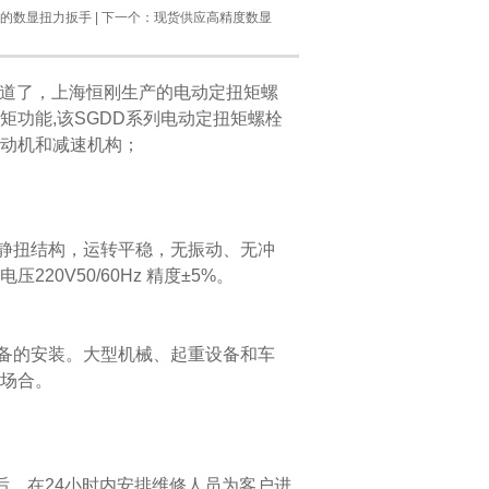
接口的数显扭力扳手
| 下一个：
现货供应高精度数显
道了，上海恒刚生产的电动定扭矩螺
功能,该SGDD系列电动定扭矩螺栓
动机和减速机构；
静扭结构，运转平稳，无振动、无冲
0V50/60Hz 精度±5%。
备的安装。大型机械、起重设备和车
场合。
后，在24小时内安排维修人员为客户进