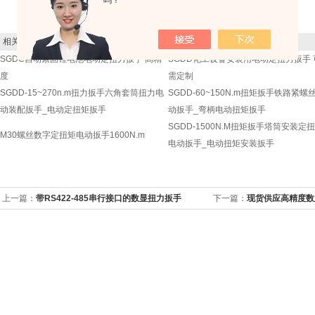
吗？
相关同类产品：
SGDC自动紧固锂电池电动定扭力扳手 高精
SGDD化工设备安装用电动定扭力扳手 
度
需定制
SGDD-15~270n.m扭力扳手六角套筒扭力电
SGDD-60~150N.m扭矩扳手铁路紧螺
动装配扳手_电动定扭矩扳手
动扳手_弯柄电动扭矩扳手
SGDD-1500N.M扭矩扳手塔筒安装定
M30螺丝数字定扭矩电动扳手1600N.m
电动扳手_电动扭矩安装扳手
上一篇：
带RS422-485串行接口的数显扭力扳手
下一篇：
现货供应高精度数