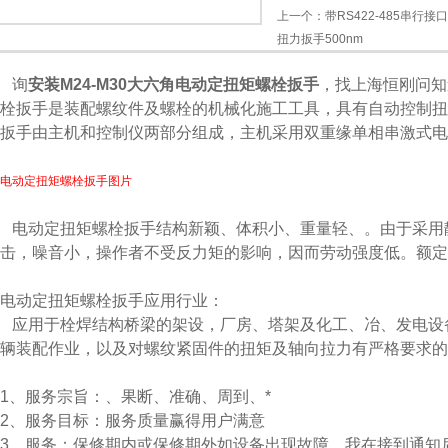
上一个：
带RS422-485串行
扭力扳手500nm
询
安装M24-M30大六角电动定扭矩螺栓扳手
，找上海恒刚问知
栓扳手是装配螺纹件及螺栓的机械化施工工具，具有自动控制扭矩
扳手由主机和控制仪两部分组成，主机采用双重缘单相串激式电
电动定扭矩螺栓扳手图片
电动定扭矩螺栓扳手结构新颖、体积小、重量轻、。由于采用
击，噪音小，操作者不受反力矩的影响，因而劳动强度低。额定电压22
电动定扭矩螺栓扳手应用行业：
应用于栓焊结构桥梁的架设，厂房、塔架及化工、冶、发电设
辆装配作业，以及对螺纹紧固件的扭矩及轴向拉力有严格要求的
1、服务宗旨：、果断、准确、周到、*
2、服务目标：服务质量赢得用户满意
3、服务：保修期内或保修期外如设备出现故障，我在接到通知