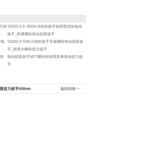
可按
SGDD-0.5~800N.M扭矩扳手扭剪型扭矩电动
扳手_终紧螺栓电动扭剪扳手
丝电
SGDD-0-50N.m扭矩扳手安装螺栓电动扭矩扳
手_拆装大螺栓扭力扳手
扭矩
电动扭矩扳手M27螺栓拆卸用直角电动扭力扳
手
显扭力扳手500nm
返回列表>>