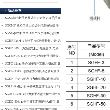
新品推荐
SGSX扭力扳手数显式扭力矩测力扳手|手动
定扭矩检测扳手
SGCMY-扭矩仪扭力矩扳手精度校验仪-手
动扳子扭矩校准仪
SGSX-扭力扳手手动扭力扳手种类-定扭力
矩检测扳手价格
SGHF-3kn推拉力计手持式数显推拉力计-记
忆数据拉压力测力计
SGHP-20N.m力矩仪电批力矩检测仪-电动
螺丝批扭力矩测试仪
SGCMY-750N.m扭矩仪扭力矩扳手测量仪-
校准扳手扭力精度测试仪
SGPG-12n.m扭矩仪瓶盖拧紧扭力测试仪-数
显式瓶盖扭力矩仪
SGDN-350N.m扭矩仪发动机动态转矩测试
仪-动态电机扭矩测量仪
SGDN-扭矩仪动态扭力电机测试仪|电机运
转摩擦力扭矩仪
SGLF-6kn压力计手持式数显轮辐压力计-轮
辐称重压力测力计
SGACD-500n.m扭力扳手表盘式扭力测力扳
手-表盘扭力矩检测扳手
SGDD-500n.m电动扳手定扭矩电动扳手-数
显式电动定扭力矩扳手
SGJN-200n.m扭矩仪数显式螺丝扭力测量