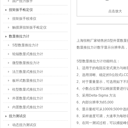
国产扭力扳手
扭矩扳手检定仪
点击放大
扭矩扳手校准仪
触摸屏扭矩扳手检定仪
数显推拉力计
上海恒刚厂家销售的S型外置数显
S型数显推拉力计
数显推拉力计数字显示分辨率高，
轮辐数显式推拉力计
S型数显推拉力计功能特点：
微型数显推拉力计
1、适用于的电阻应变式测力与称
法兰数显式推拉力计
2、选用清晰、稳定的5位段式LC
板环式数显推拉力计
2、对于重量显示，可选用如下不同
4、小数点位置可以根据需要进行
柱型数显式推拉力计
5、采用Delta-Sigma 方法
外置数显式推拉力计
6、内部分辨率为65,000
内置数显式推拉力计
6、显示量程可从10009,500中选
扭力测试仪
8、采样速度可调，大速率为每秒1
9、在同一测试过程，可以捕捉峰
动态扭力测试仪