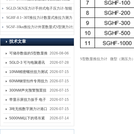
仪-螺栓扭力矩测试仪
SGLD-5KN压力计手持式电子压力计-智能
电子式压力测力计
SGHF-0.1~30T推拉力计数显式推拉力测力
计-数字拉压力双向测力仪
SGSF-10kn推拉力计外置数显式S型测力计|
手持连线式拉压力计
技术文章
可储存数值的S型数显推
2026-08-06
S型数显推拉力计
微型（测压力
拉力计 SGSF-100外置
SGLD-3 可与电脑通讯
2026-07-28
式测力计
的无线测力计 0.03-3T化
10NM精密螺丝扭力测试
2026-07-15
工行业用遥控式推拉力
专用扭矩扳手,产线质检
60NM钢管扣件专用扭力
2026-07-15
计
螺丝扭力专用扳手厂家
扳手 脚手架扭力检测扳
300NM声光预警预置扭
2026-07-15
手 工地扣件扭矩扳手品
力扳手 工业紧固专用数
带显示屏扭力扳手 电子
2026-07-15
牌
显扭力工具厂家
数显扭力扳手 20NM精
3吨无线数字测力计港口
2026-07-15
准可调力矩扳手品牌
吊装专用
5000NM以下的塔吊紧
2026-07-14
固大扭力电动扳手 塔机