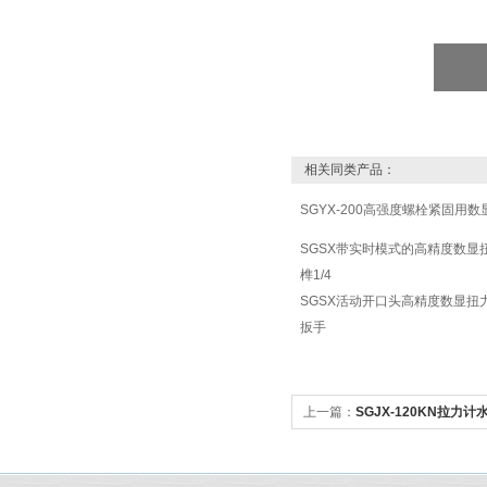
相关同类产品：
SGYX-200高强度螺栓紧固用
SGSX带实时模式的高精度数显
榫1/4
SGSX活动开口头高精度数显扭
扳手
上一篇：
SGJX-120KN拉力
指针式拉力测力计