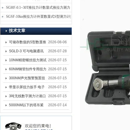
电子式压力测力计
SGHF-0.1~30T推拉力计数显式推拉力测力
计-数字拉压力双向测力仪
SGSF-10kn推拉力计外置数显式S型测力计|
手持连线式拉压力计
技术文章
可储存数值的S型数显推
2026-08-06
拉力计 SGSF-100外置
SGLD-3 可与电脑通讯
2026-07-28
式测力计
的无线测力计 0.03-3T化
10NM精密螺丝扭力测试
2026-07-15
工行业用遥控式推拉力
专用扭矩扳手,产线质检
60NM钢管扣件专用扭力
2026-07-15
计
螺丝扭力专用扳手厂家
扳手 脚手架扭力检测扳
300NM声光预警预置扭
2026-07-15
手 工地扣件扭矩扳手品
力扳手 工业紧固专用数
带显示屏扭力扳手 电子
2026-07-15
牌
显扭力工具厂家
数显扭力扳手 20NM精
3吨无线数字测力计港口
2026-07-15
准可调力矩扳手品牌
吊装专用
5000NM以下的塔吊紧
2026-07-14
固大扭力电动扳手 塔机
安装电动扳手厂家