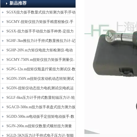
新品推荐
SGSX扭力扳手数显式扭力矩测力扳手|手动
定扭矩检测扳手
SGCMY-扭矩仪扭力矩扳手精度校验仪-手
动扳子扭矩校准仪
SGSX-扭力扳手手动扭力扳手种类-定扭力
矩检测扳手价格
SGHF-3kn推拉力计手持式数显推拉力计-记
忆数据拉压力测力计
SGHP-20N.m力矩仪电批力矩检测仪-电动
螺丝批扭力矩测试仪
SGCMY-750N.m扭矩仪扭力矩扳手测量仪-
校准扳手扭力精度测试仪
SGPG-12n.m扭矩仪瓶盖拧紧扭力测试仪-数
显式瓶盖扭力矩仪
SGDN-350N.m扭矩仪发动机动态转矩测试
仪-动态电机扭矩测量仪
SGDN-扭矩仪动态扭力电机测试仪|电机运
转摩擦力扭矩仪
SGLF-6kn压力计手持式数显轮辐压力计-轮
辐称重压力测力计
SGACD-500n.m扭力扳手表盘式扭力测力扳
手-表盘扭力矩检测扳手
SGDD-500n.m电动扳手定扭矩电动扳手-数
显式电动定扭力矩扳手
SGJN-200n.m扭矩仪数显式螺丝扭力测量
仪-螺栓扭力矩测试仪
SGLD-5KN压力计手持式电子压力计-智能