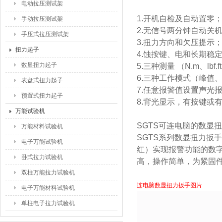
电动拉压测试架
1.开机自检及自动置零
手动拉压测试架
2.无信号两分钟自动关机
手压式拉压测试架
3.扭力方向和欠压提示
扭力起子
4.蚀按键、电和长期稳
数显扭力起子
5.三种测量 （N.m、lbf.ft
6.三种工作模式（峰值
表盘式扭力起子
7.任意报警值设置声光
预置式扭力起子
8.背光显示，有按键或
万能试验机
SGTS可连电脑的数显
万能材料试验机
SGTS系列数显扭力扳
电子万能试验机
红）实现报警功能的数
卧式拉力试验机
高，操作简单，为紧固
双柱万能拉力试验机
连电脑数显扭力扳手图片
电子万能材料试验机
单柱电子拉力试验机