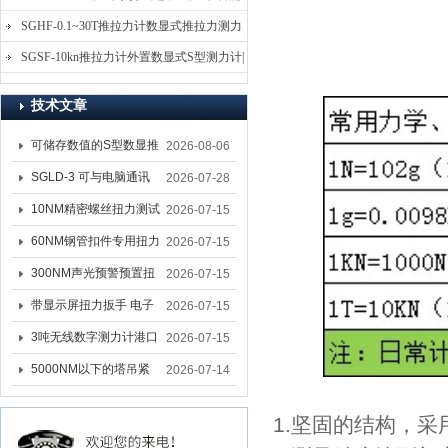
电子式压力测力计
SGHF-0.1~30T推拉力计数显式推拉力测力
计-数字拉压力双向测力仪
SGSF-10kn推拉力计外置数显式S型测力计|
手持连线式拉压力计
技术文章
可储存数值的S型数显推
2026-08-06
拉力计 SGSF-100外置
SGLD-3 可与电脑通讯
2026-07-28
式测力计
的无线测力计 0.03-3T化
10NM精密螺丝扭力测试
2026-07-15
工行业用遥控式推拉力
专用扭矩扳手,产线质检
60NM钢管扣件专用扭力
2026-07-15
计
螺丝扭力专用扳手厂家
扳手 脚手架扭力检测扳
300NM声光预警预置扭
2026-07-15
手 工地扣件扭矩扳手品
力扳手 工业紧固专用数
带显示屏扭力扳手 电子
2026-07-15
牌
显扭力工具厂家
数显扭力扳手 20NM精
3吨无线数字测力计港口
2026-07-15
准可调力矩扳手品牌
吊装专用
5000NM以下的塔吊紧
2026-07-14
固大扭力电动扳手 塔机
1.
坚固的结构，采
安装电动扳手厂家