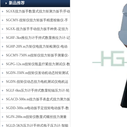
新品推荐
SGSX扭力扳手数显式扭力矩测力扳手|手动
定扭矩检测扳手
SGCMY-扭矩仪扭力矩扳手精度校验仪-手
动扳子扭矩校准仪
SGSX-扭力扳手手动扭力扳手种类-定扭力
矩检测扳手价格
SGHF-3kn推拉力计手持式数显推拉力计-记
忆数据拉压力测力计
SGHP-20N.m力矩仪电批力矩检测仪-电动
螺丝批扭力矩测试仪
SGCMY-750N.m扭矩仪扭力矩扳手测量仪-
校准扳手扭力精度测试仪
SGPG-12n.m扭矩仪瓶盖拧紧扭力测试仪-数
显式瓶盖扭力矩仪
SGDN-350N.m扭矩仪发动机动态转矩测试
仪-动态电机扭矩测量仪
SGDN-扭矩仪动态扭力电机测试仪|电机运
转摩擦力扭矩仪
SGLF-6kn压力计手持式数显轮辐压力计-轮
辐称重压力测力计
SGACD-500n.m扭力扳手表盘式扭力测力扳
手-表盘扭力矩检测扳手
SGDD-500n.m电动扳手定扭矩电动扳手-数
显式电动定扭力矩扳手
SGJN-200n.m扭矩仪数显式螺丝扭力测量
仪-螺栓扭力矩测试仪
SGLD-5KN压力计手持式电子压力计-智能