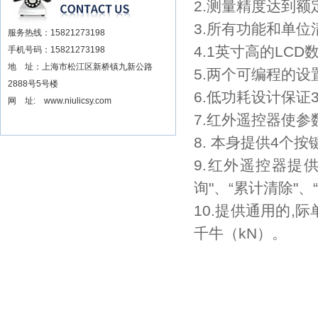
2.
测量精度达到额
3.
所有功能和单位
服务热线：15821273198
4.1
英寸高的
LCD
手机号码：15821273198
地 址：上海市松江区新桥镇九新公路
5.
两个可编程的设
2888号5号楼
6.
低功耗设计保证
网 址: www.niulicsy.com
7.
红外遥控器使参
8.
本身提供
4
个按
9.
红外遥控器提
询
"
、
“
累计清除
"
、
“
10.
提供通用的
,
际
千牛（
kN
）。