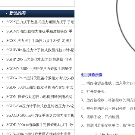
新品推荐
SGSX扭力扳手数显式扭力矩测力扳手|手动
定扭矩检测扳手
SGCMY-扭矩仪扭力矩扳手精度校验仪-手
动扳子扭矩校准仪
SGSX-扭力扳手手动扭力扳手种类-定扭力
矩检测扳手价格
SGHF-3kn推拉力计手持式数显推拉力计-记
忆数据拉压力测力计
SGHP-20N.m力矩仪电批力矩检测仪-电动
螺丝批扭力矩测试仪
SGCMY-750N.m扭矩仪扭力矩扳手测量仪-
七、操作步骤
校准扳手扭力精度测试仪
SGPG-12n.m扭矩仪瓶盖拧紧扭力测试仪-数
1
、插好电源连接线，放入承力四
显式瓶盖扭力矩仪
SGDN-350N.m扭矩仪发动机动态转矩测试
2
、打开硬开关。
仪-动态电机扭矩测量仪
SGDN-扭矩仪动态扭力电机测试仪|电机运
3
、放好被检物，将被检物的四方
转摩擦力扭矩仪
SGLF-6kn压力计手持式数显轮辐压力计-轮
4
、被检物的尾部不碰到外物，调
辐称重压力测力计
SGACD-500n.m扭力扳手表盘式扭力测力扳
5
、摇动手轮，开始检测。
手-表盘扭力矩检测扳手
SGDD-500n.m电动扳手定扭矩电动扳手-数
6
、检测时若要变换单位，按
“
单位
显式电动定扭力矩扳手
SGJN-200n.m扭矩仪数显式螺丝扭力测量