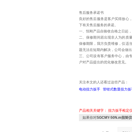
售后服务承诺书
良好的售后服务是客户买得放心
下有关售后服务的承诺。
一、恒刚产品自验收合格之日起，
二、保修期间若出现非人为的质
保修期限，我方负责维修，仅适
题无法在短期内解决，公司会做出
三、公司设有客户服务中心，由
户对产品提出的优化修改意见。
关注本文的人还看过这些产品：
电动扭力扳手
管钳式数显扭力扳
产品相关关键字：
扭力扳手检定
如果你对
SGCMY-50N.m扭