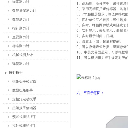
绳索测力计
1
、高精度、高分辨率、采样速度
2
、采用高精度扭矩传感器，具有
数显量仪测力计
3
、
7
寸触摸屏显示，峰值保持功
数显测力计
4
、四种单位互相转换，可供选择
5
、实时、峰值两种模式可随意切
指针测力计
6
、实时显示，表盘显示，曲线显
7
、实时显示时间，日期。
直视测力计
8
、设置上下限，超量程提醒。
标准测力计
9
、可以存储峰值数据，里面存储
10
、中英文界面显示，可以根据
机械式测力计
11
、可以根据扭力扳手设定对应
弹簧测力计
扭矩扳手
扭矩扳手检定仪
数显扭矩扳手
六、平面示意图：
定扭矩电动扳手
扭矩扳手倍增器
预置式扭矩扳手
指针式扭矩扳手