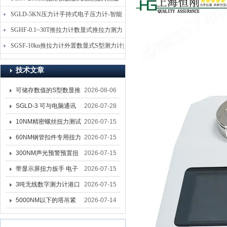
仪-螺栓扭力矩测试仪
SGLD-5KN压力计手持式电子压力计-智能
电子式压力测力计
SGHF-0.1~30T推拉力计数显式推拉力测力
计-数字拉压力双向测力仪
SGSF-10kn推拉力计外置数显式S型测力计|
手持连线式拉压力计
技术文章
可储存数值的S型数显推
2026-08-06
拉力计 SGSF-100外置
SGLD-3 可与电脑通讯
2026-07-28
式测力计
的无线测力计 0.03-3T化
10NM精密螺丝扭力测试
2026-07-15
工行业用遥控式推拉力
专用扭矩扳手,产线质检
60NM钢管扣件专用扭力
2026-07-15
计
螺丝扭力专用扳手厂家
扳手 脚手架扭力检测扳
300NM声光预警预置扭
2026-07-15
手 工地扣件扭矩扳手品
力扳手 工业紧固专用数
带显示屏扭力扳手 电子
2026-07-15
牌
显扭力工具厂家
数显扭力扳手 20NM精
3吨无线数字测力计港口
2026-07-15
准可调力矩扳手品牌
吊装专用
5000NM以下的塔吊紧
2026-07-14
固大扭力电动扳手 塔机