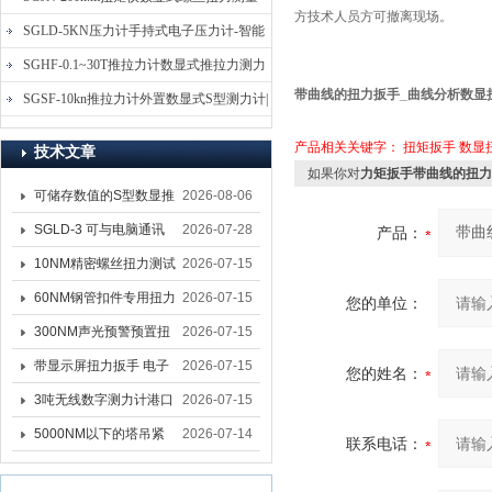
方技术人员方可撤离现场。
仪-螺栓扭力矩测试仪
SGLD-5KN压力计手持式电子压力计-智能
电子式压力测力计
SGHF-0.1~30T推拉力计数显式推拉力测力
带曲线的扭力扳手_曲线分析数显
计-数字拉压力双向测力仪
SGSF-10kn推拉力计外置数显式S型测力计|
手持连线式拉压力计
产品相关关键字：
扭矩扳手
数显
技术文章
如果你对
力矩扳手带曲线的扭力
可储存数值的S型数显推
2026-08-06
拉力计 SGSF-100外置
SGLD-3 可与电脑通讯
2026-07-28
产品：
式测力计
的无线测力计 0.03-3T化
10NM精密螺丝扭力测试
2026-07-15
工行业用遥控式推拉力
专用扭矩扳手,产线质检
60NM钢管扣件专用扭力
2026-07-15
您的单位：
计
螺丝扭力专用扳手厂家
扳手 脚手架扭力检测扳
300NM声光预警预置扭
2026-07-15
手 工地扣件扭矩扳手品
力扳手 工业紧固专用数
带显示屏扭力扳手 电子
2026-07-15
您的姓名：
牌
显扭力工具厂家
数显扭力扳手 20NM精
3吨无线数字测力计港口
2026-07-15
准可调力矩扳手品牌
吊装专用
5000NM以下的塔吊紧
2026-07-14
联系电话：
固大扭力电动扳手 塔机