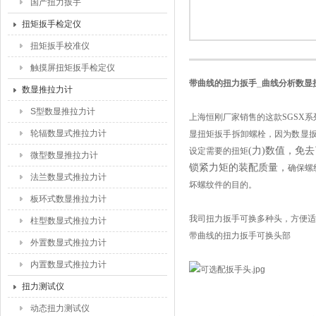
国产扭力扳手
扭矩扳手检定仪
扭矩扳手校准仪
触摸屏扭矩扳手检定仪
带曲线的扭力扳手_曲线分析数显
数显推拉力计
S型数显推拉力计
上海恒刚厂家销售的这款SGSX系
轮辐数显式推拉力计
显扭矩扳手拆卸螺栓，
因为
数显
(力)数值，免
设定需要的扭矩
微型数显推拉力计
锁紧力矩的装配质量，
确保螺
法兰数显式推拉力计
坏螺纹件的目的。
板环式数显推拉力计
我司扭力扳手可换多种头，方便适
柱型数显式推拉力计
带曲线的扭力扳手可换头部
外置数显式推拉力计
内置数显式推拉力计
扭力测试仪
动态扭力测试仪