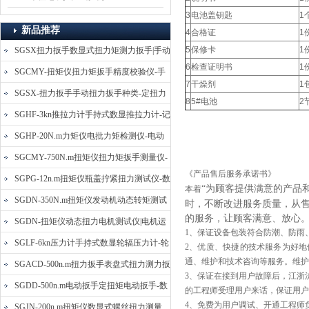
3
电池盖钥匙
1
新品推荐
4
合格证
1
5
保修卡
1
SGSX扭力扳手数显式扭力矩测力扳手|手动
6
检查证明书
1
定扭矩检测扳手
SGCMY-扭矩仪扭力矩扳手精度校验仪-手
7
干燥剂
1
动扳子扭矩校准仪
SGSX-扭力扳手手动扭力扳手种类-定扭力
8
5#电池
2
矩检测扳手价格
SGHF-3kn推拉力计手持式数显推拉力计-记
忆数据拉压力测力计
SGHP-20N.m力矩仪电批力矩检测仪-电动
螺丝批扭力矩测试仪
SGCMY-750N.m扭矩仪扭力矩扳手测量仪-
《产品售后服务承诺书》
校准扳手扭力精度测试仪
SGPG-12n.m扭矩仪瓶盖拧紧扭力测试仪-数
“为顾客提供满意的产品
本着
显式瓶盖扭力矩仪
SGDN-350N.m扭矩仪发动机动态转矩测试
时，不断改进服务质量，从
的服务，让顾客满意、放心
仪-动态电机扭矩测量仪
SGDN-扭矩仪动态扭力电机测试仪|电机运
1、保证设备包装符合防潮、防雨
转摩擦力扭矩仪
SGLF-6kn压力计手持式数显轮辐压力计-轮
2、优质、快捷的技术服务为好
通、维护和技术咨询等服务。维护
辐称重压力测力计
SGACD-500n.m扭力扳手表盘式扭力测力扳
3、保证在接到用户故障后，江浙
手-表盘扭力矩检测扳手
SGDD-500n.m电动扳手定扭矩电动扳手-数
的工程师受理用户来话，保证用户
4、免费为用户调试、开通工程师
显式电动定扭力矩扳手
SGJN-200n.m扭矩仪数显式螺丝扭力测量