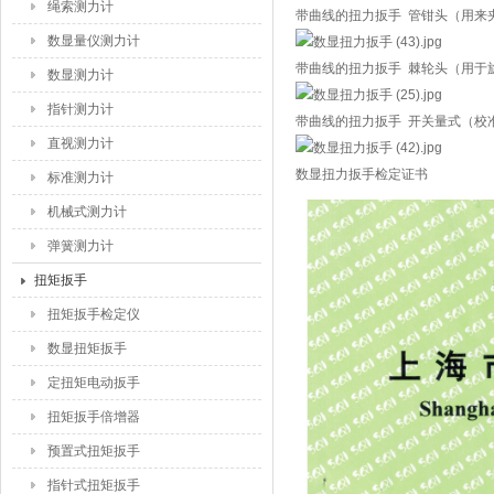
绳索测力计
带曲线的扭力扳手 管钳头（用来
数显量仪测力计
带曲线的扭力扳手 棘轮头（用于
数显测力计
指针测力计
带曲线的扭力扳手 开关量式（校
直视测力计
数显扭力扳手检定证书
标准测力计
机械式测力计
弹簧测力计
扭矩扳手
扭矩扳手检定仪
数显扭矩扳手
定扭矩电动扳手
扭矩扳手倍增器
预置式扭矩扳手
指针式扭矩扳手