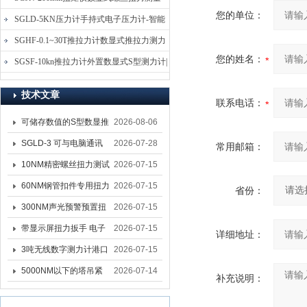
您的单位：
仪-螺栓扭力矩测试仪
SGLD-5KN压力计手持式电子压力计-智能
电子式压力测力计
SGHF-0.1~30T推拉力计数显式推拉力测力
您的姓名：
计-数字拉压力双向测力仪
SGSF-10kn推拉力计外置数显式S型测力计|
手持连线式拉压力计
技术文章
联系电话：
可储存数值的S型数显推
2026-08-06
拉力计 SGSF-100外置
SGLD-3 可与电脑通讯
2026-07-28
常用邮箱：
式测力计
的无线测力计 0.03-3T化
10NM精密螺丝扭力测试
2026-07-15
工行业用遥控式推拉力
专用扭矩扳手,产线质检
60NM钢管扣件专用扭力
2026-07-15
省份：
计
螺丝扭力专用扳手厂家
扳手 脚手架扭力检测扳
300NM声光预警预置扭
2026-07-15
手 工地扣件扭矩扳手品
力扳手 工业紧固专用数
带显示屏扭力扳手 电子
2026-07-15
详细地址：
牌
显扭力工具厂家
数显扭力扳手 20NM精
3吨无线数字测力计港口
2026-07-15
准可调力矩扳手品牌
吊装专用
5000NM以下的塔吊紧
2026-07-14
补充说明：
固大扭力电动扳手 塔机