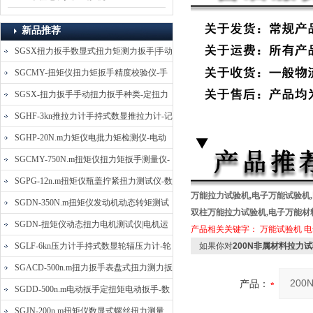
新品推荐
SGSX扭力扳手数显式扭力矩测力扳手|手动
定扭矩检测扳手
SGCMY-扭矩仪扭力矩扳手精度校验仪-手
动扳子扭矩校准仪
SGSX-扭力扳手手动扭力扳手种类-定扭力
矩检测扳手价格
SGHF-3kn推拉力计手持式数显推拉力计-记
忆数据拉压力测力计
SGHP-20N.m力矩仪电批力矩检测仪-电动
螺丝批扭力矩测试仪
SGCMY-750N.m扭矩仪扭力矩扳手测量仪-
校准扳手扭力精度测试仪
SGPG-12n.m扭矩仪瓶盖拧紧扭力测试仪-数
万能拉力试验机
,
电子万能试验机
,
显式瓶盖扭力矩仪
SGDN-350N.m扭矩仪发动机动态转矩测试
双柱万能拉力试验机
,
电子万能材
仪-动态电机扭矩测量仪
SGDN-扭矩仪动态扭力电机测试仪|电机运
产品相关关键字：
万能试验机
电
转摩擦力扭矩仪
SGLF-6kn压力计手持式数显轮辐压力计-轮
如果你对
200N非属材料拉力
辐称重压力测力计
SGACD-500n.m扭力扳手表盘式扭力测力扳
产品：
手-表盘扭力矩检测扳手
SGDD-500n.m电动扳手定扭矩电动扳手-数
显式电动定扭力矩扳手
SGJN-200n.m扭矩仪数显式螺丝扭力测量