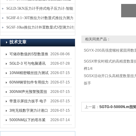
仪-螺栓扭力矩测试仪
SGLD-5KN压力计手持式电子压力计-智能
电子式压力测力计
SGHF-0.1~30T推拉力计数显式推拉力测力
计-数字拉压力双向测力仪
SGSF-10kn推拉力计外置数显式S型测力计|
手持连线式拉压力计
相关同类产品：
技术文章
SGYX-200高强度螺栓紧固用
可储存数值的S型数显推
2026-08-06
SGSX带实时模式的高精度数显
拉力计 SGSF-100外置
SGLD-3 可与电脑通讯
2026-07-28
榫1/4
式测力计
的无线测力计 0.03-3T化
10NM精密螺丝扭力测试
2026-07-15
SGSX活动开口头高精度数显扭
工行业用遥控式推拉力
专用扭矩扳手,产线质检
60NM钢管扣件专用扭力
2026-07-15
扳手
计
螺丝扭力专用扳手厂家
扳手 脚手架扭力检测扳
300NM声光预警预置扭
2026-07-15
手 工地扣件扭矩扳手品
力扳手 工业紧固专用数
带显示屏扭力扳手 电子
2026-07-15
上一篇：
SGTG-0-5000N.
牌
显扭力工具厂家
数显扭力扳手 20NM精
3吨无线数字测力计港口
2026-07-15
定仪_预置扭力扳手测试仪
准可调力矩扳手品牌
吊装专用
5000NM以下的塔吊紧
2026-07-14
固大扭力电动扳手 塔机