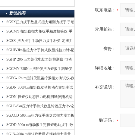
联系电话：
新品推荐
SGSX扭力扳手数显式扭力矩测力扳手|手动
常用邮箱：
定扭矩检测扳手
SGCMY-扭矩仪扭力矩扳手精度校验仪-手
动扳子扭矩校准仪
SGSX-扭力扳手手动扭力扳手种类-定扭力
省份：
矩检测扳手价格
SGHF-3kn推拉力计手持式数显推拉力计-记
忆数据拉压力测力计
SGHP-20N.m力矩仪电批力矩检测仪-电动
详细地址：
螺丝批扭力矩测试仪
SGCMY-750N.m扭矩仪扭力矩扳手测量仪-
校准扳手扭力精度测试仪
SGPG-12n.m扭矩仪瓶盖拧紧扭力测试仪-数
补充说明：
显式瓶盖扭力矩仪
SGDN-350N.m扭矩仪发动机动态转矩测试
仪-动态电机扭矩测量仪
SGDN-扭矩仪动态扭力电机测试仪|电机运
转摩擦力扭矩仪
SGLF-6kn压力计手持式数显轮辐压力计-轮
辐称重压力测力计
SGACD-500n.m扭力扳手表盘式扭力测力扳
验证码：
手-表盘扭力矩检测扳手
SGDD-500n.m电动扳手定扭矩电动扳手-数
显式电动定扭力矩扳手
SGJN-200n.m扭矩仪数显式螺丝扭力测量