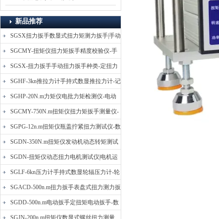
新品推荐
SGSX扭力扳手数显式扭力矩测力扳手|手动
定扭矩检测扳手
SGCMY-扭矩仪扭力矩扳手精度校验仪-手
动扳子扭矩校准仪
SGSX-扭力扳手手动扭力扳手种类-定扭力
矩检测扳手价格
SGHF-3kn推拉力计手持式数显推拉力计-记
忆数据拉压力测力计
SGHP-20N.m力矩仪电批力矩检测仪-电动
螺丝批扭力矩测试仪
SGCMY-750N.m扭矩仪扭力矩扳手测量仪-
校准扳手扭力精度测试仪
SGPG-12n.m扭矩仪瓶盖拧紧扭力测试仪-数
显式瓶盖扭力矩仪
SGDN-350N.m扭矩仪发动机动态转矩测试
仪-动态电机扭矩测量仪
SGDN-扭矩仪动态扭力电机测试仪|电机运
转摩擦力扭矩仪
SGLF-6kn压力计手持式数显轮辐压力计-轮
辐称重压力测力计
SGACD-500n.m扭力扳手表盘式扭力测力扳
手-表盘扭力矩检测扳手
SGDD-500n.m电动扳手定扭矩电动扳手-数
显式电动定扭力矩扳手
SGJN-200n.m扭矩仪数显式螺丝扭力测量