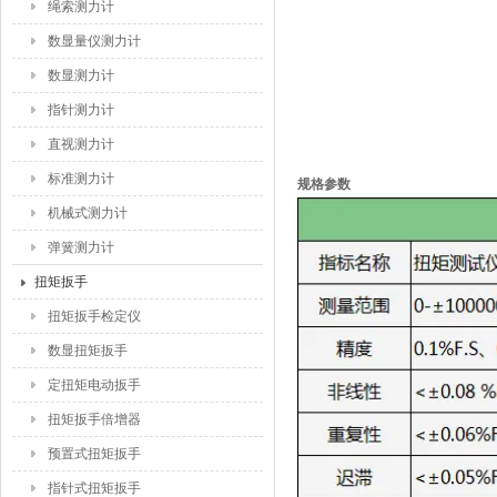
绳索测力计
数显量仪测力计
数显测力计
指针测力计
直视测力计
标准测力计
规格参数
机械式测力计
弹簧测力计
扭矩扳手
扭矩扳手检定仪
数显扭矩扳手
定扭矩电动扳手
扭矩扳手倍增器
预置式扭矩扳手
指针式扭矩扳手