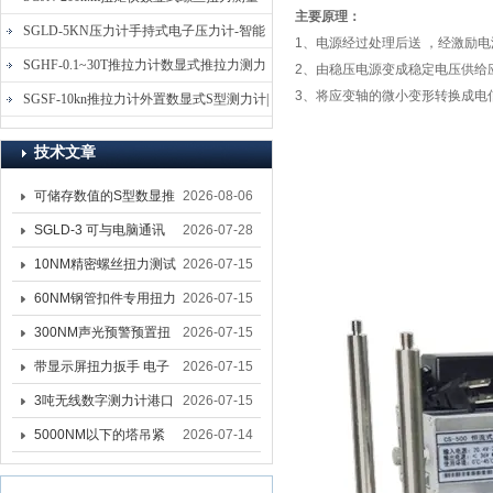
主要原理：
仪-螺栓扭力矩测试仪
SGLD-5KN压力计手持式电子压力计-智能
1、电源经过处理后送 ，经激励
电子式压力测力计
SGHF-0.1~30T推拉力计数显式推拉力测力
2、由稳压电源变成稳定电压供给
3、将应变轴的微小变形转换成电
计-数字拉压力双向测力仪
SGSF-10kn推拉力计外置数显式S型测力计|
手持连线式拉压力计
技术文章
可储存数值的S型数显推
2026-08-06
拉力计 SGSF-100外置
SGLD-3 可与电脑通讯
2026-07-28
式测力计
的无线测力计 0.03-3T化
10NM精密螺丝扭力测试
2026-07-15
工行业用遥控式推拉力
专用扭矩扳手,产线质检
60NM钢管扣件专用扭力
2026-07-15
计
螺丝扭力专用扳手厂家
扳手 脚手架扭力检测扳
300NM声光预警预置扭
2026-07-15
手 工地扣件扭矩扳手品
力扳手 工业紧固专用数
带显示屏扭力扳手 电子
2026-07-15
牌
显扭力工具厂家
数显扭力扳手 20NM精
3吨无线数字测力计港口
2026-07-15
准可调力矩扳手品牌
吊装专用
5000NM以下的塔吊紧
2026-07-14
固大扭力电动扳手 塔机