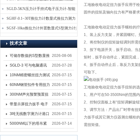
工地验收电动定扭力扳手应用于栓
仪-螺栓扭力矩测试仪
SGLD-5KN压力计手持式电子压力计-智能
固件的扭矩及轴向拉力有严格要求
电子式压力测力计
SGHF-0.1~30T推拉力计数显式推拉力测力
工地验收电动定扭力扳手
螺栓的拧
计-数字拉压力双向测力仪
SGSF-10kn推拉力计外置数显式S型测力计|
1、装上反力支架，并紧固螺钉。
手持连线式拉压力计
2、将控制仪的扭矩旋钮调到所需
技术文章
3、按下电源开关，扳手启动。当
可储存数值的S型数显推
2026-08-06
矩时，扳手自动停止，紧固完成，
4、扳手自动停止后，靠反力支架
拉力计 SGSF-100外置
SGLD-3 可与电脑通讯
2026-07-28
可取下。
式测力计
的无线测力计 0.03-3T化
10NM精密螺丝扭力测试
2026-07-15
工行业用遥控式推拉力
专用扭矩扳手,产线质检
60NM钢管扣件专用扭力
2026-07-15
工地验收电动定扭力扳手
扭矩的选
计
螺丝扭力专用扳手厂家
扳手 脚手架扭力检测扳
300NM声光预警预置扭
2026-07-15
1、用户可在50-3500Nm的
2、控制仪面板上有“扭矩调解旋
手 工地扣件扭矩扳手品
力扳手 工业紧固专用数
带显示屏扭力扳手 电子
2026-07-15
3、调节方法：产品出厂时带有扭
牌
显扭力工具厂家
数显扭力扳手 20NM精
3吨无线数字测力计港口
2026-07-15
力扳手或其它测力仪器测出螺栓的
准可调力矩扳手品牌
吊装专用
5000NM以下的塔吊紧
2026-07-14
需扭矩值。
固大扭力电动扳手 塔机