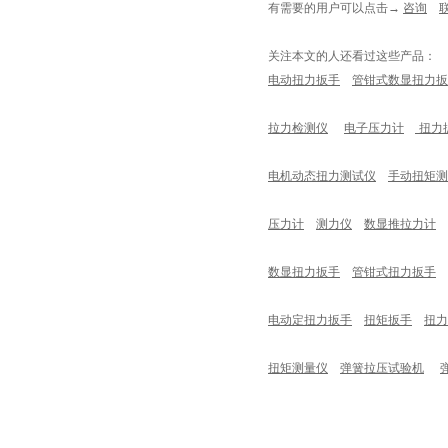
有需要的用户
可以点击
→
咨询
关注本文的人还看过这些产品：
电动扭力扳手
管钳式数显扭力扳
拉力检测仪
电子压力计
扭力
电机动态扭力测试仪
手动扭矩测
压力计
测力仪
数显推拉力计
数显扭力扳手
管钳式扭力扳手
电动定扭力扳手
扭矩扳手
扭力
扭矩测量仪
弹簧拉压试验机