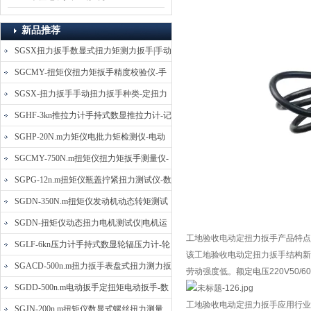
新品推荐
SGSX扭力扳手数显式扭力矩测力扳手|手动
定扭矩检测扳手
SGCMY-扭矩仪扭力矩扳手精度校验仪-手
动扳子扭矩校准仪
SGSX-扭力扳手手动扭力扳手种类-定扭力
矩检测扳手价格
SGHF-3kn推拉力计手持式数显推拉力计-记
忆数据拉压力测力计
SGHP-20N.m力矩仪电批力矩检测仪-电动
螺丝批扭力矩测试仪
SGCMY-750N.m扭矩仪扭力矩扳手测量仪-
校准扳手扭力精度测试仪
SGPG-12n.m扭矩仪瓶盖拧紧扭力测试仪-数
显式瓶盖扭力矩仪
SGDN-350N.m扭矩仪发动机动态转矩测试
仪-动态电机扭矩测量仪
SGDN-扭矩仪动态扭力电机测试仪|电机运
工地验收电动定扭力扳手
产品特点
转摩擦力扭矩仪
SGLF-6kn压力计手持式数显轮辐压力计-轮
该工地验收电动定扭力扳手结构新
辐称重压力测力计
SGACD-500n.m扭力扳手表盘式扭力测力扳
劳动强度低。额定电压220V50/60
手-表盘扭力矩检测扳手
SGDD-500n.m电动扳手定扭矩电动扳手-数
工地验收电动定扭力扳手
应用行业
显式电动定扭力矩扳手
SGJN-200n.m扭矩仪数显式螺丝扭力测量