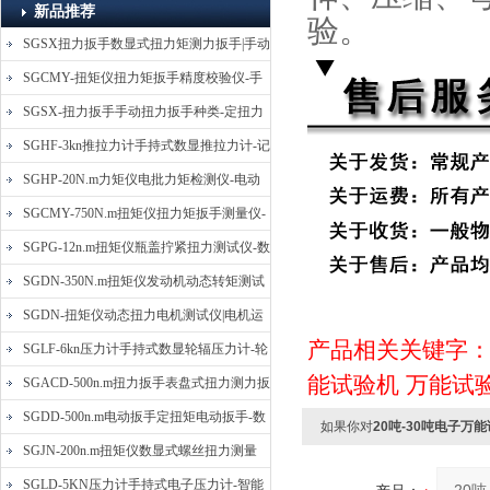
新品推荐
验。
SGSX扭力扳手数显式扭力矩测力扳手|手动
定扭矩检测扳手
SGCMY-扭矩仪扭力矩扳手精度校验仪-手
动扳子扭矩校准仪
SGSX-扭力扳手手动扭力扳手种类-定扭力
矩检测扳手价格
SGHF-3kn推拉力计手持式数显推拉力计-记
忆数据拉压力测力计
SGHP-20N.m力矩仪电批力矩检测仪-电动
螺丝批扭力矩测试仪
SGCMY-750N.m扭矩仪扭力矩扳手测量仪-
校准扳手扭力精度测试仪
SGPG-12n.m扭矩仪瓶盖拧紧扭力测试仪-数
显式瓶盖扭力矩仪
SGDN-350N.m扭矩仪发动机动态转矩测试
仪-动态电机扭矩测量仪
SGDN-扭矩仪动态扭力电机测试仪|电机运
产品相关关键字
转摩擦力扭矩仪
SGLF-6kn压力计手持式数显轮辐压力计-轮
能试验机
万能试
辐称重压力测力计
SGACD-500n.m扭力扳手表盘式扭力测力扳
手-表盘扭力矩检测扳手
SGDD-500n.m电动扳手定扭矩电动扳手-数
如果你对
20吨-30吨电子万
显式电动定扭力矩扳手
SGJN-200n.m扭矩仪数显式螺丝扭力测量
仪-螺栓扭力矩测试仪
SGLD-5KN压力计手持式电子压力计-智能