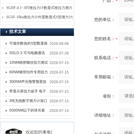
产品：
电子式压力测力计
SGHF-0.1~30T推拉力计数显式推拉力测力
计-数字拉压力双向测力仪
SGSF-10kn推拉力计外置数显式S型测力计|
您的单位：
手持连线式拉压力计
技术文章
您的姓名：
可储存数值的S型数显推
2026-08-06
拉力计 SGSF-100外置
SGLD-3 可与电脑通讯
2026-07-28
联系电话：
式测力计
的无线测力计 0.03-3T化
10NM精密螺丝扭力测试
2026-07-15
工行业用遥控式推拉力
专用扭矩扳手,产线质检
60NM钢管扣件专用扭力
2026-07-15
常用邮箱：
计
螺丝扭力专用扳手厂家
扳手 脚手架扭力检测扳
300NM声光预警预置扭
2026-07-15
手 工地扣件扭矩扳手品
力扳手 工业紧固专用数
带显示屏扭力扳手 电子
2026-07-15
省份：
牌
显扭力工具厂家
数显扭力扳手 20NM精
3吨无线数字测力计港口
2026-07-15
准可调力矩扳手品牌
吊装专用
5000NM以下的塔吊紧
2026-07-14
详细地址：
固大扭力电动扳手 塔机
安装电动扳手厂家