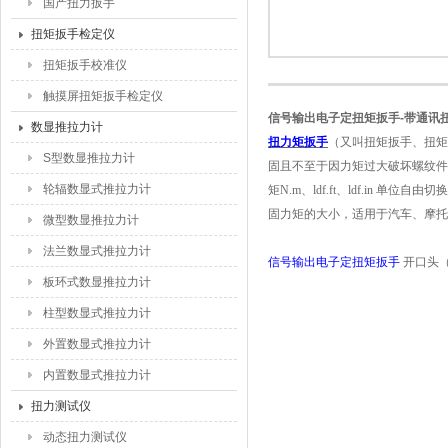
国产扭力扳手
扭矩扳手检定仪
扭矩扳手校准仪
触摸屏扭矩扳手检定仪
信号输出电子定扭矩扳手-带通讯
数显推拉力计
扭力矩扳手
（又叫扭矩扳手、扭矩
S型数显推拉力计
固且不至于因力矩过大破坏螺纹件
轮辐数显式推拉力计
矩N.m、ldf.ft、ldf.in
固力矩的大小，
适用于汽车、摩托
微型数显推拉力计
法兰数显式推拉力计
信号输出电子定扭矩扳手
开口
头
板环式数显推拉力计
柱型数显式推拉力计
外置数显式推拉力计
内置数显式推拉力计
扭力测试仪
动态扭力测试仪