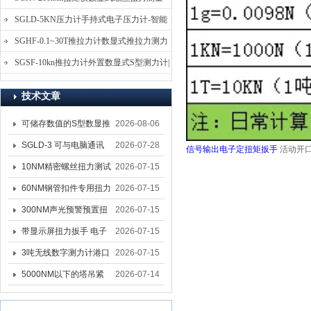
仪-螺栓扭力矩测试仪
SGLD-5KN压力计手持式电子压力计-智能
电子式压力测力计
SGHF-0.1~30T推拉力计数显式推拉力测力
计-数字拉压力双向测力仪
SGSF-10kn推拉力计外置数显式S型测力计|
手持连线式拉压力计
技术文章
可储存数值的S型数显推
2026-08-06
拉力计 SGSF-100外置
SGLD-3 可与电脑通讯
2026-07-28
信号输出电子定扭矩扳手
活动开
式测力计
的无线测力计 0.03-3T化
10NM精密螺丝扭力测试
2026-07-15
工行业用遥控式推拉力
专用扭矩扳手,产线质检
60NM钢管扣件专用扭力
2026-07-15
计
螺丝扭力专用扳手厂家
扳手 脚手架扭力检测扳
300NM声光预警预置扭
2026-07-15
手 工地扣件扭矩扳手品
力扳手 工业紧固专用数
带显示屏扭力扳手 电子
2026-07-15
牌
显扭力工具厂家
数显扭力扳手 20NM精
3吨无线数字测力计港口
2026-07-15
准可调力矩扳手品牌
吊装专用
5000NM以下的塔吊紧
2026-07-14
固大扭力电动扳手 塔机