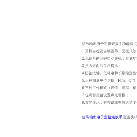
信号输出电子定扭矩扳手功能特点
1.
开机自检及自动置零；面板式软
2.
无信号两分钟自动关机；存储功
3.
扭力方向和欠压提示；
4.
防蚀按键、低耗电和长期稳定性
5.
三种测量单位切换（
N.m
、
lbf.ft
6.
三种工作模式（峰值、跟踪、预
7.
任意警报值设置声光警报；
8.
背光显示，有按键或有较大值变
信号输出电子定扭矩扳手
瓶盖头
(