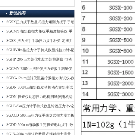
新品推荐
SGSX扭力扳手数显式扭力矩测力扳手|手动
定扭矩检测扳手
SGCMY-扭矩仪扭力矩扳手精度校验仪-手
动扳子扭矩校准仪
SGSX-扭力扳手手动扭力扳手种类-定扭力
矩检测扳手价格
SGHF-3kn推拉力计手持式数显推拉力计-记
忆数据拉压力测力计
SGHP-20N.m力矩仪电批力矩检测仪-电动
螺丝批扭力矩测试仪
SGCMY-750N.m扭矩仪扭力矩扳手测量仪-
校准扳手扭力精度测试仪
SGPG-12n.m扭矩仪瓶盖拧紧扭力测试仪-数
显式瓶盖扭力矩仪
SGDN-350N.m扭矩仪发动机动态转矩测试
仪-动态电机扭矩测量仪
SGDN-扭矩仪动态扭力电机测试仪|电机运
转摩擦力扭矩仪
SGLF-6kn压力计手持式数显轮辐压力计-轮
辐称重压力测力计
SGACD-500n.m扭力扳手表盘式扭力测力扳
手-表盘扭力矩检测扳手
SGDD-500n.m电动扳手定扭矩电动扳手-数
显式电动定扭力矩扳手
SGJN-200n.m扭矩仪数显式螺丝扭力测量