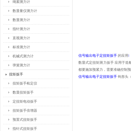
绳索测力计
数显量仪测力计
数显测力计
指针测力计
直视测力计
标准测力计
信号输出电子定扭矩扳手
的应用
∶
机械式测力计
数显式定扭矩测力扳手
应用于造
弹簧测力计
都要施加预紧力
，需要
准确控制预
扭矩扳手
信号输出电子定扭矩扳手
钩形头
扭矩扳手检定仪
数显扭矩扳手
定扭矩电动扳手
扭矩扳手倍增器
预置式扭矩扳手
指针式扭矩扳手