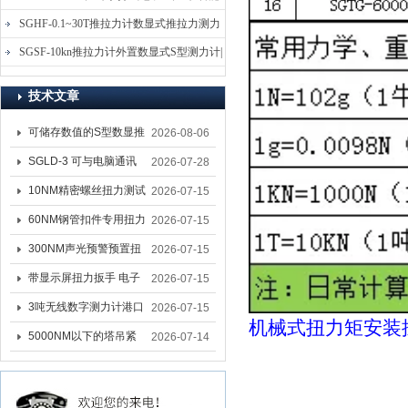
电子式压力测力计
SGHF-0.1~30T推拉力计数显式推拉力测力
计-数字拉压力双向测力仪
SGSF-10kn推拉力计外置数显式S型测力计|
手持连线式拉压力计
技术文章
可储存数值的S型数显推
2026-08-06
拉力计 SGSF-100外置
SGLD-3 可与电脑通讯
2026-07-28
式测力计
的无线测力计 0.03-3T化
10NM精密螺丝扭力测试
2026-07-15
工行业用遥控式推拉力
专用扭矩扳手,产线质检
60NM钢管扣件专用扭力
2026-07-15
计
螺丝扭力专用扳手厂家
扳手 脚手架扭力检测扳
300NM声光预警预置扭
2026-07-15
手 工地扣件扭矩扳手品
力扳手 工业紧固专用数
带显示屏扭力扳手 电子
2026-07-15
牌
显扭力工具厂家
数显扭力扳手 20NM精
3吨无线数字测力计港口
2026-07-15
机械式扭力矩安装
准可调力矩扳手品牌
吊装专用
5000NM以下的塔吊紧
2026-07-14
固大扭力电动扳手 塔机
安装电动扳手厂家