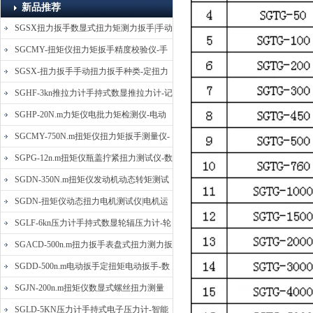
新品推荐
SGSX扭力扳手数显式扭力矩测力扳手|手动
定扭矩检测扳手
SGCMY-扭矩仪扭力矩扳手精度校验仪-手
动扳子扭矩校准仪
SGSX-扭力扳手手动扭力扳手种类-定扭力
矩检测扳手价格
SGHF-3kn推拉力计手持式数显推拉力计-记
忆数据拉压力测力计
SGHP-20N.m力矩仪电批力矩检测仪-电动
螺丝批扭力矩测试仪
SGCMY-750N.m扭矩仪扭力矩扳手测量仪-
校准扳手扭力精度测试仪
SGPG-12n.m扭矩仪瓶盖拧紧扭力测试仪-数
显式瓶盖扭力矩仪
SGDN-350N.m扭矩仪发动机动态转矩测试
仪-动态电机扭矩测量仪
SGDN-扭矩仪动态扭力电机测试仪|电机运
转摩擦力扭矩仪
SGLF-6kn压力计手持式数显轮辐压力计-轮
辐称重压力测力计
SGACD-500n.m扭力扳手表盘式扭力测力扳
手-表盘扭力矩检测扳手
SGDD-500n.m电动扳手定扭矩电动扳手-数
显式电动定扭力矩扳手
SGJN-200n.m扭矩仪数显式螺丝扭力测量
仪-螺栓扭力矩测试仪
SGLD-5KN压力计手持式电子压力计-智能