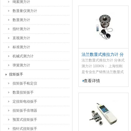
绳索测力计
厂研发的 SGLF系列轮辐数
显式推拉力计为高精度小型
数显量仪测力计
便携式拉压力测试仪器。该
数显测力计
轮辐数显式推拉力计规格种
类丰富，用户可依据测试量
指针测力计
程需求选用对应型号。
直视测力计
标准测力计
法兰数显式推拉力计 分
机械式测力计
体式测力计 100KN
法兰数显式推拉力计 分体式
弹簧测力计
测力计 100KN： 上海恒刚
是专业生产销售法兰数显式
扭矩扳手
推拉力计的厂家，我司的
查看详情
扭矩扳手检定仪
SGFF法兰数显式推拉力计
是一种高精度便携式拉力、
数显扭矩扳手
压力测试仪器。法兰数显式
推拉力计广泛应用于高低压
定扭矩电动扳手
电器、电子、五金制锁、汽
扭矩扳手倍增器
车配件、打火机及点火装
置、制笔、轻工、建筑、渔
预置式扭矩扳手
具、纺织、化工、机械、IT
指针式扭矩扳手
等行业和科研机构作拉压负