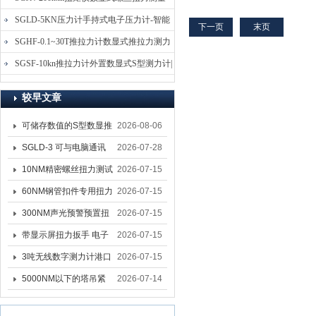
于电子电器、建筑五、轻工
纺织、汽车配件、打火机等
仪-螺栓扭力矩测试仪
SGLD-5KN压力计手持式电子压力计-智能
下一页
末页
点火装置、消器材、制笔、
电子式压力测力计
SGHF-0.1~30T推拉力计数显式推拉力测力
制锁、渔具、化工、动力机
械、科研机构等行业的推拉
计-数字拉压力双向测力仪
SGSF-10kn推拉力计外置数显式S型测力计|
负荷、插拔力测试、性试验
手持连线式拉压力计
等。该机具有数字显示分辨
较早文章
率高,采样速度高,使用等特
点。
可储存数值的S型数显推
2026-08-06
拉力计 SGSF-100外置
SGLD-3 可与电脑通讯
2026-07-28
式测力计
的无线测力计 0.03-3T化
10NM精密螺丝扭力测试
2026-07-15
工行业用遥控式推拉力
专用扭矩扳手,产线质检
60NM钢管扣件专用扭力
2026-07-15
计
螺丝扭力专用扳手厂家
扳手 脚手架扭力检测扳
300NM声光预警预置扭
2026-07-15
手 工地扣件扭矩扳手品
力扳手 工业紧固专用数
带显示屏扭力扳手 电子
2026-07-15
牌
显扭力工具厂家
数显扭力扳手 20NM精
3吨无线数字测力计港口
2026-07-15
准可调力矩扳手品牌
吊装专用
5000NM以下的塔吊紧
2026-07-14
固大扭力电动扳手 塔机