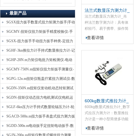
法兰式数显压力测力计_
最新产品
吊秤法兰数字测力计
法兰式数显压力测力计_吊
SGSX扭力扳手数显式扭力矩测力扳手|手动
秤法兰数字测力计：具有体
积轻巧、易于携带、操作简
定扭矩检测扳手
SGCMY-扭矩仪扭力矩扳手精度校验仪-手
便、高精度、高清晰、多功
查看详情
动扳子扭矩校准仪
能、多用途等特点适用于产
SGSX-扭力扳手手动扭力扳手种类-定扭力
品、零配件的拉伸、压缩强
矩检测扳手价格
SGHF-3kn推拉力计手持式数显推拉力计-记
度测试、插拔力测试、破断
测试等。在各式各样的产
忆数据拉压力测力计
SGHP-20N.m力矩仪电批力矩检测仪-电动
品、配件的强度测试中，亦
螺丝批扭力矩测试仪
SGCMY-750N.m扭矩仪扭力矩扳手测量仪-
可结合辅助机台和治具组成
试验机，对不同外形结构的
校准扳手扭力精度测试仪
SGPG-12n.m扭矩仪瓶盖拧紧扭力测试仪-数
物体进行拉压强度试验。
显式瓶盖扭力矩仪
SGDN-350N.m扭矩仪发动机动态转矩测试
仪-动态电机扭矩测量仪
SGDN-扭矩仪动态扭力电机测试仪|电机运
600kg数显式推拉力计_
转摩擦力扭矩仪
数字式拉压力测力计
SGLF-6kn压力计手持式数显轮辐压力计-轮
600kg数显式推拉力计_数字
式拉压力测力计：数显推拉
辐称重压力测力计
SGACD-500n.m扭力扳手表盘式扭力测力扳
力计是一种小型简便多功能
高精度的推力、拉力测试仪
手-表盘扭力矩检测扳手
SGDD-500n.m电动扳手定扭矩电动扳手-数
查看详情
器,标准型数显推拉力计应用
显式电动定扭力矩扳手
SGJN-200n.m扭矩仪数显式螺丝扭力测量