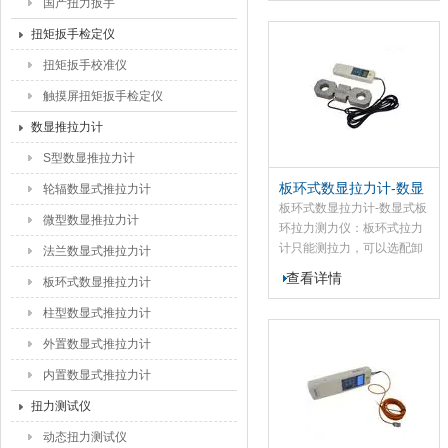
国产扭力扳手
计，SGLF型数显推拉力
计，SGLD型数显推拉力
扭矩扳手检定仪
计，SGZE型数显推拉力计
扭矩扳手校准仪
等一系列产品。应用于高低
压电器、电子、五制锁、汽
触摸屏扭矩扳手检定仪
车配件、制笔、轻工、建
数显推拉力计
筑、渔具、纺织、化工、机
械、IT等行业和科研机构作
S型数显推拉力计
拉压负荷、插拔力测试、性
板环式数显拉力计-数显
轮辐数显式推拉力计
试验等，是数字型的新一代
式板环拉力测力仪
板环式数显拉力计-数显式板
拉压力测试仪器。
微型数显推拉力计
环拉力测力仪：板环式拉力
计只能测拉力，可以选配卸
法兰数显式推拉力计
扣进行拉力测试，板环式数
查看详情
板环式数显推拉力计
显拉力计可以手拿着测，也
可以装在我们的测试台上
柱型数显式推拉力计
面， N（牛顿）、kg（公
外置数显式推拉力计
斤）、lb（磅）三种计测单
位可供选择、相互换算,数据
内置数显式推拉力计
储存功能，可储存447个测
扭力测试仪
试值，峰值保持功能，配软
件可以将存储的数据导出
动态扭力测试仪