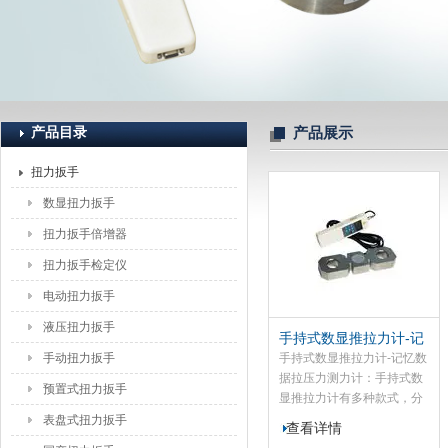
上海恒刚仪器仪表有限公司
产品目录
产品展示
扭力扳手
数显扭力扳手
扭力扳手倍增器
扭力扳手检定仪
电动扭力扳手
液压扭力扳手
手持式数显推拉力计-记
忆数据拉压力测力计
手动扭力扳手
手持式数显推拉力计-记忆数
据拉压力测力计：手持式数
预置式扭力扳手
显推拉力计有多种款式，分
别是SGHF型数显推拉力
表盘式扭力扳手
查看详情
计，SGSF型数显推拉力