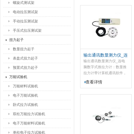
建筑五、轻工纺织、汽车配
螺旋式测试架
件、打火机等点火装置、消
电动拉压测试架
器材、制笔、制锁、渔具、
化工、动力机械、科研机构
手动拉压测试架
等行业的推拉负荷、插拔力
手压式拉压测试架
测试、性试验等。该机具有
数字显示分辨率高,采样速度
扭力起子
高,使用等特点
数显扭力起子
输出通讯数显测力仪_连
表盘式扭力起子
电脑数字式推拉力计
输出通讯数显测力仪_连电
脑数字式推拉力计：数显推
预置式扭力起子
拉力计带计算机通讯软件，
万能试验机
通过USB端口输出，可将力
查看详情
值数据传出个人电脑并保存
万能材料试验机
到电子表格中，并能将多组
电子万能试验机
数据生成曲线图形，做统
计、分析等相关处理；是一
卧式拉力试验机
种小型简便多功能高精度的
双柱万能拉力试验机
推力、拉力测试仪器,
电子万能材料试验机
单柱电子拉力试验机