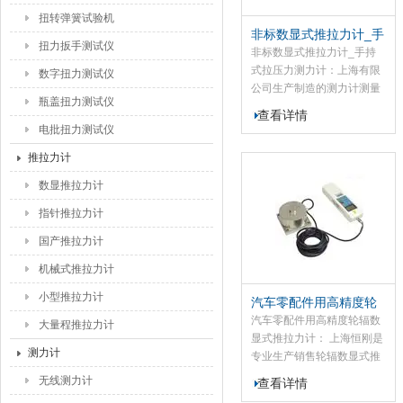
来，也可以连电脑，软件里
扭转弹簧试验机
面有曲线图，充电使用。
非标数显式推拉力计_手
扭力扳手测试仪
持式拉压力测力计
非标数显式推拉力计_手持
式拉压力测力计：上海有限
数字扭力测试仪
公司生产制造的测力计测量
瓶盖扭力测试仪
精度高，可靠性强，提高工
查看详情
作质量及工作效率。数显测
电批扭力测试仪
力仪包括加力装置、测力装
推拉力计
置、传力装置、此款数显推
拉力计通过手持式提升、直
数显推拉力计
接测力的工作方式，大幅提
指针推拉力计
高测量数据的可靠性与度，
提高工作质量及工作效率，
国产推拉力计
可操作性强。
机械式推拉力计
小型推拉力计
汽车零配件用高精度轮
辐数显式推拉力计
汽车零配件用高精度轮辐数
大量程推拉力计
显式推拉力计： 上海恒刚是
测力计
专业生产销售轮辐数显式推
拉力计的厂家，我司的轮辐
无线测力计
查看详情
数显式推拉力计的厂家，本