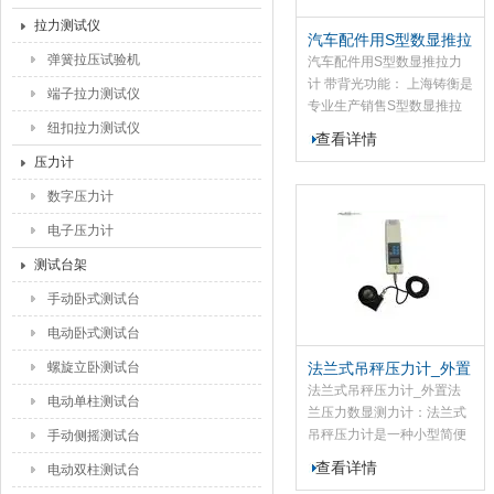
荷、插拔力测试、破坏性试
拉力测试仪
汽车配件用S型数显推拉
验等，是数字型的新一代拉
弹簧拉压试验机
力计 带背光功能
汽车配件用S型数显推拉力
压力测试仪器。
计 带背光功能： 上海铸衡是
端子拉力测试仪
专业生产销售S型数显推拉
纽扣拉力测试仪
力计的厂家，我司的SGSF
查看详情
系列的S型数显推拉力计是
压力计
自主研发的新一代高精度拉
压力测试仪器。该S型数显
数字压力计
推拉力计广泛应用于高低压
电子压力计
电器、电子、五金制锁、汽
车配件、点火装置、制笔、
测试台架
轻工、建筑、渔具、纺织、
手动卧式测试台
化工、机械、IT等行业和科
研机构作拉压负荷、插拔力
电动卧式测试台
测试、破坏性试验等，是数
螺旋立卧测试台
法兰式吊秤压力计_外置
字型的新一代拉压力测试仪
法兰压力数显测力计
法兰式吊秤压力计_外置法
器。
电动单柱测试台
兰压力数显测力计：法兰式
吊秤压力计是一种小型简便
手动侧摇测试台
多功能高精度的推力、拉力
查看详情
电动双柱测试台
测试仪器,应用于电子电器、