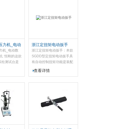
起重设备和车
压力机_电动
浙江定扭矩电动扳手
试验机
力机_电动数
浙江定扭矩电动扳手：本款
: 恒刚的这款
SGDD型定扭矩电动扳手具
动双柱测试台是
有自动控制扭矩功能是装配
列和SGNK系
螺纹件及螺栓的机械化施工
查看详情
套用的推拉负
工具。我定扭矩电动扳手应
电动双柱测试
用于栓焊结构桥梁的架设，
结构，具有稳
厂房、塔架及化工、冶、发
使用等优...
电设备的安装。此款定扭矩
电动扳...