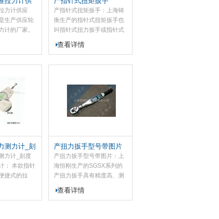
推拉力计供
产指针式扭矩扳手
拉力计供应
产指针式扭矩扳手：上海铸
是生产供应轮
衡生产的指针式扭矩扳手也
力计的厂家。
叫指针式扭力扳手或指针式
系列轮辐数显式
力矩扳手。本款指针式扭矩
查看详情
F系列推拉力计
扳具有读数直观；双向扭矩
轮辐数显式推
测试；峰值操持功能；定值
产品的推拉负
扭矩测试。
力测试、试验
力测力计_刻
产扭力扳手型号带图片
压力计
测力计_刻度
产扭力扳手型号带图片：上
计： 本款指针
海恒刚生产的SGSX系列的
便捷式的拉
产扭力扳手具有精度高、测
仪器，该指针
量准确、稳定、耗电量低、
查看详情
高精度、易操
操作简单等特点，该产扭力
示牛顿和公斤
扳手是螺栓紧固检测及控制
优点，而且有
工具。