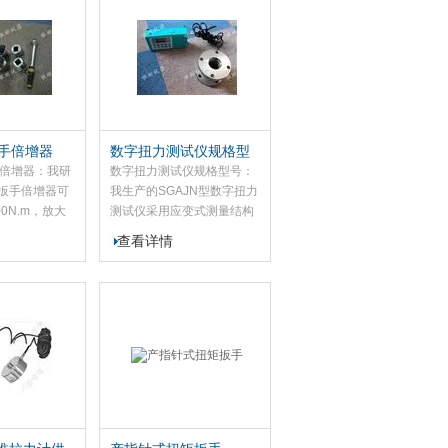
等特点；
按钮等固定强度很重要的一
项标准...
扳手倍增器
数字扭力测试仪规格型
号
手倍增器：我研
数字扭力测试仪规格型号：
扳手倍增器可
我生产的SGAJN型数字扭力
00N.m，放大
测试仪采用应变式测量结构
。本款扭矩扳手
和数字化处理。该数字扭力
查看详情
人员用小力获
测试仪适合于各类静态扭力
同时也了输出
测试和扭力扳手的在线检测
±４%。
和校验。