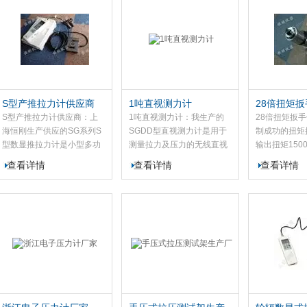
值（PEAK）测试及连续荷
火机及点火装置、制笔、轻
简单、可换头
重值...
工、建筑...
S型产推拉力计供应商
1吨直视测力计
28倍扭矩
S型产推拉力计供应商：上
1吨直视测力计：我生产的
28倍扭矩扳
海恒刚生产供应的SG系列S
SGDD型直视测力计是用于
制成功的扭矩
型数显推拉力计是小型多功
测量拉力及压力的无线直视
输出扭矩150
能高精度的推拉力测试仪
测量仪器。此款直视测力计
倍数为28倍
查看详情
查看详情
查看详情
器。该S型数显推拉力计适
可配置我公180仪表，带
倍增器使操作
用于产品的推拉负荷测试、
USB接口，可与计算机通
得大的扭矩，
底压力测试，试验等。
讯，操作简便，可通过180
扭矩的精度≤
仪表无线双向通讯实现标
定，置...