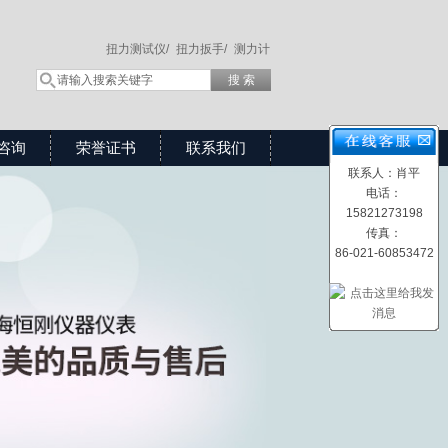
扭力测试仪/
扭力扳手/
测力计
咨询
荣誉证书
联系我们
联系人：肖平
电话：
15821273198
传真：
86-021-60853472