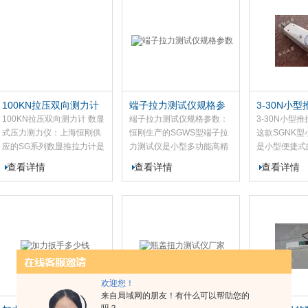
扭矩扳手的扭矩，产品涉及
高、试件装夹
拧紧力...
特点。
100KN拉压双向测力计
端子拉力测试仪规格参
3-30N小
数显式压力测力仪
数
100KN拉压双向测力计 数显
端子拉力测试仪规格参数：
3-30N小型
式压力测力仪：上海恒刚供
恒刚生产的SGWS型端子拉
这款SGNK
应的SG系列数显推拉力计是
力测试仪是小型多功能高精
是小型便捷式
高精度小型便携式拉力压力
度的推拉力测试仪器。本款
测试仪器。此
查看详情
查看详情
查看详情
测试仪器。该数显推拉力计
端子拉力测试仪适用于产品
计现应用于车
应用于高低压电器、电子、
的推拉负荷测试、拉拔力测
低压电器、五
五制锁、汽车配件、打火机
试，试验等。此款端子拉力
件、粘胶化工
及点火装置、制笔、轻
测试仪具有数字显示分辨率
火装置、制笔
工、...
高，使...
筑、...
欢迎您！
来自局域网的朋友！有什么可以帮助您的