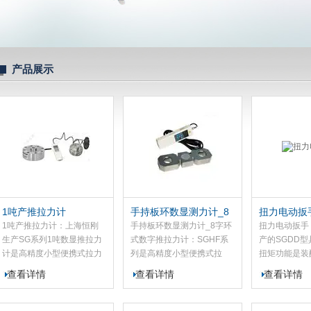
产品展示
1吨产推拉力计
手持板环数显测力计_8
扭力电动扳
字环式数字推拉力计
1吨产推拉力计：上海恒刚
手持板环数显测力计_8字环
扭力电动扳手
生产SG系列1吨数显推拉力
式数字推拉力计：SGHF系
产的SGDD
计是高精度小型便携式拉力
列是高精度小型便携式拉
扭矩功能是装
压力测试仪器。该数显推拉
力、压力测试仪器。该应用
栓的机械化施
查看详情
查看详情
查看详情
力计应用于高低压电器、电
于高低压电器、电子、五制
用于栓焊结构
子、五制锁、汽车配件、打
锁、汽车配件、打火机及点
厂房、塔架及
火机及点火装置、制笔、轻
火装置、制笔、轻工、建
电设备的安装