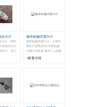
、操作简单等
轮、开口、梅花）可换等...
型推拉力计
修井机械式测力计
推拉力计：我的
修井机械式测力计：上海恒
型小型推拉力计
刚生产销售的SGJX型机械
的拉力、压力
式测力计机是“修井工人的眼
款小型推拉力
睛”。此款机械式测力计可测
查看详情
间和电子、高
试较大负荷的推力、拉力测
制锁、汽车配
试仪器。
、打火机及点
、轻工、建