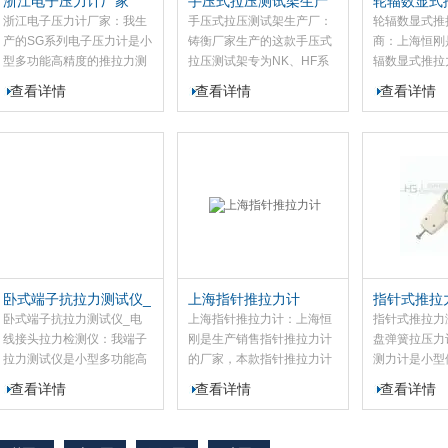
浙江电子压力计厂家
手压式拉压测试架生产
轮辐数显式
厂
应商
浙江电子压力计厂家：我生
手压式拉压测试架生产厂：
轮辐数显式推
产的SG系列电子压力计是小
铸衡厂家生产的这款手压式
商：上海恒刚
型多功能高精度的推拉力测
拉压测试架专为NK、HF系
辐数显式推拉
试仪器。该电子压力计适用
列推拉力计配备。此款手压
我的SGYF
查看详情
查看详情
查看详情
于产品的推拉负荷测试、底
式拉压测试架可组合成不同
推拉力计是L
压力测试，试验等。
用途的试验机台，进行准确
的升级版，该
的拉压负荷、插拔力、性试
拉力计适用于
验等测试。
荷测试，插拔
等，并...
卧式端子抗拉力测试仪_
上海指针推拉力计
指针式推拉
电线接头拉力检测仪
度盘弹簧拉
卧式端子抗拉力测试仪_电
上海指针推拉力计：上海恒
指针式推拉力
线接头拉力检测仪：我端子
刚是生产销售指针推拉力计
盘弹簧拉压力
拉力测试仪是小型多功能高
的厂家，本款指针推拉力计
测力计是小型
精度的推拉力测试仪器。本
可供江河运输、海洋捕捞的
力、压力测试
查看详情
查看详情
查看详情
款端子拉力测试仪适用于产
拉力测量；可供捞海带及其
测力计不具有
品的推拉负荷测试、于拔力
他海产品的重量计量；可供
作、可同时显
测试，试验等。
机械设备的牵引力测量；可
单位、捷带之