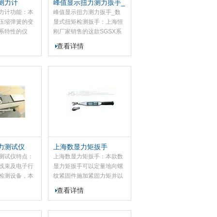
测力计
峰值显示扭力测力扳手_
数显式扭矩检测扳手
力计功能：本
峰值显示扭力测力扳手_数
压缩弹簧的变
显式扭矩检测扳手：上海恒
系特性的仪
刚厂家销售的这款SGSX系
拉伸和压缩弹
列数显扭力扳手是螺栓紧固
查看详情
长度下的工作
检测及控制工具，此款
可用于簧片、橡
SGSX数显扭力扳手具有精
的弹力负荷测
度高、测量准确、稳定、耗
电量低、操作简单、可换头
等特点
力测试仪
上海数显力矩扳手
测试仪特点：
上海数显力矩扳手：本款数
线束及电子行
显力矩扳手可以定量地向螺
检测设备，本
纹紧固件施加紧固力矩并以
接线端子的拉
数字的形式显示紧固力矩的
查看详情
NK、HF推拉
大小。该数显力矩扳手具有
我具有设备小
精度高（±4％）、造型美
、测量精度
观、使用、性好、头部（棘