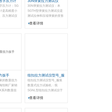
数字压力计
30N弹簧拉力测试仪
字压力计：SG
30N弹簧拉力测试仪：本
计是高精度小
SGTH型弹簧拉力测试仪是
、压力测试仪
测试拉伸和压缩弹簧的变形
字压力计具有高
量和负荷关系特性的仪器。
查看详情
。自动关机时
此款弹簧拉力测试仪适用拉
电池容量显示
伸和压缩弹簧的一定工作长
度下的工作负荷测试,也可用
于簧片、橡胶等弹性器件的
弹力...
力扳手
纽扣拉力测试仪型号_服
装数显式拉力试验机
家的数显扭力
纽扣拉力测试仪型号_服装
海恒刚厂家销
数显式拉力试验机：我
SX系列数显扭
SGNL型纽扣拉力测试仪于
紧固检测及控
测量钮扣的扣合力或脱离衣
查看详情
SGSX数显扭
物力。本款纽扣拉力测试仪
度高、测量准
可配置SGNK、SGHF推拉
电量低、操作
力计和夹具主要检测钮扣、