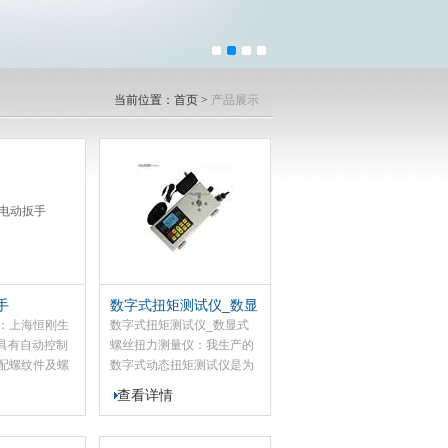
当前位置：
首页
>
产品展示
手
数字式扭矩测试仪_数显
式螺丝扭力测量仪
：上海恒刚生
数字式扭矩测试仪_数显式
型具有自动控制
螺丝扭力测量仪：我生产的
配螺纹件及螺
数字式动态扭矩测试仪是为
工工具。我应
测试和检测动态扭矩而设计
查看详情
桥梁的架设，
制造的一种智能化计量仪器
化工、冶、发
。此款还应用