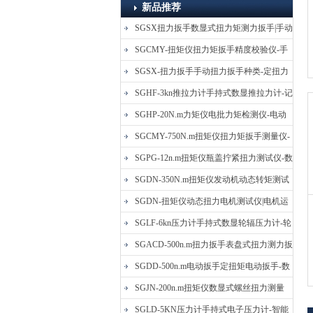
新品推荐
SGSX扭力扳手数显式扭力矩测力扳手|手动
定扭矩检测扳手
SGCMY-扭矩仪扭力矩扳手精度校验仪-手
动扳子扭矩校准仪
SGSX-扭力扳手手动扭力扳手种类-定扭力
矩检测扳手价格
SGHF-3kn推拉力计手持式数显推拉力计-记
忆数据拉压力测力计
SGHP-20N.m力矩仪电批力矩检测仪-电动
螺丝批扭力矩测试仪
SGCMY-750N.m扭矩仪扭力矩扳手测量仪-
校准扳手扭力精度测试仪
SGPG-12n.m扭矩仪瓶盖拧紧扭力测试仪-数
显式瓶盖扭力矩仪
SGDN-350N.m扭矩仪发动机动态转矩测试
仪-动态电机扭矩测量仪
SGDN-扭矩仪动态扭力电机测试仪|电机运
转摩擦力扭矩仪
SGLF-6kn压力计手持式数显轮辐压力计-轮
辐称重压力测力计
SGACD-500n.m扭力扳手表盘式扭力测力扳
手-表盘扭力矩检测扳手
SGDD-500n.m电动扳手定扭矩电动扳手-数
显式电动定扭力矩扳手
SGJN-200n.m扭矩仪数显式螺丝扭力测量
仪-螺栓扭力矩测试仪
SGLD-5KN压力计手持式电子压力计-智能