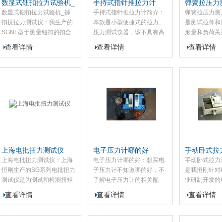
数显式钮扣拉力试验机_
手持式指针推拉力计
弹簧拉压力
裤扣抗拉力测试仪
数显式钮扣拉力试验机_裤
手持式指针推拉力计简介：
弹簧拉压力测
扣抗拉力测试仪：我生产的
本款是小型便捷式的拉力、
是测试拉伸和
SGNL型于测量钮扣的扣合
压力测试仪器，该不具有高
形量和负荷关
力或脱离衣物力。本款可配
精度、易操作、可同时显示
器。此款适用
查看详情
查看详情
查看详情
置SGNK、SGHF推拉力计
牛顿和公斤单位、捷带之优
簧的一定工作
和夹具主要检测钮扣、按钮
点，而且有一个可作荷重峰
负荷测试,也
等固定强度很重要的一项标
值（PEAK）测试及连续荷
胶等弹性器件
准，尤其是在婴儿和儿童服
重值（TRACK）测试切换
试。
装...
使...
上海电批扭力测试仪
电子压力计哪的好
手动卧式拉
上海电批扭力测试仪：上海
电子压力计哪的好：想买电
手动卧式拉力
恒刚生产的SG系列电批扭力
子压力计不知道哪的好，不
是我恒刚针对
测试仪是为测试和检测扭矩
了解电子压力计的相关配
业研制开发的
而设计制造的智能化多功能
置，不要紧，来上海恒刚公
款于检测线束
查看详情
查看详情
查看详情
计量仪器。此款电批扭力测
吧！恒刚生产的SG系列电子
脱力。可配置
试仪主要用于检测和校正电
压力计是高精度小型便携式
力计和夹具，
动风动螺丝批、扭矩起子、
拉力压力测试仪器。
巧、操作准确