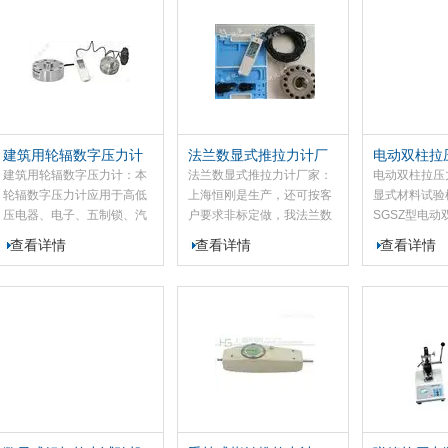
工、建筑、渔具、纺织、化
筑、渔具、纺织、化工、机
于大型机械、
工、机...
械、IT...
辆装配...
建筑用轮辐数字压力计
法兰数显式推拉力计厂
电动双柱拉
家
数显式材料
建筑用轮辐数字压力计：本
法兰数显式推拉力计厂家：
电动双柱拉压
轮辐数字压力计应用于高低
上海恒刚是生产，还可按客
显式材料试验机
压电器、电子、五制锁、汽
户要求非标定做，我法兰数
SGSZ型电
车配件、打火机及点火装
显式推拉力计是一种小型多
专为SGHF系
查看详情
查看详情
查看详情
置、制笔、轻工、建筑、渔
功能高精度的负荷测试仪
列推拉力计配
具、纺织、化工、机械、IT
器，适用于拉力、压力、张
荷测试台。本
等行业和科研机构作拉压负
力负荷测试，试验等，此款
台采用双立杆
荷、插拔力测试、性试验
法兰数显式推拉力计具有数
定性好，适用，
等，此刻轮...
字显示分辨...