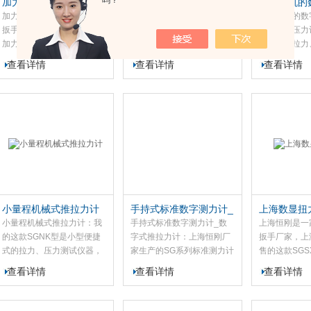
吗？
加力扳手多少钱
瓶盖扭力测试仪厂家
自动关机的
加力扳手多少钱：想买加力
瓶盖扭力测试仪厂家：上海
自动关机的数
扳手不知道多少钱，不了解
恒刚是生产，我瓶盖扭力测
系列数字压力
加力扳手的相关配置，到恒
试仪为测试和检测瓶盖开合
型便携式拉力
刚来。上海恒刚生产的
扭矩而设计制造的一种智能
器。 本款数
查看详情
查看详情
查看详情
SGBZQ加力扳手可输出扭矩
化多功能计量仪器，该款瓶
精度高分辨率
15000N.m，放大倍数为28
盖扭力测试仪适用于瓶装包
间设置功能。
倍，本款加力扳手可以使操
装产品、吸嘴包装产品、软
功能。
作人员用小力获得大的扭
管包装产品的瓶盖锁紧、开
矩...
启的扭矩...
小量程机械式推拉力计
手持式标准数字测力计_
上海数显扭
数字式推拉力计
小量程机械式推拉力计：我
手持式标准数字测力计_数
上海恒刚是一
的这款SGNK型是小型便捷
字式推拉力计：上海恒刚厂
扳手厂家，上
式的拉力、压力测试仪器，
家生产的SG系列标准测力计
售的这款SG
该机械式推拉力计不具有高
是高精度小型便携式拉力、
力扳手是螺栓
查看详情
查看详情
查看详情
精度、易操作、可同时显示
压力测试仪器。该标准测力
制工具，此款
牛顿和公斤单位、捷带之优
计应用于高低压电器、电
力扳手具有精
点，而且有一个可作荷重峰
子、五制锁、汽车配件、打
确、稳定、耗