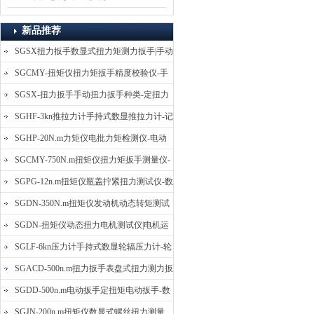
新品推荐
SGSX扭力扳手数显式扭力矩测力扳手|手动
定扭矩检测扳手
SGCMY-扭矩仪扭力矩扳手精度校验仪-手
动扳子扭矩校准仪
SGSX-扭力扳手手动扭力扳手种类-定扭力
矩检测扳手价格
SGHF-3kn推拉力计手持式数显推拉力计-记
忆数据拉压力测力计
SGHP-20N.m力矩仪电批力矩检测仪-电动
螺丝批扭力矩测试仪
SGCMY-750N.m扭矩仪扭力矩扳手测量仪-
校准扳手扭力精度测试仪
SGPG-12n.m扭矩仪瓶盖拧紧扭力测试仪-数
显式瓶盖扭力矩仪
SGDN-350N.m扭矩仪发动机动态转矩测试
仪-动态电机扭矩测量仪
SGDN-扭矩仪动态扭力电机测试仪|电机运
转摩擦力扭矩仪
SGLF-6kn压力计手持式数显轮辐压力计-轮
辐称重压力测力计
SGACD-500n.m扭力扳手表盘式扭力测力扳
手-表盘扭力矩检测扳手
SGDD-500n.m电动扳手定扭矩电动扳手-数
显式电动定扭力矩扳手
SGJN-200n.m扭矩仪数显式螺丝扭力测量