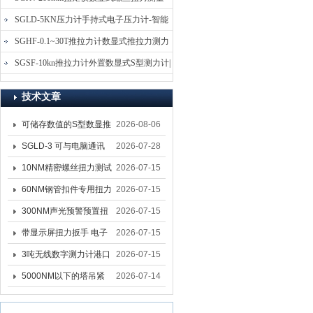
仪-螺栓扭力矩测试仪
SGLD-5KN压力计手持式电子压力计-智能
电子式压力测力计
SGHF-0.1~30T推拉力计数显式推拉力测力
计-数字拉压力双向测力仪
SGSF-10kn推拉力计外置数显式S型测力计|
手持连线式拉压力计
技术文章
可储存数值的S型数显推
2026-08-06
拉力计 SGSF-100外置
SGLD-3 可与电脑通讯
2026-07-28
式测力计
的无线测力计 0.03-3T化
10NM精密螺丝扭力测试
2026-07-15
工行业用遥控式推拉力
专用扭矩扳手,产线质检
60NM钢管扣件专用扭力
2026-07-15
计
螺丝扭力专用扳手厂家
扳手 脚手架扭力检测扳
300NM声光预警预置扭
2026-07-15
手 工地扣件扭矩扳手品
力扳手 工业紧固专用数
带显示屏扭力扳手 电子
2026-07-15
牌
显扭力工具厂家
数显扭力扳手 20NM精
3吨无线数字测力计港口
2026-07-15
准可调力矩扳手品牌
吊装专用
5000NM以下的塔吊紧
2026-07-14
固大扭力电动扳手 塔机