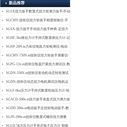
新品推荐
SGSX扭力扳手数显式扭力矩测力扳手|手动
定扭矩检测扳手
SGCMY-扭矩仪扭力矩扳手精度校验仪-手
动扳子扭矩校准仪
SGSX-扭力扳手手动扭力扳手种类-定扭力
矩检测扳手价格
SGHF-3kn推拉力计手持式数显推拉力计-记
忆数据拉压力测力计
SGHP-20N.m力矩仪电批力矩检测仪-电动
螺丝批扭力矩测试仪
SGCMY-750N.m扭矩仪扭力矩扳手测量仪-
校准扳手扭力精度测试仪
SGPG-12n.m扭矩仪瓶盖拧紧扭力测试仪-数
显式瓶盖扭力矩仪
SGDN-350N.m扭矩仪发动机动态转矩测试
仪-动态电机扭矩测量仪
SGDN-扭矩仪动态扭力电机测试仪|电机运
转摩擦力扭矩仪
SGLF-6kn压力计手持式数显轮辐压力计-轮
辐称重压力测力计
SGACD-500n.m扭力扳手表盘式扭力测力扳
手-表盘扭力矩检测扳手
SGDD-500n.m电动扳手定扭矩电动扳手-数
显式电动定扭力矩扳手
SGJN-200n.m扭矩仪数显式螺丝扭力测量
仪-螺栓扭力矩测试仪
SGLD-5KN压力计手持式电子压力计-智能