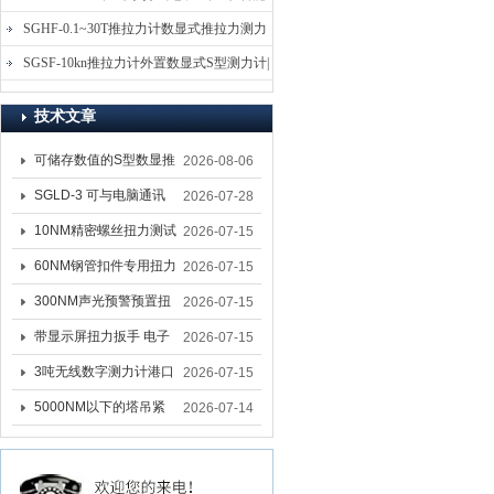
电子式压力测力计
SGHF-0.1~30T推拉力计数显式推拉力测力
计-数字拉压力双向测力仪
SGSF-10kn推拉力计外置数显式S型测力计|
手持连线式拉压力计
技术文章
可储存数值的S型数显推
2026-08-06
拉力计 SGSF-100外置
SGLD-3 可与电脑通讯
2026-07-28
式测力计
的无线测力计 0.03-3T化
10NM精密螺丝扭力测试
2026-07-15
工行业用遥控式推拉力
专用扭矩扳手,产线质检
60NM钢管扣件专用扭力
2026-07-15
计
螺丝扭力专用扳手厂家
扳手 脚手架扭力检测扳
300NM声光预警预置扭
2026-07-15
手 工地扣件扭矩扳手品
力扳手 工业紧固专用数
带显示屏扭力扳手 电子
2026-07-15
牌
显扭力工具厂家
数显扭力扳手 20NM精
3吨无线数字测力计港口
2026-07-15
准可调力矩扳手品牌
吊装专用
5000NM以下的塔吊紧
2026-07-14
固大扭力电动扳手 塔机
安装电动扳手厂家