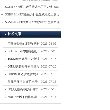
仪-螺栓扭力矩测试仪
SGLD-5KN压力计手持式电子压力计-智能
电子式压力测力计
SGHF-0.1~30T推拉力计数显式推拉力测力
计-数字拉压力双向测力仪
SGSF-10kn推拉力计外置数显式S型测力计|
手持连线式拉压力计
技术文章
可储存数值的S型数显推
2026-08-06
拉力计 SGSF-100外置
SGLD-3 可与电脑通讯
2026-07-28
式测力计
的无线测力计 0.03-3T化
10NM精密螺丝扭力测试
2026-07-15
工行业用遥控式推拉力
专用扭矩扳手,产线质检
60NM钢管扣件专用扭力
2026-07-15
计
螺丝扭力专用扳手厂家
扳手 脚手架扭力检测扳
300NM声光预警预置扭
2026-07-15
手 工地扣件扭矩扳手品
力扳手 工业紧固专用数
带显示屏扭力扳手 电子
2026-07-15
牌
显扭力工具厂家
数显扭力扳手 20NM精
3吨无线数字测力计港口
2026-07-15
准可调力矩扳手品牌
吊装专用
5000NM以下的塔吊紧
2026-07-14
固大扭力电动扳手 塔机