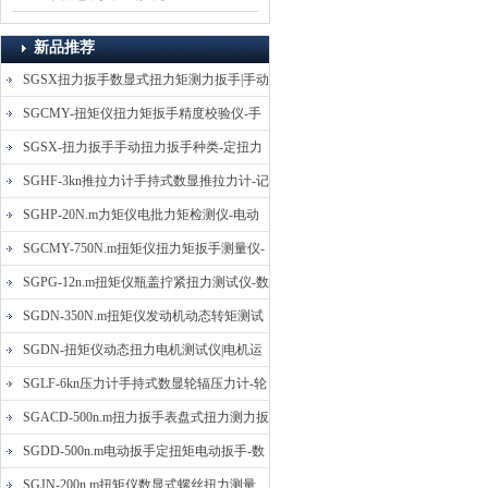
新品推荐
SGSX扭力扳手数显式扭力矩测力扳手|手动
定扭矩检测扳手
SGCMY-扭矩仪扭力矩扳手精度校验仪-手
动扳子扭矩校准仪
SGSX-扭力扳手手动扭力扳手种类-定扭力
矩检测扳手价格
SGHF-3kn推拉力计手持式数显推拉力计-记
忆数据拉压力测力计
SGHP-20N.m力矩仪电批力矩检测仪-电动
螺丝批扭力矩测试仪
SGCMY-750N.m扭矩仪扭力矩扳手测量仪-
校准扳手扭力精度测试仪
SGPG-12n.m扭矩仪瓶盖拧紧扭力测试仪-数
显式瓶盖扭力矩仪
SGDN-350N.m扭矩仪发动机动态转矩测试
仪-动态电机扭矩测量仪
SGDN-扭矩仪动态扭力电机测试仪|电机运
转摩擦力扭矩仪
SGLF-6kn压力计手持式数显轮辐压力计-轮
辐称重压力测力计
SGACD-500n.m扭力扳手表盘式扭力测力扳
手-表盘扭力矩检测扳手
SGDD-500n.m电动扳手定扭矩电动扳手-数
显式电动定扭力矩扳手
SGJN-200n.m扭矩仪数显式螺丝扭力测量