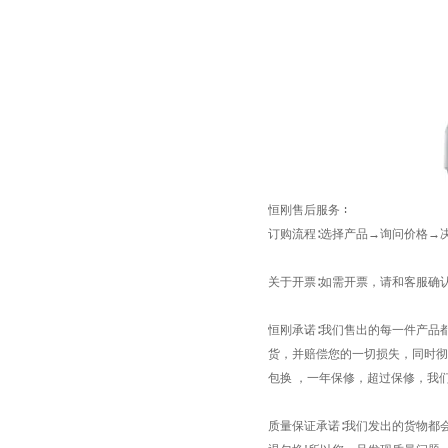
恒刚
售后服务
∶
订购流程
∶选择产品→询问价格→
关于开票
∶如需开票，请和客服确
恒刚
承诺
∶我们售出的每一件产品
货，并赔偿您的一切损失，同时彻
包换 ，一年保修，超过保修，我
质量保证承诺
∶我们发出的货物都