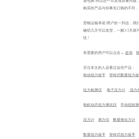
退包换!所以您一旦发现质量问题
购买的产品与你事先订购的不符，
货物运输承诺
∶用户款一到达，我
确切几天可以发货，一般3-5天
忧 !
有需要的用户
可以点击
→
咨询
关注本文的人还看过这些产品：
电动扭力扳手
管钳式数显扭力扳
拉力检测仪
电子压力计
扭力
电机动态扭力测试仪
手动扭矩测
压力计
测力仪
数显推拉力计
数显扭力扳手
管钳式扭力扳手