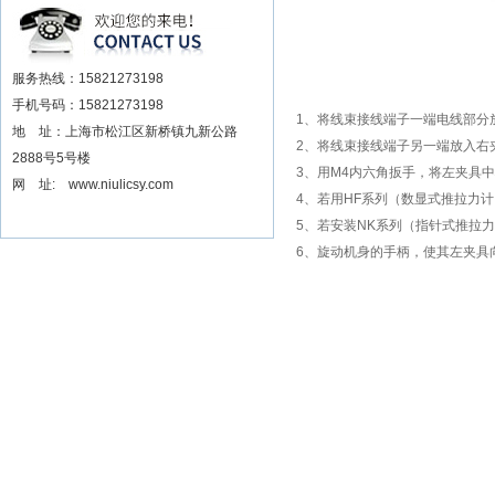
安装电动扳手厂家
服务热线：15821273198
手机号码：15821273198
1、将线束接线端子一端电线部分
地 址：上海市松江区新桥镇九新公路
2、将线束接线端子另一端放入右
2888号5号楼
3、用M4内六角扳手，将左夹具
网 址: www.niulicsy.com
4、若用HF系列（数显式推拉力
5、若安装NK系列（指针式推拉
6、旋动机身的手柄，使其左夹具