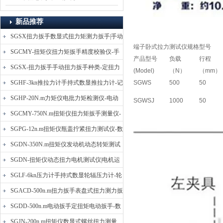
新品推荐
SGSX扭力扳手数显式扭力矩测力扳手|手动
端子卧式拉力测试仪规格型号
定扭矩检测扳手
SGCMY-扭矩仪扭力矩扳手精度校验仪-手
产品型号
负载
行程
动扳子扭矩校准仪
SGSX-扭力扳手手动扭力扳手种类-定扭力
(Model)
（N）
（mm）
矩检测扳手价格
SGHF-3kn推拉力计手持式数显推拉力计-记
SGWS
500
50
忆数据拉压力测力计
SGHP-20N.m力矩仪电批力矩检测仪-电动
SGWSJ
1000
50
螺丝批扭力矩测试仪
SGCMY-750N.m扭矩仪扭力矩扳手测量仪-
校准扳手扭力精度测试仪
SGPG-12n.m扭矩仪瓶盖拧紧扭力测试仪-数
显式瓶盖扭力矩仪
SGDN-350N.m扭矩仪发动机动态转矩测试
仪-动态电机扭矩测量仪
SGDN-扭矩仪动态扭力电机测试仪|电机运
转摩擦力扭矩仪
SGLF-6kn压力计手持式数显轮辐压力计-轮
辐称重压力测力计
SGACD-500n.m扭力扳手表盘式扭力测力扳
手-表盘扭力矩检测扳手
SGDD-500n.m电动扳手定扭矩电动扳手-数
显式电动定扭力矩扳手
SGJN-200n.m扭矩仪数显式螺丝扭力测量