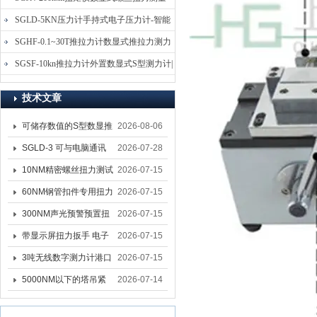
仪-螺栓扭力矩测试仪
SGLD-5KN压力计手持式电子压力计-智能
电子式压力测力计
SGHF-0.1~30T推拉力计数显式推拉力测力
计-数字拉压力双向测力仪
SGSF-10kn推拉力计外置数显式S型测力计|
手持连线式拉压力计
技术文章
可储存数值的S型数显推
2026-08-06
拉力计 SGSF-100外置
SGLD-3 可与电脑通讯
2026-07-28
式测力计
的无线测力计 0.03-3T化
10NM精密螺丝扭力测试
2026-07-15
工行业用遥控式推拉力
专用扭矩扳手,产线质检
60NM钢管扣件专用扭力
2026-07-15
计
螺丝扭力专用扳手厂家
扳手 脚手架扭力检测扳
300NM声光预警预置扭
2026-07-15
手 工地扣件扭矩扳手品
力扳手 工业紧固专用数
带显示屏扭力扳手 电子
2026-07-15
牌
显扭力工具厂家
数显扭力扳手 20NM精
3吨无线数字测力计港口
2026-07-15
准可调力矩扳手品牌
吊装专用
5000NM以下的塔吊紧
2026-07-14
固大扭力电动扳手 塔机