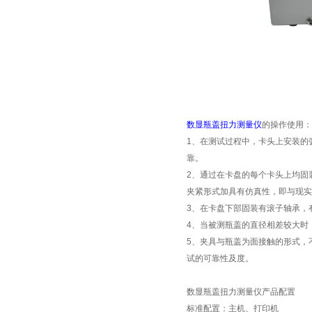
数显瓶盖扭力测量仪
的操作使用
：
1、
在测试过程中，卡头上安装的
靠。
2、
通过在卡盘的每个卡头上均固
夹紧形式加具有仿真性，即与现实
3、
在卡盘下部固装有滚子轴承，
4、
当被测瓶盖的直径相差较大时
5
、
夹具与瓶盖为面接触的形式，
试的可靠性及度。
数显瓶盖扭力测量仪产品配置
标准配置：主机、打印机