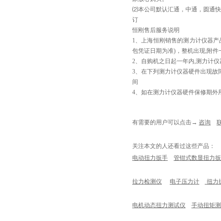
⑵本公司默认汇通，中通，圆通快
订
恒刚售后服务说明
1、上海恒刚销售的测力计仪器产
包凭证日期为准)，整机出现;附
2、自购机之日起一年内,测力计
3、在下列测力计仪器硬件出现故
间
4、如在测力计仪器硬件保修期外
有需要的用户
可以点击
→
咨询
关注本文的人还看过这些产品：
电动扭力扳手
管钳式数显扭力扳
拉力检测仪
电子压力计
扭力
电机动态扭力测试仪
手动扭矩测