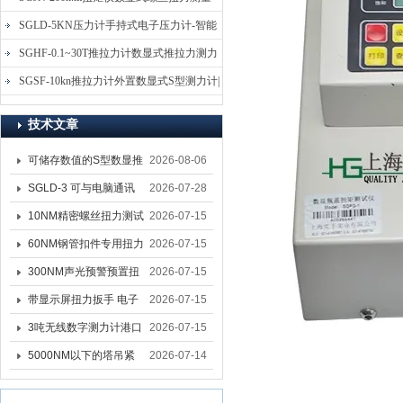
仪-螺栓扭力矩测试仪
SGLD-5KN压力计手持式电子压力计-智能
电子式压力测力计
SGHF-0.1~30T推拉力计数显式推拉力测力
计-数字拉压力双向测力仪
SGSF-10kn推拉力计外置数显式S型测力计|
手持连线式拉压力计
技术文章
可储存数值的S型数显推
2026-08-06
拉力计 SGSF-100外置
SGLD-3 可与电脑通讯
2026-07-28
式测力计
的无线测力计 0.03-3T化
10NM精密螺丝扭力测试
2026-07-15
工行业用遥控式推拉力
专用扭矩扳手,产线质检
60NM钢管扣件专用扭力
2026-07-15
计
螺丝扭力专用扳手厂家
扳手 脚手架扭力检测扳
300NM声光预警预置扭
2026-07-15
手 工地扣件扭矩扳手品
力扳手 工业紧固专用数
带显示屏扭力扳手 电子
2026-07-15
牌
显扭力工具厂家
数显扭力扳手 20NM精
3吨无线数字测力计港口
2026-07-15
准可调力矩扳手品牌
吊装专用
5000NM以下的塔吊紧
2026-07-14
固大扭力电动扳手 塔机