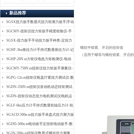
新品推荐
SGSX扭力扳手数显式扭力矩测力扳手|手动
定扭矩检测扳手
SGCMY-扭矩仪扭力矩扳手精度校验仪-手
动扳子扭矩校准仪
SGSX-扭力扳手手动扭力扳手种类-定扭力
螺纹件锁紧、开启的扭矩值
矩检测扳手价格
SGHF-3kn推拉力计手持式数显推拉力计-记
（适用于螺母与螺栓锁紧、开启的
忆数据拉压力测力计
SGHP-20N.m力矩仪电批力矩检测仪-电动
螺丝批扭力矩测试仪
SGCMY-750N.m扭矩仪扭力矩扳手测量仪-
校准扳手扭力精度测试仪
SGPG-12n.m扭矩仪瓶盖拧紧扭力测试仪-数
显式瓶盖扭力矩仪
SGDN-350N.m扭矩仪发动机动态转矩测试
仪-动态电机扭矩测量仪
SGDN-扭矩仪动态扭力电机测试仪|电机运
转摩擦力扭矩仪
SGLF-6kn压力计手持式数显轮辐压力计-轮
辐称重压力测力计
SGACD-500n.m扭力扳手表盘式扭力测力扳
手-表盘扭力矩检测扳手
SGDD-500n.m电动扳手定扭矩电动扳手-数
显式电动定扭力矩扳手
SGJN-200n.m扭矩仪数显式螺丝扭力测量