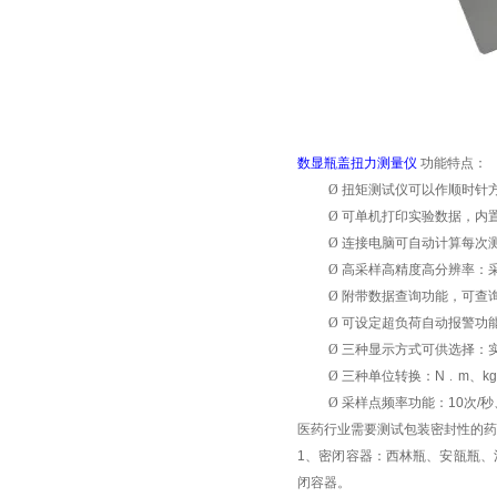
数显瓶盖扭力测量仪
功能特点：
Ø
扭矩测试仪可以作顺时针
Ø
可单机打印实验数据，内
Ø
连接电脑可自动计算每次
Ø
高采样高精度高分辨率：
Ø
附带数据查询功能，可查
Ø
可设定超负荷自动报警功
Ø
三种显示方式可供选择：
Ø
三种单位转换：
N
﹒
m
、
kg
Ø
采样点频率功能：
10
次
/
秒
医药行业需要测试包装密封性的药
1
、密闭容器：西林瓶、安瓿瓶、
闭容器。