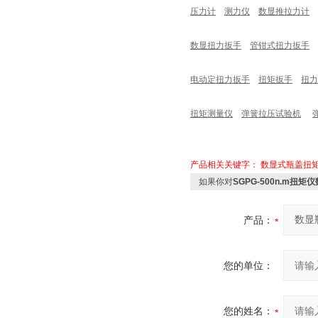
压力计
测力仪
数显推拉力计
数显扭力扳手
管钳式扭力扳手
电动定扭力扳手
扭矩扳手
扭力
扭矩测量仪
弹簧拉压试验机
产品相关关键字：
数显式瓶盖扭
如果你对
SGPG-500n.m
产品：
您的单位：
您的姓名：