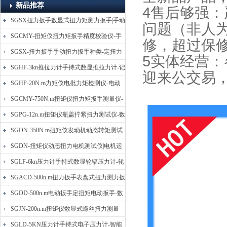
新品推荐
4售后够强
SGSX扭力扳手数显式扭力矩测力扳手|手动
问题（非人
定扭矩检测扳手
SGCMY-扭矩仪扭力矩扳手精度校验仪-手
修，超过保
动扳子扭矩校准仪
SGSX-扭力扳手手动扭力扳手种类-定扭力
5实体经营
矩检测扳手价格
SGHF-3kn推拉力计手持式数显推拉力计-记
迎来公交易
忆数据拉压力测力计
SGHP-20N.m力矩仪电批力矩检测仪-电动
螺丝批扭力矩测试仪
SGCMY-750N.m扭矩仪扭力矩扳手测量仪-
校准扳手扭力精度测试仪
SGPG-12n.m扭矩仪瓶盖拧紧扭力测试仪-数
显式瓶盖扭力矩仪
SGDN-350N.m扭矩仪发动机动态转矩测试
仪-动态电机扭矩测量仪
SGDN-扭矩仪动态扭力电机测试仪|电机运
转摩擦力扭矩仪
SGLF-6kn压力计手持式数显轮辐压力计-轮
辐称重压力测力计
SGACD-500n.m扭力扳手表盘式扭力测力扳
手-表盘扭力矩检测扳手
SGDD-500n.m电动扳手定扭矩电动扳手-数
显式电动定扭力矩扳手
SGJN-200n.m扭矩仪数显式螺丝扭力测量
仪-螺栓扭力矩测试仪
SGLD-5KN压力计手持式电子压力计-智能