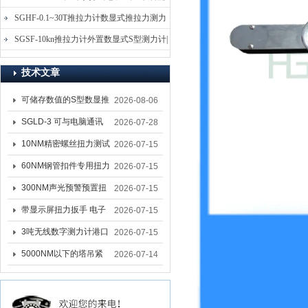
电子式压力测力计
SGHF-0.1~30T推拉力计数显式推拉力测力
计-数字拉压力双向测力仪
SGSF-10kn推拉力计外置数显式S型测力计|
手持连线式拉压力计
技术文章
可储存数值的S型数显推
2026-08-06
拉力计 SGSF-100外置
SGLD-3 可与电脑通讯
2026-07-28
式测力计
的无线测力计 0.03-3T化
10NM精密螺丝扭力测试
2026-07-15
工行业用遥控式推拉力
专用扭矩扳手,产线质检
60NM钢管扣件专用扭力
2026-07-15
计
螺丝扭力专用扳手厂家
扳手 脚手架扭力检测扳
300NM声光预警预置扭
2026-07-15
手 工地扣件扭矩扳手品
力扳手 工业紧固专用数
带显示屏扭力扳手 电子
2026-07-15
牌
显扭力工具厂家
数显扭力扳手 20NM精
3吨无线数字测力计港口
2026-07-15
准可调力矩扳手品牌
吊装专用
5000NM以下的塔吊紧
2026-07-14
固大扭力电动扳手 塔机
安装电动扳手厂家