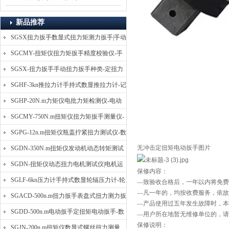
新品推荐
SGSX扭力扳手数显式扭力矩测力扳手|手动
定扭矩检测扳手
SGCMY-扭矩仪扭力矩扳手精度校验仪-手
动扳子扭矩校准仪
SGSX-扭力扳手手动扭力扳手种类-定扭力
矩检测扳手价格
SGHF-3kn推拉力计手持式数显推拉力计-记
忆数据拉压力测力计
SGHP-20N.m力矩仪电批力矩检测仪-电动
螺丝批扭力矩测试仪
SGCMY-750N.m扭矩仪扭力矩扳手测量仪-
校准扳手扭力精度测试仪
SGPG-12n.m扭矩仪瓶盖拧紧扭力测试仪-数
显式瓶盖扭力矩仪
无冲击定扭矩电动扳手图片
SGDN-350N.m扭矩仪发动机动态转矩测试
仪-动态电机扭矩测量仪
SGDN-扭矩仪动态扭力电机测试仪|电机运
保修内容：
转摩擦力扭矩仪
SGLF-6kn压力计手持式数显轮辐压力计-轮
—致验收合格后，一年以内将免
—凡一年的，均按收费服务，依故
辐称重压力测力计
SGACD-500n.m扭力扳手表盘式扭力测力扳
—产品使用过五年发生故障时，本
手-表盘扭力矩检测扳手
SGDD-500n.m电动扳手定扭矩电动扳手-数
—用户所在地暂无维修单位的，请
保修说明：
显式电动定扭力矩扳手
SGJN-200n.m扭矩仪数显式螺丝扭力测量