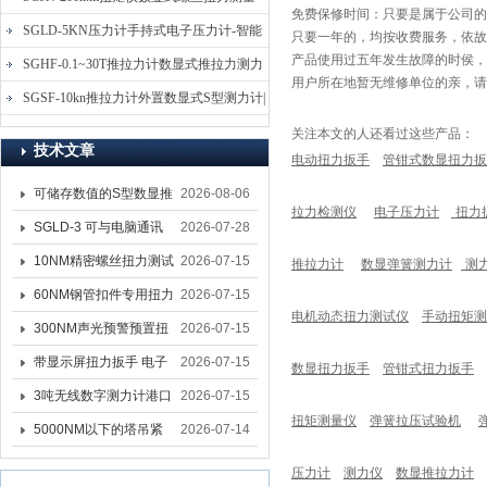
免费保修时间：只要是属于公司的
仪-螺栓扭力矩测试仪
SGLD-5KN压力计手持式电子压力计-智能
只要一年的，均按收费服务，依故
产品使用过五年发生故障的时侯，
电子式压力测力计
SGHF-0.1~30T推拉力计数显式推拉力测力
用户所在地暂无维修单位的亲，
计-数字拉压力双向测力仪
SGSF-10kn推拉力计外置数显式S型测力计|
手持连线式拉压力计
关注本文的人还看过这些产品：
技术文章
电动扭力扳手
管钳式数显扭力扳
可储存数值的S型数显推
2026-08-06
拉力检测仪
电子压力计
扭力
拉力计 SGSF-100外置
SGLD-3 可与电脑通讯
2026-07-28
式测力计
的无线测力计 0.03-3T化
10NM精密螺丝扭力测试
2026-07-15
推拉力计
数显弹簧测力计
测
工行业用遥控式推拉力
专用扭矩扳手,产线质检
60NM钢管扣件专用扭力
2026-07-15
电机动态扭力测试仪
手动扭矩测
计
螺丝扭力专用扳手厂家
扳手 脚手架扭力检测扳
300NM声光预警预置扭
2026-07-15
手 工地扣件扭矩扳手品
力扳手 工业紧固专用数
带显示屏扭力扳手 电子
2026-07-15
数显扭力扳手
管钳式扭力扳手
牌
显扭力工具厂家
数显扭力扳手 20NM精
3吨无线数字测力计港口
2026-07-15
扭矩测量仪
弹簧拉压试验机
准可调力矩扳手品牌
吊装专用
5000NM以下的塔吊紧
2026-07-14
固大扭力电动扳手 塔机
压力计
测力仪
数显推拉力计