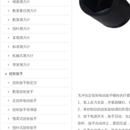
绳索测力计
数显量仪测力计
数显测力计
指针测力计
直视测力计
标准测力计
机械式测力计
弹簧测力计
扭矩扳手
扭矩扳手检定仪
数显扭矩扳手
无冲击定扭矩电动扳手螺栓的拧紧
定扭矩电动扳手
1、装上反力支架，并紧固螺钉。
2、将控制仪的扭矩旋钮调到所需
扭矩扳手倍增器
3、按下电源开关，扳手启动。当
预置式扭矩扳手
矩时，扳手自动停止，紧固完成，
指针式扭矩扳手