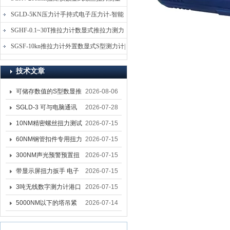
仪-螺栓扭力矩测试仪
SGLD-5KN压力计手持式电子压力计-智能
电子式压力测力计
SGHF-0.1~30T推拉力计数显式推拉力测力
计-数字拉压力双向测力仪
SGSF-10kn推拉力计外置数显式S型测力计|
手持连线式拉压力计
技术文章
可储存数值的S型数显推
2026-08-06
拉力计 SGSF-100外置
SGLD-3 可与电脑通讯
2026-07-28
式测力计
的无线测力计 0.03-3T化
10NM精密螺丝扭力测试
2026-07-15
工行业用遥控式推拉力
专用扭矩扳手,产线质检
60NM钢管扣件专用扭力
2026-07-15
计
螺丝扭力专用扳手厂家
扳手 脚手架扭力检测扳
300NM声光预警预置扭
2026-07-15
手 工地扣件扭矩扳手品
力扳手 工业紧固专用数
带显示屏扭力扳手 电子
2026-07-15
牌
显扭力工具厂家
数显扭力扳手 20NM精
3吨无线数字测力计港口
2026-07-15
准可调力矩扳手品牌
吊装专用
5000NM以下的塔吊紧
2026-07-14
固大扭力电动扳手 塔机