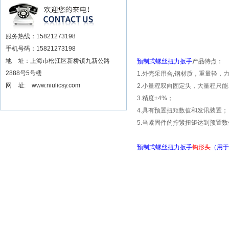
安装电动扳手厂家
服务热线：15821273198
手机号码：15821273198
地 址：上海市松江区新桥镇九新公路
预制式螺丝扭力扳手
产品特点：
2888号5号楼
1.
外壳采用合
,
钢材质，重量轻，
网 址: www.niulicsy.com
2.
小量程双向固定头，大量程只能
3.
精度
±4%
；
4.
具有预置扭矩数值和发讯装置；
5.
当紧固件的拧紧扭矩达到预置数
预制式螺丝扭力扳手
钩形头
（用于