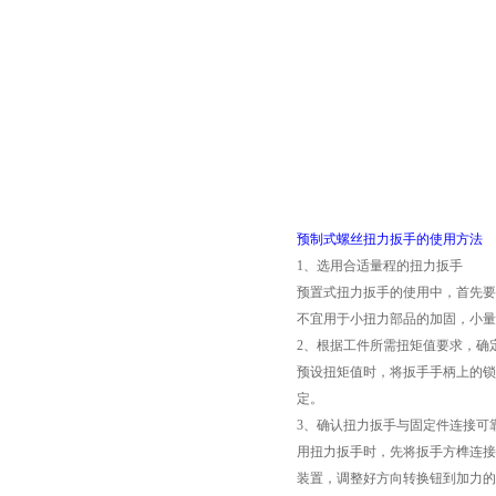
预制式螺丝扭力扳手的使用方法
1、选用合适量程的扭力扳手
预置式扭力扳手的使用中，首先要
不宜用于小扭力部品的加固，小量
2、根据工件所需扭矩值要求，确
预设扭矩值时，将扳手手柄上的锁
定。
3、确认扭力扳手与固定件连接可
用扭力扳手时，先将扳手方榫连接
装置，调整好方向转换钮到加力的