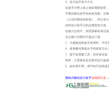
4、扭力扳手加力方法
在扳手方榫上装上相应规格套筒，
手要把握住把手的有效范围，沿垂直
（已达到预设扭矩值），停止加力
此时扭力扳手已到达预置扭力值，
在施力过程中，按照国家标准仪器
左右施力范围均不超过15度。
5、大规格扭矩扳手使用时，可外
6、使测量结果因水平和垂直方向
7、扳手是测量工具，应轻拿轻放
简单，只需要设定其要求扭力值便
8、如长期不用，调节标尺刻线退
预制式螺丝扭力扳手
活动开口头
（