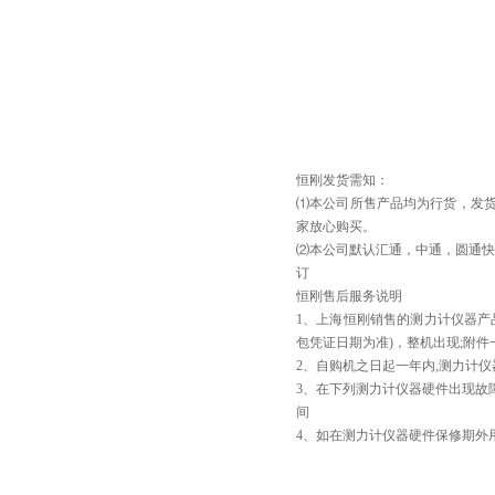
恒刚发货需知：
⑴本公司所售产品均为行货，发货
家放心购买。
⑵本公司默认汇通，中通，圆通快
订
恒刚售后服务说明
1、上海恒刚销售的测力计仪器产
包凭证日期为准)，整机出现;附
2、自购机之日起一年内,测力计
3、在下列测力计仪器硬件出现故
间
4、如在测力计仪器硬件保修期外