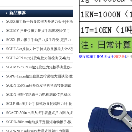
新品推荐
SGSX扭力扳手数显式扭力矩测力扳手|手动
定扭矩检测扳手
SGCMY-扭矩仪扭力矩扳手精度校验仪-手
动扳子扭矩校准仪
SGSX-扭力扳手手动扭力扳手种类-定扭力
矩检测扳手价格
SGHF-3kn推拉力计手持式数显推拉力计-记
刻度式扭力矩紧固扳手
梅花头
(
用
忆数据拉压力测力计
SGHP-20N.m力矩仪电批力矩检测仪-电动
螺丝批扭力矩测试仪
SGCMY-750N.m扭矩仪扭力矩扳手测量仪-
校准扳手扭力精度测试仪
SGPG-12n.m扭矩仪瓶盖拧紧扭力测试仪-数
显式瓶盖扭力矩仪
SGDN-350N.m扭矩仪发动机动态转矩测试
仪-动态电机扭矩测量仪
SGDN-扭矩仪动态扭力电机测试仪|电机运
转摩擦力扭矩仪
SGLF-6kn压力计手持式数显轮辐压力计-轮
辐称重压力测力计
SGACD-500n.m扭力扳手表盘式扭力测力扳
手-表盘扭力矩检测扳手
SGDD-500n.m电动扳手定扭矩电动扳手-数
显式电动定扭力矩扳手
SGJN-200n.m扭矩仪数显式螺丝扭力测量