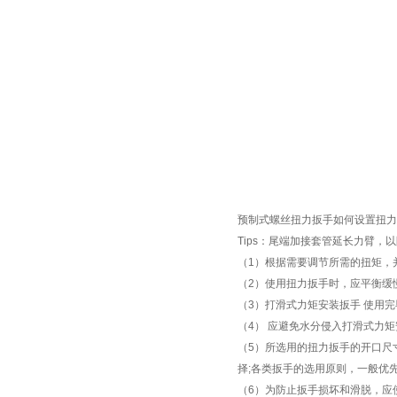
预制式螺丝扭力扳手
如何设置扭力
Tips
：尾端加接套管延长力臂，以
（
1
）根据需要调节所需的扭矩，
（
2
）使用扭力扳手时，应平衡缓
（
3
）打滑式力矩安装扳手
使用完
（
4
） 应避免水分侵入打滑式力矩
（
5
）所选用的扭力扳手的开口尺
择
;
各类扳手的选用原则，一般优
（
6
）为防止扳手损坏和滑脱，应