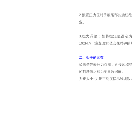
2.
预置扭力值时手柄尾部的旋钮
业。
3.
扭力调整：如将扭矩值设定
192N.M
（主刻度的值会像时钟的
二、扳手的读数
如果是带表扭力仪器，直接读取
的刻度值之和为测量数据值。
力矩大小
=
力矩主刻度指示线读数