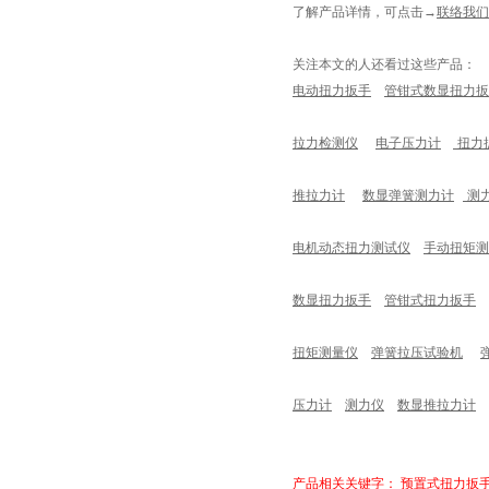
了解产品详情，可点击
→
联络我们
关注本文的人还看过这些产品：
电动扭力扳手
管钳式数显扭力扳
拉力检测仪
电子压力计
扭力
推拉力计
数显弹簧测力计
测
电机动态扭力测试仪
手动扭矩测
数显扭力扳手
管钳式扭力扳手
扭矩测量仪
弹簧拉压试验机
压力计
测力仪
数显推拉力计
产品相关关键字：
预置式扭力扳