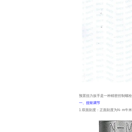
预置
扭力扳手是一种精密控制螺栓
一、扭矩调节
1.
双面刻度：正面刻度为
N- m
牛米