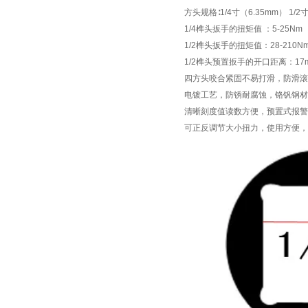
方头规格
∶1/4
寸（
6.35mm
）
1/2
1/4
榫头扳手的扭矩值
：
5-25Nm
1/2
榫头扳手的扭矩值：
28-210N
1/2榫头预置扳手的开口距离：17mm
四方头咬合紧固不易打滑，防滑滚
电镀工艺，防锈耐腐蚀，铬钒钢材
清晰刻度值读数方便，预置式报警
可正反调节大小扭力，使用方便，