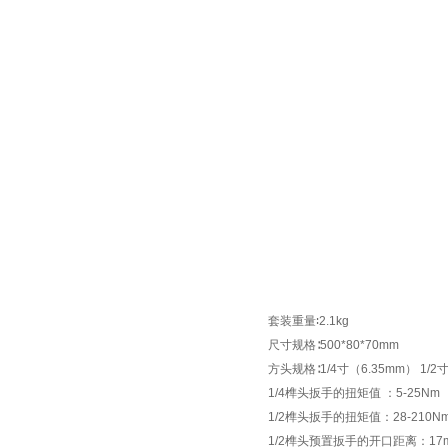
套装重量
∶2.1kg
尺寸规格∶500*80*70mm
方头规格
∶1/4
寸（
6.35mm
）
1/2
1/4
榫头扳手的扭矩值
：
5-25Nm
1/2
榫头扳手的扭矩值：
28-210N
1/2榫头预置扳手的开口距离：17mm