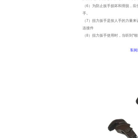
（
6
）为防止扳手损坏和滑脱，应
手。
（
7
）扭力扳手是按人手的力量来
连接件
（
8
）扭力扳手使用时，当听到
"
啪
车间