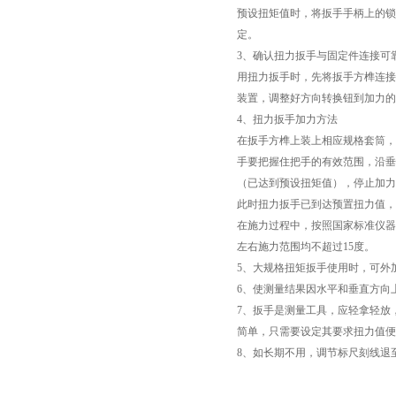
预设扭矩值时，将扳手手柄上的锁
定。
3、确认扭力扳手与固定件连接可
用扭力扳手时，先将扳手方榫连接
装置，调整好方向转换钮到加力的
4、扭力扳手加力方法
在扳手方榫上装上相应规格套筒，
手要把握住把手的有效范围，沿垂直
（已达到预设扭矩值），停止加力
此时扭力扳手已到达预置扭力值，
在施力过程中，按照国家标准仪器
左右施力范围均不超过15度。
5、大规格扭矩扳手使用时，可外
6、使测量结果因水平和垂直方向
7、扳手是测量工具，应轻拿轻放
简单，只需要设定其要求扭力值便
8、如长期不用，调节标尺刻线退