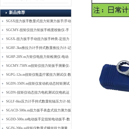
新品推荐
SGSX扭力扳手数显式扭力矩测力扳手|手动
定扭矩检测扳手
SGCMY-扭矩仪扭力矩扳手精度校验仪-手
动扳子扭矩校准仪
SGSX-扭力扳手手动扭力扳手种类-定扭力
矩检测扳手价格
SGHF-3kn推拉力计手持式数显推拉力计-记
忆数据拉压力测力计
SGHP-20N.m力矩仪电批力矩检测仪-电动
螺丝批扭力矩测试仪
SGCMY-750N.m扭矩仪扭力矩扳手测量仪-
校准扳手扭力精度测试仪
SGPG-12n.m扭矩仪瓶盖拧紧扭力测试仪-数
显式瓶盖扭力矩仪
SGDN-350N.m扭矩仪发动机动态转矩测试
仪-动态电机扭矩测量仪
SGDN-扭矩仪动态扭力电机测试仪|电机运
转摩擦力扭矩仪
SGLF-6kn压力计手持式数显轮辐压力计-轮
辐称重压力测力计
SGACD-500n.m扭力扳手表盘式扭力测力扳
手-表盘扭力矩检测扳手
SGDD-500n.m电动扳手定扭矩电动扳手-数
显式电动定扭力矩扳手
SGJN-200n.m扭矩仪数显式螺丝扭力测量