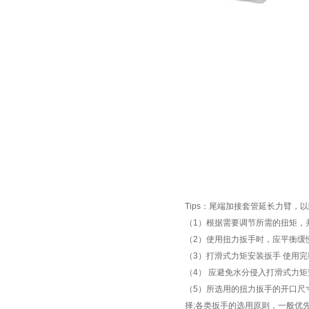
Tips
：尾端加接套管延长力臂，以
（
1
）根据需要调节所需的扭矩，
（
2
）使用扭力扳手时，应平衡缓
（
3
）打滑式力矩安装扳手
使用完
（
4
） 应避免水分侵入打滑式力矩
（
5
）所选用的扭力扳手的开口尺
择
;
各类扳手的选用原则，一般优