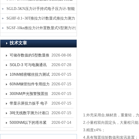
仪-螺栓扭力矩测试仪
SGLD-5KN压力计手持式电子压力计-智能
电子式压力测力计
SGHF-0.1~30T推拉力计数显式推拉力测力
计-数字拉压力双向测力仪
SGSF-10kn推拉力计外置数显式S型测力计|
手持连线式拉压力计
技术文章
可储存数值的S型数显推
2026-08-06
拉力计 SGSF-100外置
SGLD-3 可与电脑通讯
2026-07-28
式测力计
的无线测力计 0.03-3T化
10NM精密螺丝扭力测试
2026-07-15
工行业用遥控式推拉力
专用扭矩扳手,产线质检
60NM钢管扣件专用扭力
2026-07-15
计
螺丝扭力专用扳手厂家
扳手 脚手架扭力检测扳
300NM声光预警预置扭
2026-07-15
手 工地扣件扭矩扳手品
力扳手 工业紧固专用数
带显示屏扭力扳手 电子
2026-07-15
牌
显扭力工具厂家
数显扭力扳手 20NM精
3吨无线数字测力计港口
2026-07-15
1.
外壳采用合
,
钢材质，重量轻，
准可调力矩扳手品牌
吊装专用
5000NM以下的塔吊紧
2026-07-14
2.
小量程双向固定头，大量程只能
3.
精度
±4%
；
固大扭力电动扳手 塔机
4.
具有预置扭矩数值和发讯装置；