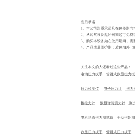
售后承诺：
1、本公司郑重承诺凡在保修期内
2、从购买设备起始日期起可免费
3、购买本设备如在使用期间，需
4、产品质量维护期：质保期外（
关注本文的人还看过这些产品：
电动扭力扳手
管钳式数显扭力扳
拉力检测仪
电子压力计
扭力
推拉力计
数显弹簧测力计
测
电机动态扭力测试仪
手动扭矩测
数显扭力扳手
管钳式扭力扳手