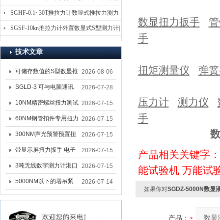
电子式压力测力计
SGHF-0.1~30T推拉力计数显式推拉力测力
数显扭力扳手
管
计-数字拉压力双向测力仪
SGSF-10kn推拉力计外置数显式S型测力计|
手
手持连线式拉压力计
技术文章
扭矩测量仪
弹簧
可储存数值的S型数显推
2026-08-06
拉力计 SGSF-100外置
SGLD-3 可与电脑通讯
2026-07-28
压力计
测力仪
式测力计
的无线测力计 0.03-3T化
10NM精密螺丝扭力测试
2026-07-15
手
工行业用遥控式推拉力
专用扭矩扳手,产线质检
60NM钢管扣件专用扭力
2026-07-15
计
螺丝扭力专用扳手厂家
扳手 脚手架扭力检测扳
300NM声光预警预置扭
2026-07-15
手 工地扣件扭矩扳手品
力扳手 工业紧固专用数
带显示屏扭力扳手 电子
2026-07-15
产品相关关键字
牌
显扭力工具厂家
数显扭力扳手 20NM精
3吨无线数字测力计港口
2026-07-15
能试验机
万能试
准可调力矩扳手品牌
吊装专用
5000NM以下的塔吊紧
2026-07-14
如果你对
SGDZ-5000N
固大扭力电动扳手 塔机
安装电动扳手厂家
产品：