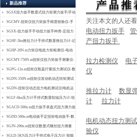
新品推荐
SGSX扭力扳手数显式扭力矩测力扳手|手动
关注本文的人还
定扭矩检测扳手
SGCMY-扭矩仪扭力矩扳手精度校验仪-手
电动扭力扳手
管
动扳子扭矩校准仪
SGSX-扭力扳手手动扭力扳手种类-定扭力
产扭力扳手
矩检测扳手价格
SGHF-3kn推拉力计手持式数显推拉力计-记
忆数据拉压力测力计
SGHP-20N.m力矩仪电批力矩检测仪-电动
螺丝批扭力矩测试仪
拉力检测仪
电
SGCMY-750N.m扭矩仪扭力矩扳手测量仪-
校准扳手扭力精度测试仪
SGPG-12n.m扭矩仪瓶盖拧紧扭力测试仪-数
仪
显式瓶盖扭力矩仪
SGDN-350N.m扭矩仪发动机动态转矩测试
仪-动态电机扭矩测量仪
SGDN-扭矩仪动态扭力电机测试仪|电机运
推拉力计
数显
转摩擦力扭矩仪
SGLF-6kn压力计手持式数显轮辐压力计-轮
计
拉力计
辐称重压力测力计
SGACD-500n.m扭力扳手表盘式扭力测力扳
手-表盘扭力矩检测扳手
SGDD-500n.m电动扳手定扭矩电动扳手-数
电机动态扭力测
显式电动定扭力矩扳手
SGJN-200n.m扭矩仪数显式螺丝扭力测量
验仪
仪-螺栓扭力矩测试仪
SGLD-5KN压力计手持式电子压力计-智能